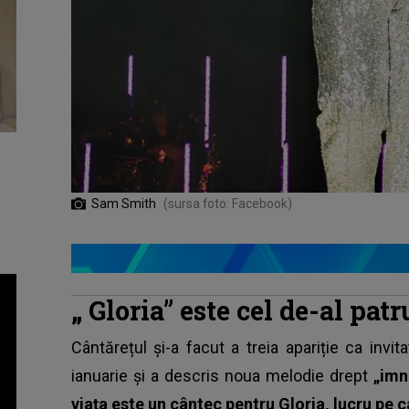
Sam Smith
(sursa foto: Facebook)
„
Gloria” este cel de-al pat
Cântărețul și-a facut a treia apariție ca invi
ianuarie și a descris noua melodie drept
„imn
viața este un cântec pentru Gloria, lucru pe c