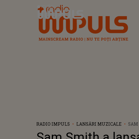
Radio Impuls
RADIO IMPULS
LANSĂRI MUZICALE
SAM
LANS
Sam Smith a lans
"GLO