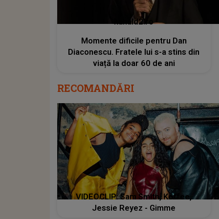
kanald2.ro
Momente dificile pentru Dan
Diaconescu. Fratele lui s-a stins din
viață la doar 60 de ani
RECOMANDĂRI
VIDEOCLIP: Sam Smith, Koffee,
Jessie Reyez - Gimme