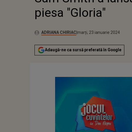
piesa "Gloria"
Publicat:
Autor:
luni, 23 ianuarie 2023
Actualizat:
ADRIANA CHIRIAC
marți, 23 ianuarie 2024
Adaugă-ne ca sursă preferată în Google