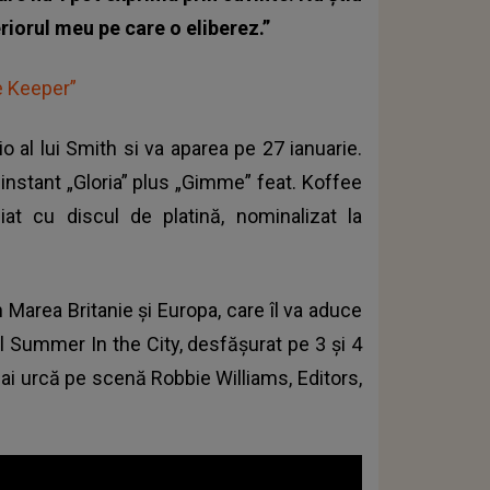
riorul meu pe care o eliberez.”
e Keeper”
o al lui
Smith
si va aparea pe 27 ianuarie.
 instant „Gloria” plus „Gimme” feat. Koffee
iat cu discul de platină, nominalizat la
n Marea Britanie şi Europa, care îl va aduce
ul Summer In the City, desfăşurat pe 3 şi 4
 mai urcă pe scenă Robbie Williams, Editors,