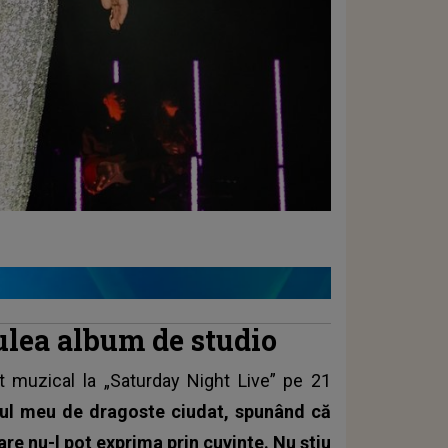
rulea album de studio
tat muzical la „Saturday Night Live” pe 21
ul meu de dragoste ciudat, spunând că
are nu-l pot exprima prin cuvinte. Nu știu