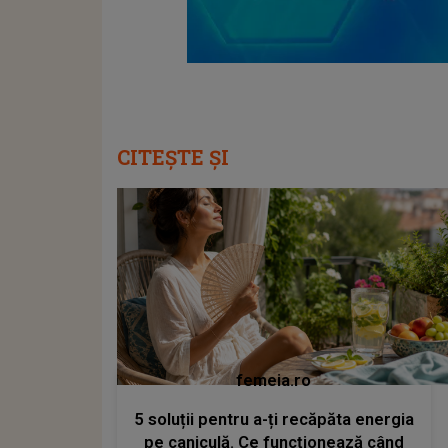
CITEȘTE ȘI
femeia.ro
5 soluții pentru a-ți recăpăta energia
pe caniculă. Ce funcționează când