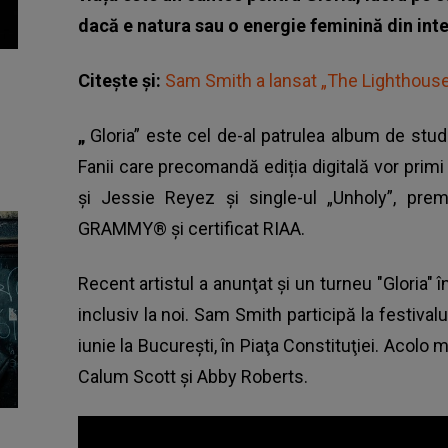
dacă e natura sau o energie feminină din inte
Citește și:
Sam Smith a lansat „The Lighthous
„
Gloria” este cel de-al patrulea album de studi
Fanii care precomandă ediția digitală vor primi
și Jessie Reyez și single-ul „Unholy”, prem
GRAMMY® și certificat RIAA.
Recent artistul a anunţat şi un turneu "Gloria" î
inclusiv la noi.
Sam Smith
participă la festival
iunie la Bucureşti, în Piaţa Constituţiei. Acolo
Calum Scott şi Abby Roberts.