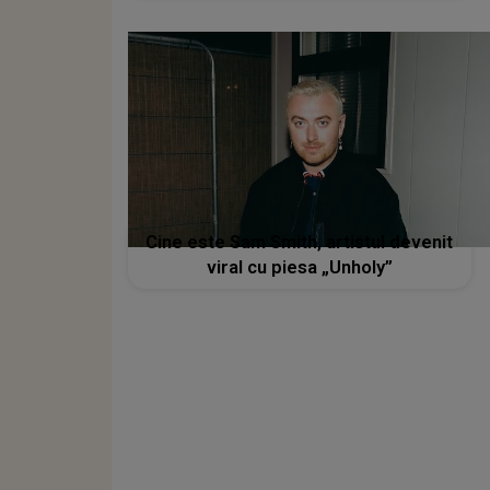
Cine este Sam Smith, artistul devenit
viral cu piesa „Unholy”