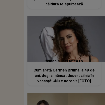
căldura te epuizează
tvmania.libertatea.ro
Cum arată Carmen Brumă la 49 de
ani, deși a mâncat desert zilnic în
vacanță: «Nu e noroc!» [FOTO]