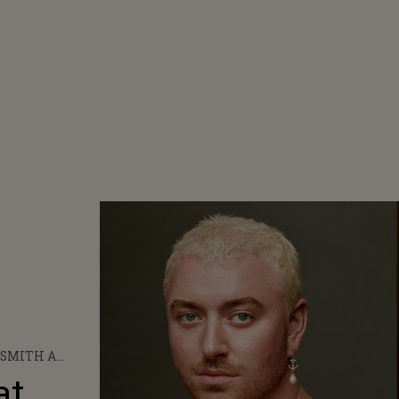
 SMITH A
AT PIESA
at
RIA"