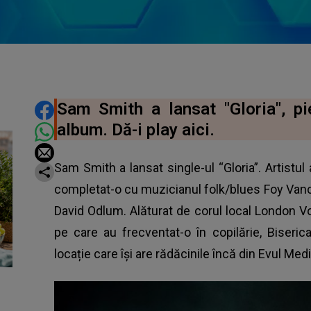
DISTRIBUIE ARTICOLUL
Sam Smith a lansat "Gloria", p
album. Dă-i play aici.
Sam Smith a lansat single-ul “Gloria”. Artistul
completat-o cu muzicianul folk/blues Foy Vanc
David Odlum. Alăturat de corul local London Voi
pe care au frecventat-o în copilărie, Biseri
locație care își are rădăcinile încă din Evul Medi