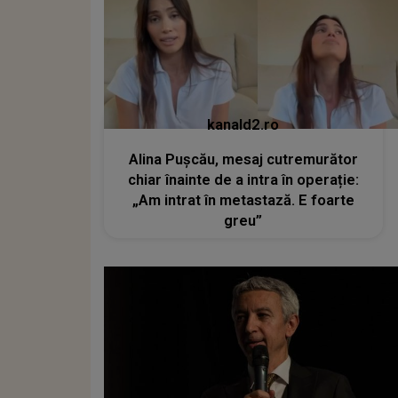
kanald2.ro
Alina Pușcău, mesaj cutremurător
chiar înainte de a intra în operație:
„Am intrat în metastază. E foarte
greu”