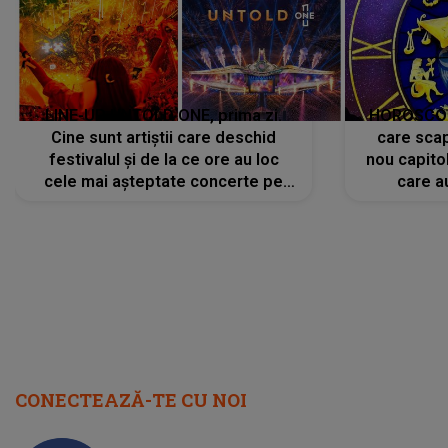
LINE-UP UNTOLD ONE, prima zi.
HOROSCOP 
Cine sunt artiștii care deschid
care scap
festivalul și de la ce ore au loc
nou capitol
cele mai așteptate concerte pe
care a
scena principală?
perioadă 
CONECTEAZĂ-TE CU NOI