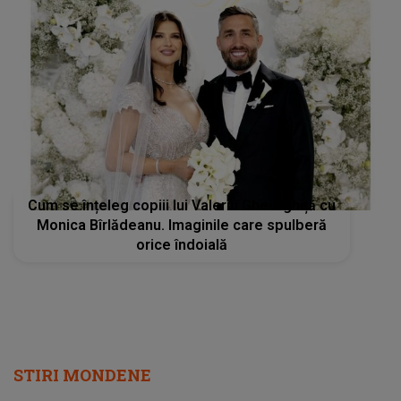
Cum se înțeleg copiii lui Valeriu Gheorghiță cu
Monica Bîrlădeanu. Imaginile care spulberă
orice îndoială
STIRI MONDENE