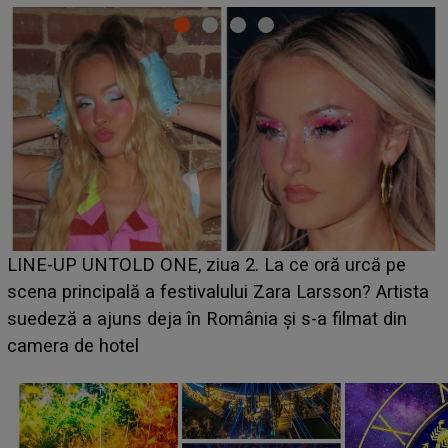
Ce a dezvăluit noua concurentă din "Casa Iubirii" l-a
luat prin surprindere pe Emanuel. CINE ESTE
BĂIATUL VIZAT de Alexandra?! Aflându-se în fața
faptului împlinit, A RECUNOSCUT IMEDIAT: "Am
avut..."