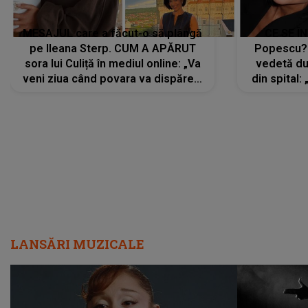
MESAJUL care a făcut-o să plângă
CE SE Î
pe Ileana Sterp. CUM A APĂRUT
Popescu?
sora lui Culiță în mediul online: „Va
vedetă du
veni ziua când povara va dispărea,
din spital:
iar lacrimile...”
LANSĂRI MUZICALE