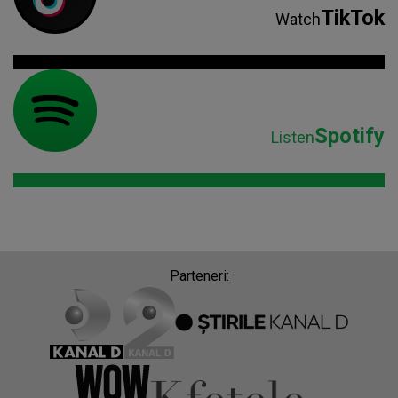
TikTok
Watch
Spotify
Listen
Parteneri: