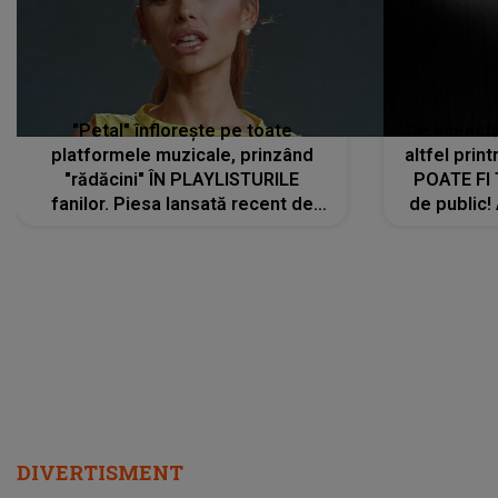
"Petal" înflorește pe toate
De această 
platformele muzicale, prinzând
altfel prin
"rădăcini" ÎN PLAYLISTURILE
POATE FI
fanilor. Piesa lansată recent de
de public!
Ariana Grande îi face pe
a lansat V
ascultători SĂ O ASCULTE PE
REPEAT
DIVERTISMENT