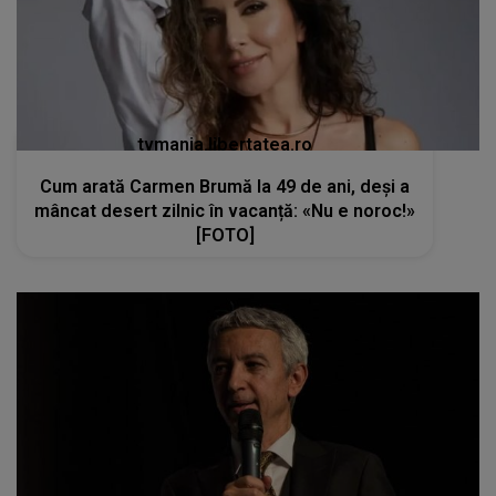
tvmania.libertatea.ro
Cum arată Carmen Brumă la 49 de ani, deși a
mâncat desert zilnic în vacanță: «Nu e noroc!»
[FOTO]