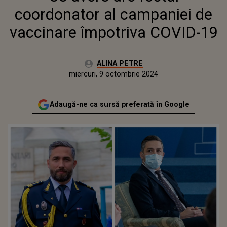
coordonator al campaniei de
vaccinare împotriva COVID-19
Autor:
ALINA PETRE
Publicat:
miercuri, 9 octombrie 2024
Actualizat:
miercuri, 9 octombrie 2024
Adaugă-ne ca sursă preferată în Google