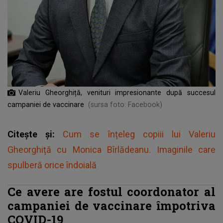
Valeriu Gheorghiță, venituri impresionante după succesul
campaniei de vaccinare
(sursa foto: Facebook)
Citește și:
Cum se înțeleg copiii lui Valeriu
Gheorghiță cu Monica Bîrlădeanu. Imaginile care
spulberă orice îndoială
Ce avere are fostul coordonator al
campaniei de vaccinare împotriva
COVID-19