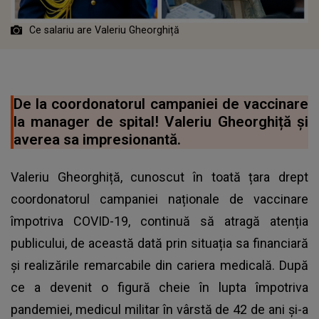
Ce salariu are Valeriu Gheorghiță
De la coordonatorul campaniei de vaccinare
la manager de spital! Valeriu Gheorghiță și
averea sa impresionantă.
Valeriu Gheorghiță, cunoscut în toată țara drept
coordonatorul campaniei naționale de vaccinare
împotriva COVID-19, continuă să atragă atenția
publicului, de această dată prin situația sa financiară
și realizările remarcabile din cariera medicală. După
ce a devenit o figură cheie în lupta împotriva
pandemiei, medicul militar în vârstă de 42 de ani și-a