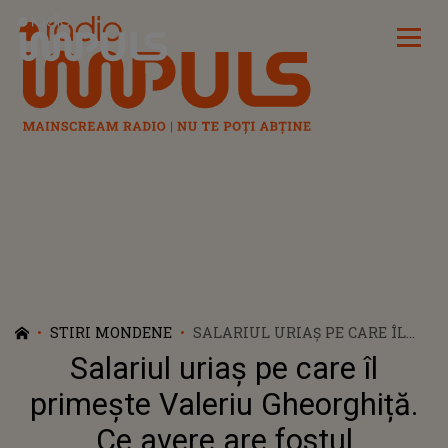
Radio Impuls
STIRI MONDENE
SALARIUL URIAȘ PE CARE ÎL
PRIMEȘTE VALERIU
Salariul uriaș pe care îl
GHEORGHIȚĂ. CE AVERE ARE
FOSTUL COORDONATOR AL
primește Valeriu Gheorghiță.
CAMPANIEI DE VACCINARE
Ce avere are fostul
ÎMPOTRIVA COVID-19