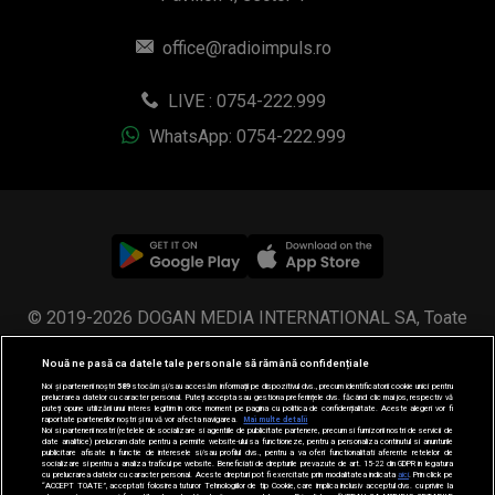
office@radioimpuls.ro
LIVE : 0754-222.999
WhatsApp: 0754-222.999
© 2019-2026 DOGAN MEDIA INTERNATIONAL SA, Toate
drepturile rezervate.
Nouă ne pasă ca datele tale personale să rămână confidențiale
Noi și partenerii noștri
589
stocăm și/sau accesăm informații pe dispozitivul dvs., precum identificatorii cookie unici pentru
prelucrarea datelor cu caracter personal. Puteți accepta sau gestiona preferințele dvs. făcând clic mai jos, respectiv vă
puteți opune utilizării unui interes legitim în orice moment pe pagina cu politica de confidențialitate. Aceste alegeri vor fi
raportate partenerilor noștri și nu vă vor afecta navigarea.
Mai multe detalii
Noi si partenerii nostri (retelele de socializare si agentiile de publicitate partenere, precum si furnizorii nostri de servicii de
date analitice) prelucram date pentru a permite website-ului sa functioneze, pentru a personaliza continutul si anunturile
publicitare afisate in functie de interesele si/sau profilul dvs., pentru a va oferi functionalitati aferente retelelor de
socializare si pentru a analiza traficul pe website. Beneficiati de drepturile prevazute de art. 15-22 din GDPR in legatura
cu prelucrarea datelor cu caracter personal. Aceste drepturi pot fi exercitate prin modalitatea indicata
aici
. Prin click pe
“ACCEPT TOATE”, acceptati folosirea tuturor Tehnologiilor de tip Cookie, care implica inclusiv acceptul dvs. cu privire la