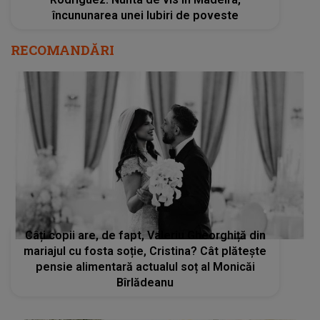
încununarea unei Iubiri de poveste
RECOMANDĂRI
Câți copii are, de fapt, Valeriu Gheorghiță din
mariajul cu fosta soție, Cristina? Cât plătește
pensie alimentară actualul soț al Monicăi
Bîrlădeanu