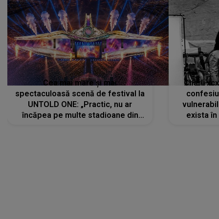
Cea mai mare și mai
Charli xc
spectaculoasă scenă de festival la
confesiu
UNTOLD ONE: „Practic, nu ar
vulnerabil
încăpea pe multe stadioane din
exista în
lume”. Evenimentul începe joi, 6
august 2026