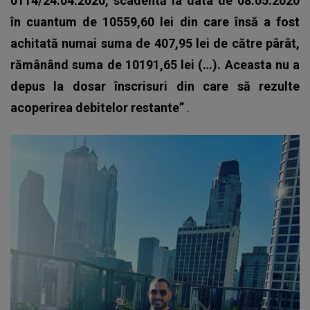
0114/24.04.2020, scadentă la data de 08.05.2020
în cuantum de 10559,60 lei din care însă a fost
achitată numai suma de 407,95 lei de către pârât,
rămânând suma de 10191,65 lei (…). Aceasta nu a
depus la dosar înscrisuri din care să rezulte
acoperirea debitelor restante”
.