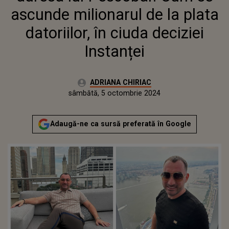
ascunde milionarul de la plata
datoriilor, în ciuda deciziei
Instanței
Autor:
ADRIANA CHIRIAC
Publicat:
joi, 5 octombrie 2023
Actualizat:
sâmbătă, 5 octombrie 2024
Adaugă-ne ca sursă preferată în Google