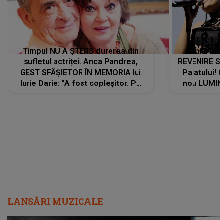
Timpul NU A ȘTERS durerea din
Tania Tu
sufletul actriței. Anca Pandrea,
REVENIRE 
GEST SFÂȘIETOR ÎN MEMORIA lui
Palatului!
Iurie Darie: "A fost copleșitor. Pe
nou LUMI
măsură ce trece timpul parcă..."
pentru a
cântece no
care abia 
LANSĂRI MUZICALE