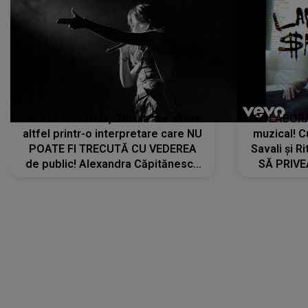
De această dată, "Dilaila" se simte
COLABORAR
altfel printr-o interpretare care NU
muzical! C
POATE FI TRECUTĂ CU VEDEREA
Savali și Ri
de public! Alexandra Căpitănescu
SĂ PRIV
a lansat VERSIUNEA LIVE a piesei