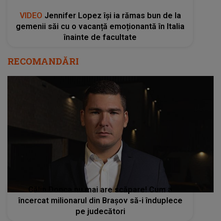
VIDEO
Jennifer Lopez își ia rămas bun de la
gemenii săi cu o vacanță emoționantă în Italia
înainte de facultate
RECOMANDĂRI
Călin Donca nu mai are scăpare! Cum a
încercat milionarul din Braşov să-i înduplece
pe judecători