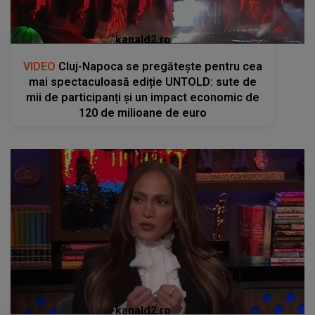
kanald2.ro
VIDEO
Cluj-Napoca se pregătește pentru cea
mai spectaculoasă ediție UNTOLD: sute de
mii de participanți și un impact economic de
120 de milioane de euro
kanald2.ro