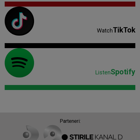
TikTok
Watch
Spotify
Listen
Parteneri: