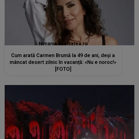
tvmania.libertatea.ro
Cum arată Carmen Brumă la 49 de ani, deși a
mâncat desert zilnic în vacanță: «Nu e noroc!»
[FOTO]