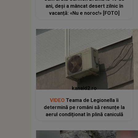
ani, deși a mâncat desert zilnic în
vacanță: «Nu e noroc!» [FOTO]
kanald2.ro
VIDEO
Teama de Legionella îi
determină pe români să renunțe la
aerul condiționat în plină caniculă