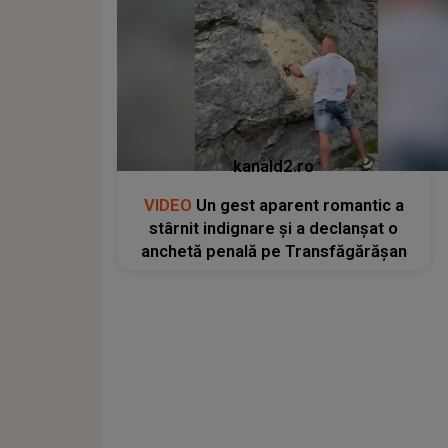
kanald2.ro
VIDEO
Un gest aparent romantic a
stârnit indignare și a declanșat o
anchetă penală pe Transfăgărășan