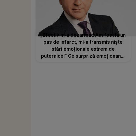
„Efectiv m-a dezarmat! Am fost la un
pas de infarct, mi-a transmis niște
stări emoționale extrem de
puternice!” Ce surpriză emoționantă
i-a pregătit fetița lui Christian
Sabbagh de ziua lui de naștere