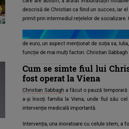
care are autism, a arătat îmbunătățiri notabil
descrisă de Christian ca fiind un succes, iar el
primit prin intermediul rețelelor de socializare.
de euro, un aspect menționat de soția sa, Iulia, 
funcție de mai mulți factori. Christian Sabbagh v
Cum se simte fiul lui Chr
fost operat la Viena
Christian Sabbagh
a făcut o pauză temporară de
a-și însoți familia la Viena, unde fiul său ce
intervenție medicală importantă.
Intervenția, una inovatoare cu celule stem, a f