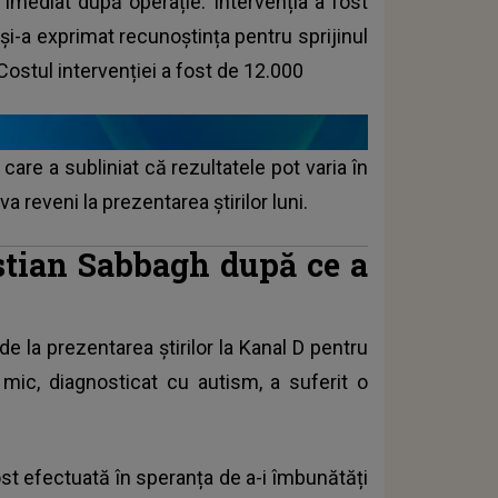
e imediat după operație. Intervenția a fost
 și-a exprimat recunoștința pentru sprijinul
 Costul intervenției a fost de 12.000
care a subliniat că rezultatele pot varia în
a reveni la prezentarea știrilor luni.
istian Sabbagh după ce a
 la prezentarea știrilor la Kanal D pentru
l mic, diagnosticat cu autism, a suferit o
ost efectuată în speranța de a-i îmbunătăți