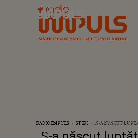
Radio Impuls
RADIO IMPULS
STIRI
„S-A NĂSCUT LUPT
SIMTE FIUL LUI C
„S-a născut luptăt
SABBAGH DUPĂ CE 