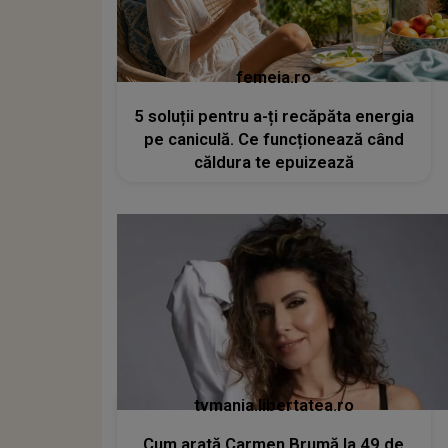
femeia.ro
5 soluții pentru a-ți recăpăta energia
pe caniculă. Ce funcționează când
căldura te epuizează
tvmania.libertatea.ro
Cum arată Carmen Brumă la 49 de