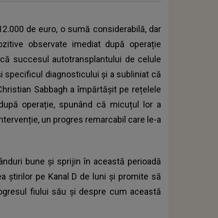
 12.000 de euro, o sumă considerabilă, dar
ozitive observate imediat după operație
că succesul autotransplantului de celule
 specificul diagnosticului și a subliniat că
 Christian Sabbagh a împărtășit pe rețelele
 după operație, spunând că micuțul lor a
ntervenție, un progres remarcabil care le-a
gânduri bune și sprijin în această perioadă
ea știrilor pe Kanal D de luni și promite să
ogresul fiului său și despre cum această