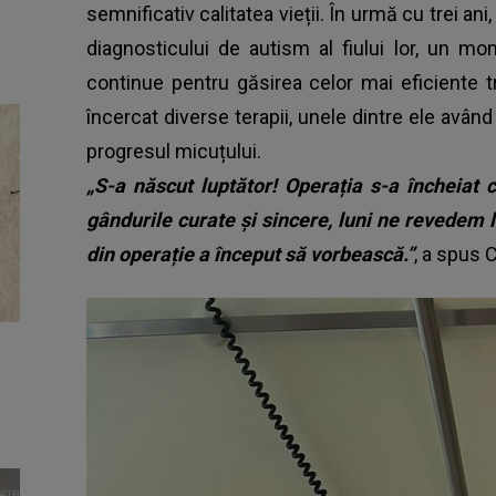
semnificativ calitatea vieții. În urmă cu trei ani,
diagnosticului de autism al fiului lor, un m
continue pentru găsirea celor mai eficiente t
încercat diverse terapii, unele dintre ele avân
progresul micuțului.
„S-a născut luptător! Operația s-a încheia
gândurile curate și sincere, luni ne revedem l
din operație a început să vorbească.”
, a spus 