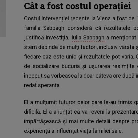
Cât a fost costul operației
Costul intervenției recente la Viena a fost de
familia Sabbagh consideră că rezultatele p
justifică investiția.
Iulia Sabbagh
a menționat 
stem depinde de mulți factori, inclusiv vârsta și
fiecare caz este unic și rezultatele pot varia.
de socializare bucuria și ușurarea resimțite
început să vorbească la doar câteva ore după i
redat speranța.
El a mulțumit tuturor celor care le-au trimis 
dificilă. El a anunțat că va reveni la prezentar
împărtășească și mai multe detalii despre pr
experiență a influențat viața familiei sale.