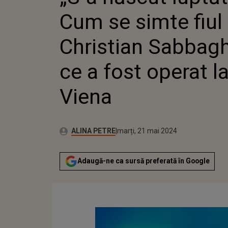
LA VIENA
Cum se simte fiul 
Christian Sabbag
ce a fost operat l
Viena
Publicat:
Autor:
marți, 21 mai 2024
Actualizat:
ALINA PETRE
marți, 21 mai 2024
Adaugă-ne ca sursă preferată în Google