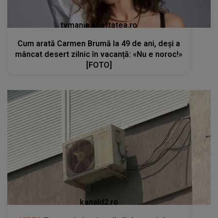
tvmania.libertatea.ro
Cum arată Carmen Brumă la 49 de ani, deși a
mâncat desert zilnic în vacanță: «Nu e noroc!»
[FOTO]
kanald2.ro