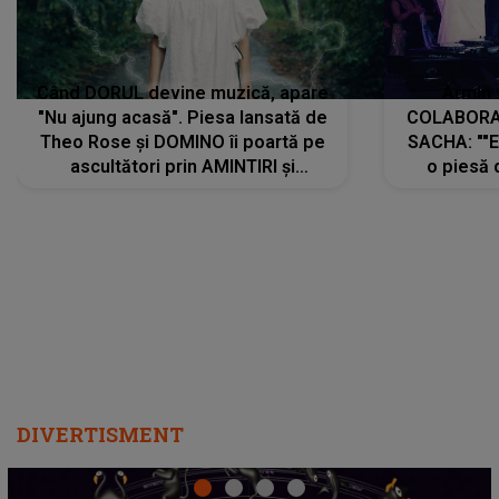
Când DORUL devine muzică, apare
Armin 
"Nu ajung acasă". Piesa lansată de
COLABORAR
Theo Rose și DOMINO îi poartă pe
SACHA: ""E
ascultători prin AMINTIRI și
o piesă 
REGĂSIRI, iar drumul emoțiilor
imediat pre
trece prin sufletul publicului:
cu mine șt
"Pentru toți cei care au plecat
păstrăm do
departe ca să le fie mai bine"
DIVERTISMENT