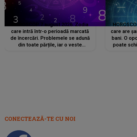
HOROSCOP 7 august 2026. Zodia
HOROSCOP 
care intră într-o perioadă marcată
care are șa
de încercări. Problemele se adună
bani. O opo
din toate părțile, iar o veste
poate schi
neașteptată îi dă planurile peste
la
cap
CONECTEAZĂ-TE CU NOI