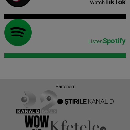
TikTok
Watch
Spotify
Listen
Parteneri: