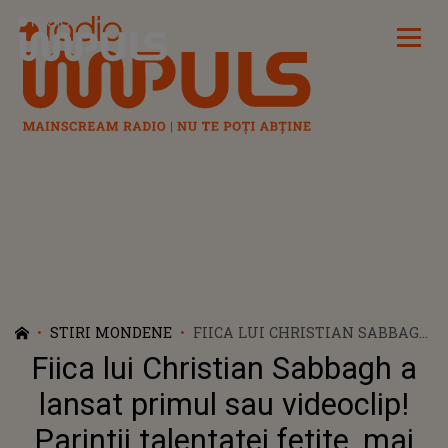
Radio Impuls
STIRI MONDENE
FIICA LUI CHRISTIAN SABBAGH
A LANSAT PRIMUL SAU
Fiica lui Christian Sabbagh a
VIDEOCLIP! PARINTII
TALENTATEI FETITE, MAI
lansat primul sau videoclip!
EMOTIONATI DECAT ACEASTA,
Parintii talentatei fetite, mai
LA FILMARI