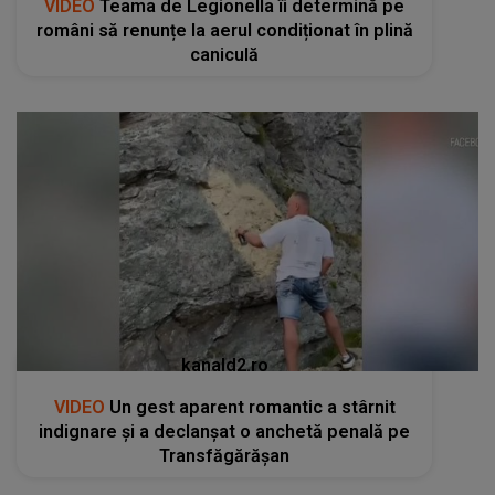
VIDEO
Teama de Legionella îi determină pe
români să renunțe la aerul condiționat în plină
caniculă
kanald2.ro
VIDEO
Un gest aparent romantic a stârnit
indignare și a declanșat o anchetă penală pe
Transfăgărășan