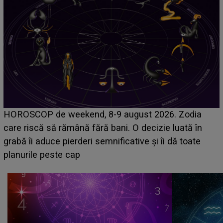
Emanuel a ținut ACEST DETALIU ASCUNS până
acum! În fața Alexandrei, concurentul din Casa Iubirii
face o MĂRTURISIRE NEAȘTEPTATĂ despre mama
sa: "I-am spus și ei în față, eu nu te iubesc pentru
că..."