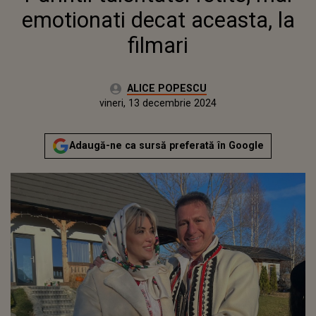
emotionati decat aceasta, la
filmari
Autor:
ALICE POPESCU
Publicat:
miercuri, 13 decembrie 2023
Actualizat:
vineri, 13 decembrie 2024
Adaugă-ne ca sursă preferată în Google