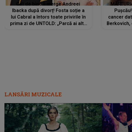
Cât de bine îi merge Andreei
MĂRTURIA
Ibacka după divorț! Fosta soție a
Pușcău!
lui Cabral a întors toate privirile în
cancer dato
prima zi de UNTOLD: „Parcă ai altă
Berkovich, 
strălucire, emani putere,
accident ru
încredere, siguranță...”
Dacă nu 
LANSĂRI MUZICALE