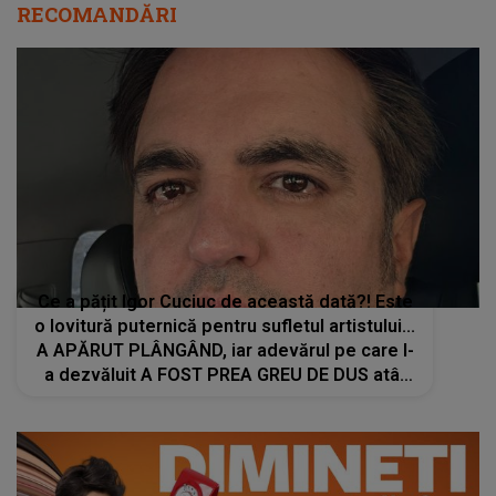
RECOMANDĂRI
Ce a pățit Igor Cuciuc de această dată?! Este
o lovitură puternică pentru sufletul artistului...
A APĂRUT PLÂNGÂND, iar adevărul pe care l-
a dezvăluit A FOST PREA GREU DE DUS atât
pentru el, cât și pentru cei care au auzit: "Te
voi..."