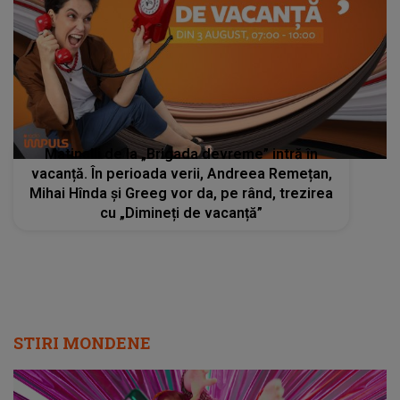
Matinalii de la „Brigada devreme” intră în
vacanță. În perioada verii, Andreea Remețan,
Mihai Hînda și Greeg vor da, pe rând, trezirea
cu „Dimineți de vacanță”
STIRI MONDENE