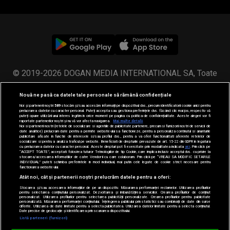
© 2019-2026 DOGAN MEDIA INTERNATIONAL SA, Toate
drepturile rezervate.
Nouă ne pasă ca datele tale personale să rămână confidențiale
Noi și partenerii noștri
589
stocăm și/sau accesăm informații pe dispozitivul dvs., precum identificatorii cookie unici pentru
prelucrarea datelor cu caracter personal. Puteți accepta sau gestiona preferințele dvs. făcând clic mai jos, respectiv vă
puteți opune utilizării unui interes legitim în orice moment pe pagina cu politica de confidențialitate. Aceste alegeri vor fi
raportate partenerilor noștri și nu vă vor afecta navigarea.
Mai multe detalii
Noi si partenerii nostri (retelele de socializare si agentiile de publicitate partenere, precum si furnizorii nostri de servicii de
date analitice) prelucram date pentru a permite website-ului sa functioneze, pentru a personaliza continutul si anunturile
publicitare afisate in functie de interesele si/sau profilul dvs., pentru a va oferi functionalitati aferente retelelor de
socializare si pentru a analiza traficul pe website. Beneficiati de drepturile prevazute de art. 15-22 din GDPR in legatura
cu prelucrarea datelor cu caracter personal. Aceste drepturi pot fi exercitate prin modalitatea indicata
aici
. Prin click pe
“ACCEPT TOATE”, acceptati folosirea tuturor Tehnologiilor de tip Cookie, care implica inclusiv acceptul dvs. cu privire la
stocarea/accesarea informatiilor de catre Vendor-ii cu care colaboram. Prin click pe “VREAU SA MODIFIC SETARILE
INDIVIDUAL” puteti schimba preferintele in mod individual, mai putin cele legate de cookie strict necesare pentru
functionarea website-ului.
Atât noi, cât și partenerii noștri prelucrăm datele pentru a oferi:
Stocarea și/sau accesarea informațiilor de pe un dispozitiv. Măsurarea performanței reclamelor. Utilizarea profilurilor
pentru selectarea conținutului personalizat. Dezvoltarea și îmbunătățirea serviciilor. Crearea profilurilor de conținut
personalizat. Utilizarea profilurilor pentru selectarea publicității personalizate. Crearea profilurilor pentru publicitate
personalizată. Măsurarea performanței conținutului. Înțelegerea publicului prin statistici sau combinații de date din surse
diferite. Utilizarea de date limitate pentru a selecta publicitatea. Utilizarea datelor limitate pentru a selecta conținutul.
Date precise de geolocație și identificarea prin scanarea dispozitivului.
Loading...
Listă parteneri (furnizori)