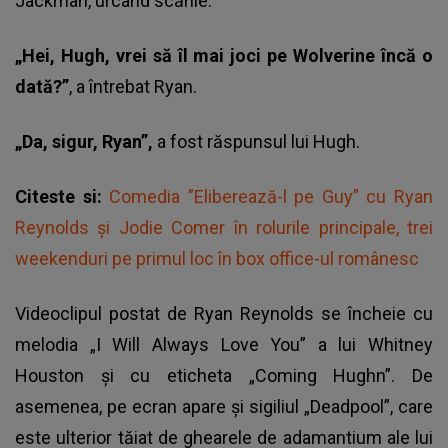
Jackman, urcând scările.
„Hei, Hugh, vrei să îl mai joci pe Wolverine încă o
dată?”
, a întrebat Ryan.
„Da, sigur, Ryan”,
a fost răspunsul lui Hugh.
Citeste si:
Comedia ”Eliberează-l pe Guy” cu Ryan
Reynolds şi Jodie Comer în rolurile principale, trei
weekenduri pe primul loc în box office-ul românesc
Videoclipul postat de Ryan Reynolds se încheie cu
melodia „I Will Always Love You” a lui Whitney
Houston și cu eticheta „Coming Hughn”. De
asemenea, pe ecran apare și sigiliul „Deadpool”, care
este ulterior tăiat de ghearele de adamantium ale lui