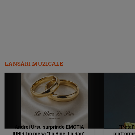
metastază...”
LANSĂRI MUZICALE
Andrei Ursu surprinde EMOȚIA
"Petal"
IUBIRII în piesa "La Bine, La Rău".
platforme