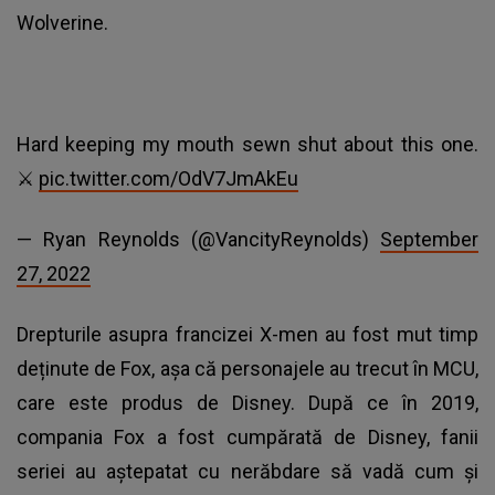
Wolverine.
Hard keeping my mouth sewn shut about this one.
⚔️
pic.twitter.com/OdV7JmAkEu
— Ryan Reynolds (@VancityReynolds)
September
27, 2022
Drepturile asupra francizei X-men au fost mut timp
deținute de Fox, așa că personajele au trecut în MCU,
care este produs de Disney. După ce în 2019,
compania Fox a fost cumpărată de Disney, fanii
seriei au aștepatat cu nerăbdare să vadă cum și