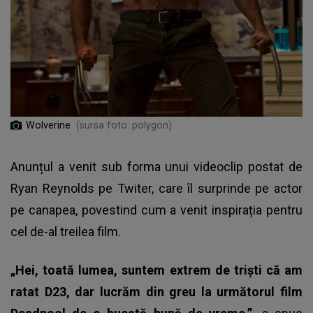
Wolverine
(sursa foto: polygon)
Anunțul a venit sub forma unui videoclip postat de
Ryan Reynolds pe Twiter, care îl surprinde pe actor
pe canapea, povestind cum a venit inspirația pentru
cel de-al treilea film.
„Hei, toată lumea, suntem extrem de triști că am
ratat D23, dar lucrăm din greu la următorul film