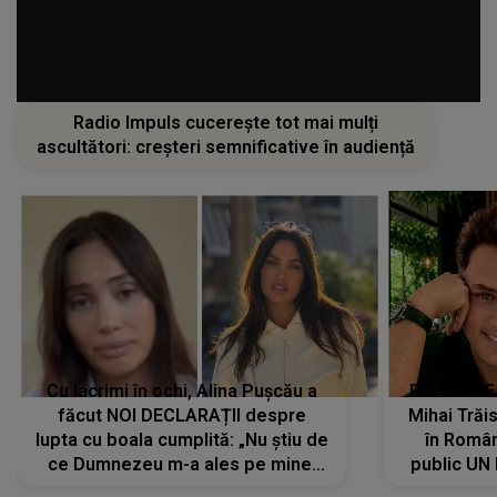
Radio Impuls cucerește tot mai mulți
ascultători: creșteri semnificative în audiență
Cu lacrimi în ochi, Alina Pușcău a
REVEDERE
făcut NOI DECLARAȚII despre
Mihai Trăis
lupta cu boala cumplită: „Nu știu de
în Români
ce Dumnezeu m-a ales pe mine.
public UN
Am cancer la sân, am intrat în
"Nu știu ce