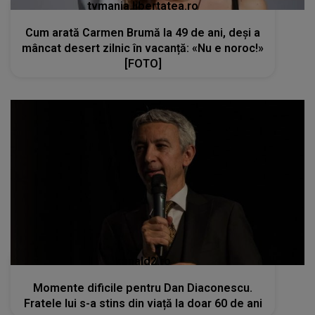
tvmania.libertatea.ro
Cum arată Carmen Brumă la 49 de ani, deși a
mâncat desert zilnic în vacanță: «Nu e noroc!»
[FOTO]
kanald2.ro
Momente dificile pentru Dan Diaconescu.
Fratele lui s-a stins din viață la doar 60 de ani