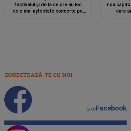
festivalul și de la ce ore au loc
nou capitol
cele mai așteptate concerte pe
care a
scena principală?
perioadă 
CONECTEAZĂ-TE CU NOI
Facebook
Like