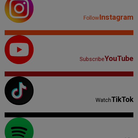
Instagram
Follow
YouTube
Subscribe
TikTok
Watch