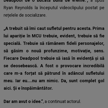
Deadpool de o bucată bună de vreme.”,
a spus
Ryan Reynolds
la începutul videoclipului postat pe
rețelele de socializare.
„A trebuit să îmi caut sufletul pentru acesta. Prima
lui apariție în MCU trebuie, evident, trebuie să fie
specială. Trebuie să rămânem fideli personajelor,
să găsim o nouă profunzime, motivație, sens.
Fiecare Deadpool trebuie să iasă în evidență și să
se deosebească. A fost o provocare incredibilă
care m-a forțat să pătrund în adâncul sufletului
meu. Iar eu....nu am nimic. Da, sunt complet gol
aici. Și e înspăimântător.
Dar am avut o idee.”
, a continuat actorul.