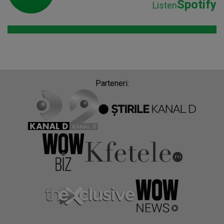
Spotify
Listen
Parteneri: