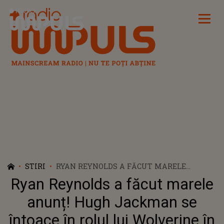
Radio Impuls
STIRI
RYAN REYNOLDS A FĂCUT MARELE
ANUNȚ! HUGH JACKMAN SE ÎNTOACE ÎN
Ryan Reynolds a făcut marele
ROLUL LUI WOLVERINE ÎN „DEADPOOL 3”
anunț! Hugh Jackman se
întoace în rolul lui Wolverine în