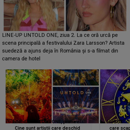
Ce a dezvăluit noua concurentă din "Casa Iubirii" l-a
luat prin surprindere pe Emanuel. CINE ESTE
BĂIATUL VIZAT de Alexandra?! Aflându-se în fața
faptului împlinit, A RECUNOSCUT IMEDIAT: "Am
avut..."
LINE-UP UNTOLD ONE, prima zi.
HOROSCOP 
Cine sunt artiștii care deschid
care scap