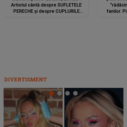
Artistul cântă despre SUFLETELE
"rădăci
PERECHE și despre CUPLURILE
fanilor. 
care aleg să meargă împreună pe
Arian
același drum, INDIFERENT DE CE LE
ascultă
REZERVĂ VIAȚA
DIVERTISMENT