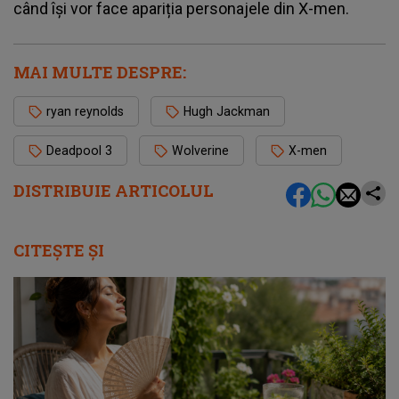
când își vor face apariția personajele din X-men.
MAI MULTE DESPRE:
ryan reynolds
Hugh Jackman
Deadpool 3
Wolverine
X-men
DISTRIBUIE ARTICOLUL
CITEȘTE ȘI