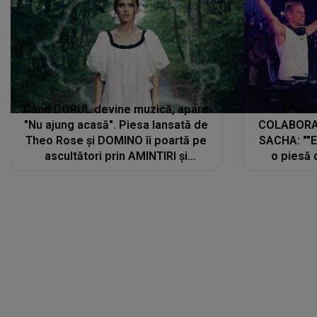
Când DORUL devine muzică, apare
Armin 
"Nu ajung acasă". Piesa lansată de
COLABORAR
Theo Rose și DOMINO îi poartă pe
SACHA: ""E
ascultători prin AMINTIRI și
o piesă 
REGĂSIRI, iar drumul emoțiilor
imediat pre
trece prin sufletul publicului:
cu mine șt
"Pentru toți cei care au plecat
păstrăm do
departe ca să le fie mai bine"