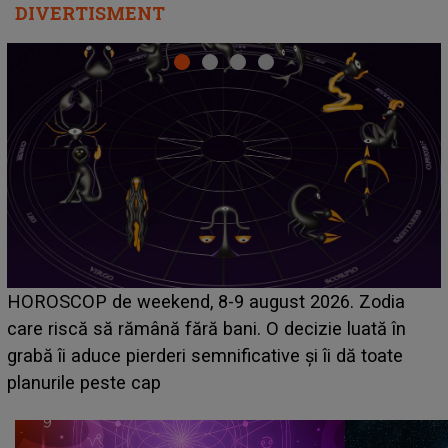
DIVERTISMENT
Emanuel a ținut ACEST DETALIU ASCUNS până
acum! În fața Alexandrei, concurentul din Casa Iubirii
face o MĂRTURISIRE NEAȘTEPTATĂ despre mama
sa: "I-am spus și ei în față, eu nu te iubesc pentru
că..."