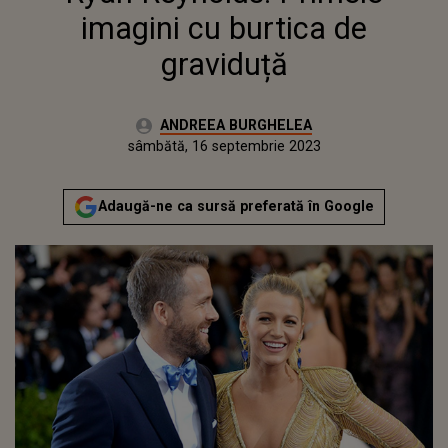
imagini cu burtica de
graviduță
Autor:
ANDREEA BURGHELEA
Publicat:
vineri, 16 septembrie 2022
Actualizat:
sâmbătă, 16 septembrie 2023
Adaugă-ne ca sursă preferată în Google