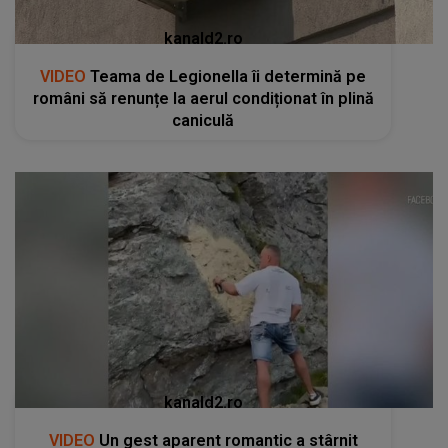
kanald2.ro
VIDEO
Teama de Legionella îi determină pe
români să renunțe la aerul condiționat în plină
caniculă
kanald2.ro
VIDEO
Un gest aparent romantic a stârnit