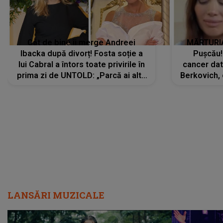
Cât de bine îi merge Andreei
MĂRTURIA
Ibacka după divorț! Fosta soție a
Pușcău!
lui Cabral a întors toate privirile în
cancer dato
prima zi de UNTOLD: „Parcă ai altă
Berkovich, 
strălucire, emani putere,
accident ru
încredere, siguranță...”
Dacă nu 
LANSĂRI MUZICALE