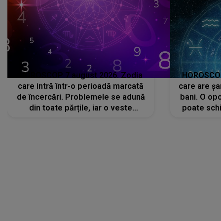
HOROSCOP 7 august 2026. Zodia
HOROSCOP 
care intră într-o perioadă marcată
care are șa
de încercări. Problemele se adună
bani. O opo
din toate părțile, iar o veste
poate schi
neașteptată îi dă planurile peste
la
cap