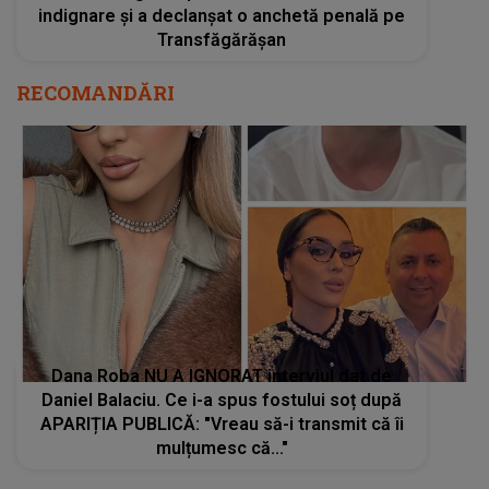
indignare și a declanșat o anchetă penală pe
Transfăgărășan
RECOMANDĂRI
Dana Roba NU A IGNORAT interviul dat de
Daniel Balaciu. Ce i-a spus fostului soț după
APARIȚIA PUBLICĂ: "Vreau să-i transmit că îi
mulțumesc că..."