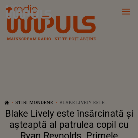
Radio Impuls
STIRI MONDENE
BLAKE LIVELY ESTE
ÎNSĂRCINATĂ ȘI AȘTEAPTĂ AL
Blake Lively este însărcinată și
PATRULEA COPIL CU RYAN
REYNOLDS. PRIMELE IMAGINI
așteaptă al patrulea copil cu
CU BURTICA DE GRAVIDUȚĂ
Ryan Reynolds. Primele