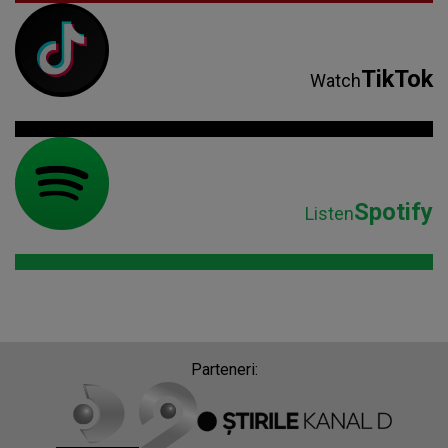
TikTok
Watch
Spotify
Listen
Parteneri: