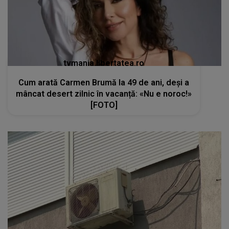
tvmania.libertatea.ro
Cum arată Carmen Brumă la 49 de ani, deși a
mâncat desert zilnic în vacanță: «Nu e noroc!»
[FOTO]