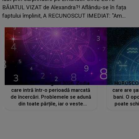
grabă îi aduce pierderi semnificative și îi 
e în fața
planurile peste cap
AT: "Am
HOROSCOP 7 august 2026. Zodia
HOROSCOP 
care intră într-o perioadă marcată
care are șa
de încercări. Problemele se adună
bani. O opo
din toate părțile, iar o veste
poate schi
neașteptată îi dă planurile peste
la
cap