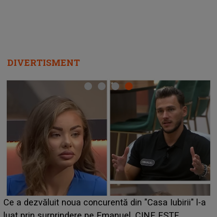
DIVERTISMENT
HOROSCOP de weekend, 8-9 august 2026
Iubirii" l-a
care riscă să rămână fără bani. O decizie 
 ESTE