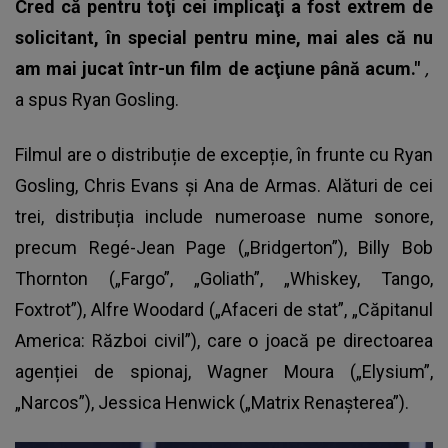
Cred că pentru toţi cei implicaţi a fost extrem de
solicitant, în special pentru mine, mai ales că nu
am mai jucat într-un film de acţiune până acum."
,
a spus
Ryan Gosling
.
Filmul are o distribuție de excepție, în frunte cu Ryan
Gosling, Chris Evans și Ana de Armas. Alături de cei
trei, distribuția include numeroase nume sonore,
precum Regé-Jean Page („Bridgerton”), Billy Bob
Thornton („Fargo”, „Goliath”, „Whiskey, Tango,
Foxtrot”), Alfre Woodard („Afaceri de stat”, „Căpitanul
America: Război civil”), care o joacă pe directoarea
agenției de spionaj, Wagner Moura („Elysium”,
„Narcos”), Jessica Henwick („Matrix Renașterea”).