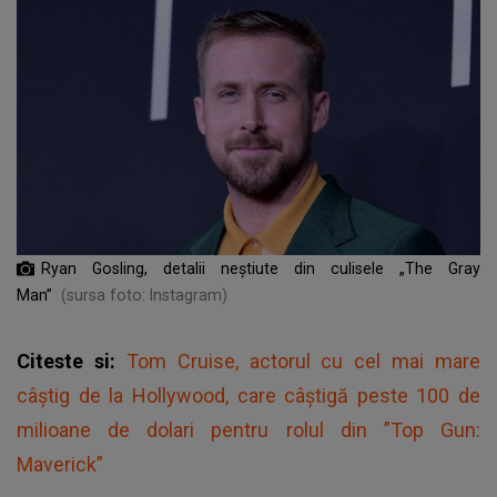
Ryan Gosling, detalii neștiute din culisele „The Gray
Man”
(sursa foto: Instagram)
Citeste si:
Tom Cruise, actorul cu cel mai mare
câștig de la Hollywood, care câștigă peste 100 de
milioane de dolari pentru rolul din ”Top Gun:
Maverick”