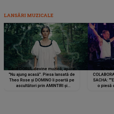
LANSĂRI MUZICALE
Când DORUL devine muzică, apare
Armin 
"Nu ajung acasă". Piesa lansată de
COLABORAR
Theo Rose și DOMINO îi poartă pe
SACHA: ""E
ascultători prin AMINTIRI și
o piesă 
REGĂSIRI, iar drumul emoțiilor
imediat pre
trece prin sufletul publicului:
cu mine șt
"Pentru toți cei care au plecat
păstrăm do
departe ca să le fie mai bine"