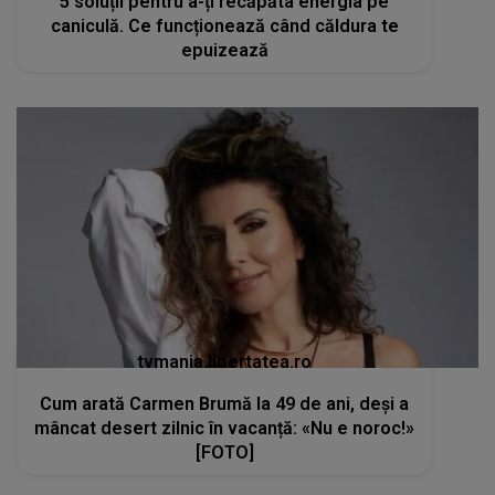
5 soluții pentru a-ți recăpăta energia pe
caniculă. Ce funcționează când căldura te
epuizează
tvmania.libertatea.ro
Cum arată Carmen Brumă la 49 de ani, deși a
mâncat desert zilnic în vacanță: «Nu e noroc!»
[FOTO]