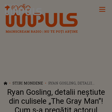
Radio Impuls
STIRI MONDENE
RYAN GOSLING, DETALII
NEȘTIUTE DIN CULISELE „THE
Ryan Gosling, detalii neștiute
GRAY MAN”! CUM S-A PREGĂTIT
ACTORUL PENTRU ROLUL DE
din culisele „The Gray Man”!
EROU: „ESTE PRIMA DATĂ CÂND
Cum s-a pregătit actorul
JOC ÎNTR-UN FILM DE