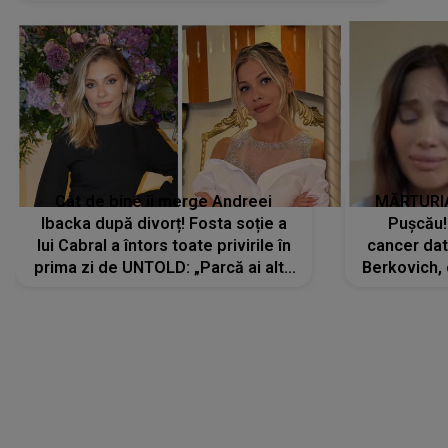
Cât de bine îi merge Andreei
MĂRTURIA
Ibacka după divorț! Fosta soție a
Pușcău!
lui Cabral a întors toate privirile în
cancer dato
prima zi de UNTOLD: „Parcă ai altă
Berkovich, 
strălucire, emani putere,
accident ru
încredere, siguranță...”
Dacă nu 