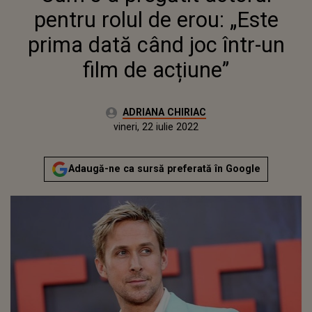
ACȚIUNE”
pentru rolul de erou: „Este
prima dată când joc într-un
film de acțiune”
Autor:
ADRIANA CHIRIAC
Publicat:
vineri, 22 iulie 2022
Actualizat:
vineri, 22 iulie 2022
Adaugă-ne ca sursă preferată în Google