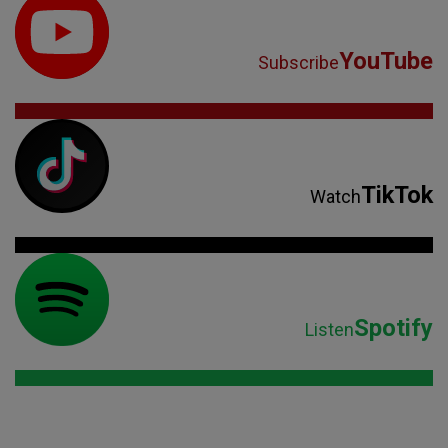
YouTube
Subscribe
TikTok
Watch
Spotify
Listen