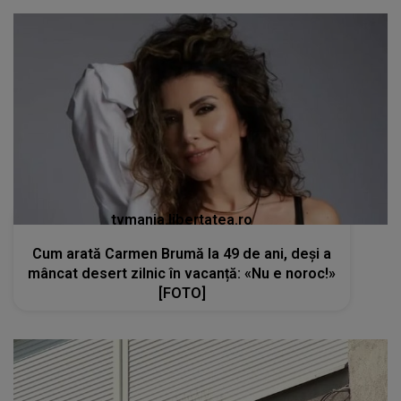
tvmania.libertatea.ro
Cum arată Carmen Brumă la 49 de ani, deși a
mâncat desert zilnic în vacanță: «Nu e noroc!»
[FOTO]