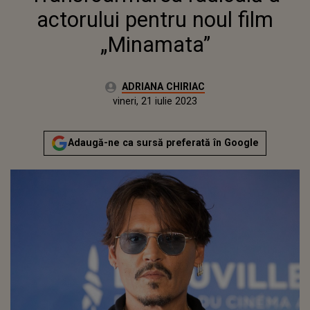
actorului pentru noul film
„Minamata”
Autor:
ADRIANA CHIRIAC
Publicat:
joi, 21 iulie 2022
Actualizat:
vineri, 21 iulie 2023
Adaugă-ne ca sursă preferată în Google