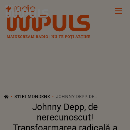
Radio Impuls
STIRI MONDENE
JOHNNY DEPP, DE
NERECUNOSCUT!
Johnny Depp, de
TRANSFOARMAREA RADICALĂ
A ACTORULUI PENTRU NOUL
nerecunoscut!
FILM „MINAMATA”
Transfoarmarea radicală a