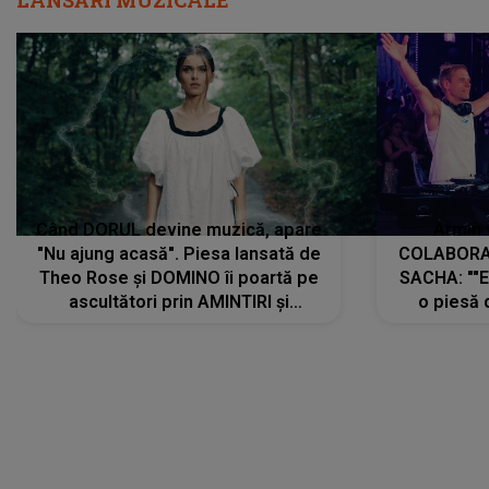
LANSĂRI MUZICALE
Când DORUL devine muzică, apare
Armin 
"Nu ajung acasă". Piesa lansată de
COLABORAR
Theo Rose și DOMINO îi poartă pe
SACHA: ""E
ascultători prin AMINTIRI și
o piesă 
REGĂSIRI, iar drumul emoțiilor
imediat pre
trece prin sufletul publicului:
cu mine șt
"Pentru toți cei care au plecat
păstrăm do
departe ca să le fie mai bine"