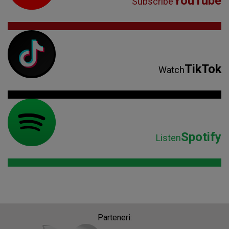
YouTube
Subscribe
TikTok
Watch
Spotify
Listen
Parteneri: