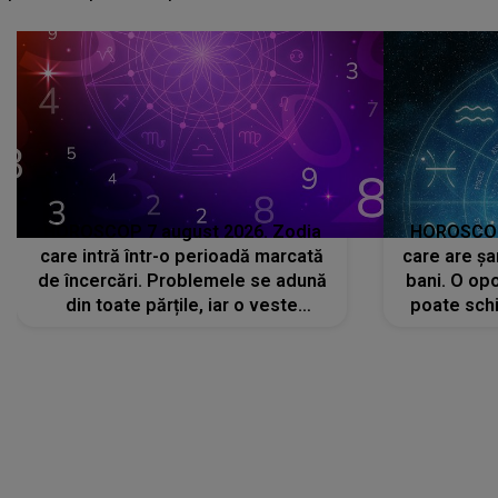
că..."
HOROSCOP 7 august 2026. Zodia
HOROSCOP 
care intră într-o perioadă marcată
care are șa
de încercări. Problemele se adună
bani. O opo
din toate părțile, iar o veste
poate schi
neașteptată îi dă planurile peste
la
cap