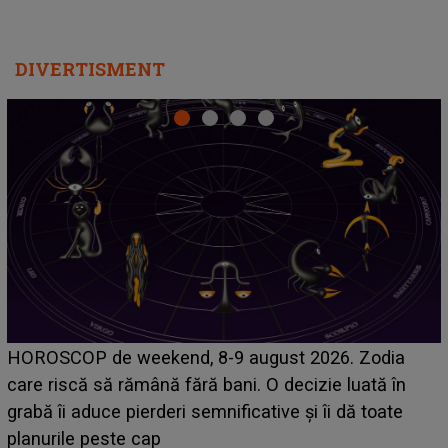
DIVERTISMENT
Emanuel a ținut ACEST DETALIU ASCUNS până
acum! În fața Alexandrei, concurentul din Casa Iubirii
face o MĂRTURISIRE NEAȘTEPTATĂ despre mama
sa: "I-am spus și ei în față, eu nu te iubesc pentru