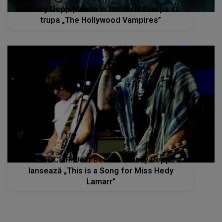
Johnny Depp pleacă în turneu în Europa cu
trupa „The Hollywood Vampires”
VIDEOCLIP: Jeff Beck & Johnny Depp
lansează „This is a Song for Miss Hedy
Lamarr”