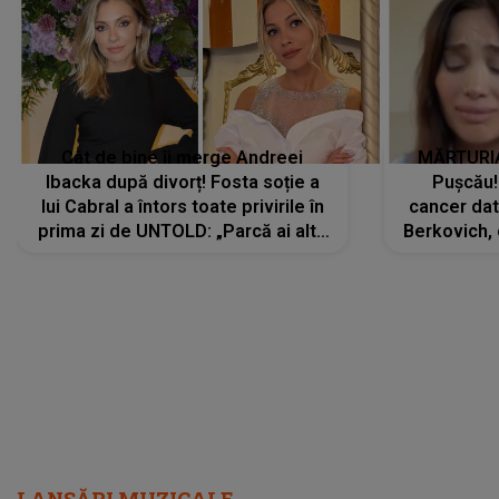
Cât de bine îi merge Andreei
MĂRTURIA
Ibacka după divorț! Fosta soție a
Pușcău!
lui Cabral a întors toate privirile în
cancer dato
prima zi de UNTOLD: „Parcă ai altă
Berkovich, 
strălucire, emani putere,
accident ru
încredere, siguranță...”
Dacă nu 