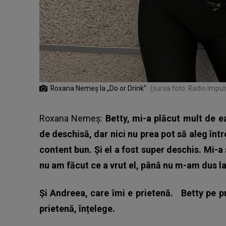
Roxana Nemeș la „Do or Drink”
(sursa foto: Radio Impul
Roxana Nemeș:
Betty, mi-a plăcut mult de e
de deschisă, dar nici nu prea pot să aleg înt
content bun. Și el a fost super deschis. Mi-a
nu am făcut ce a vrut el, până nu m-am dus la c
Și Andreea, care îmi e prietenă.
Betty pe p
prietenă, înțelege.