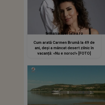
tvmania.libertatea.ro
Cum arată Carmen Brumă la 49 de
ani, deși a mâncat desert zilnic în
vacanță: «Nu e noroc!» [FOTO]