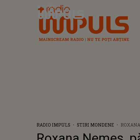
Radio Impuls
RADIO IMPULS
STIRI MONDENE
ROXANA
SINCERĂ
Roxana Nemeș, p
PODCAST