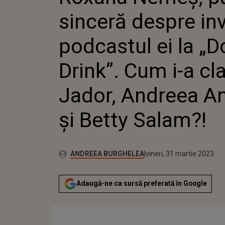
DRINK”.
sinceră despre invi
JADOR, ANDREEA ANTONESCU ȘI
BETTY S
podcastul ei la „D
Drink”. Cum i-a cla
Jador, Andreea A
și Betty Salam?!
Publicat:
Autor:
joi, 31 martie 2022
Actualizat:
ANDREEA BURGHELEA
vineri, 31 martie 2023
Adaugă-ne ca sursă preferată în Google