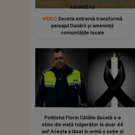
kanald2.ro
VIDEO
Seceta extremă transformă
peisajul Dunării și amenință
comunitățile locale
kanald2.ro
Polițistul Florin Cătălin Șucată s-a
stins din viață fulgerător la doar 44
ani! Acesta a lăsat în urmă o soție și