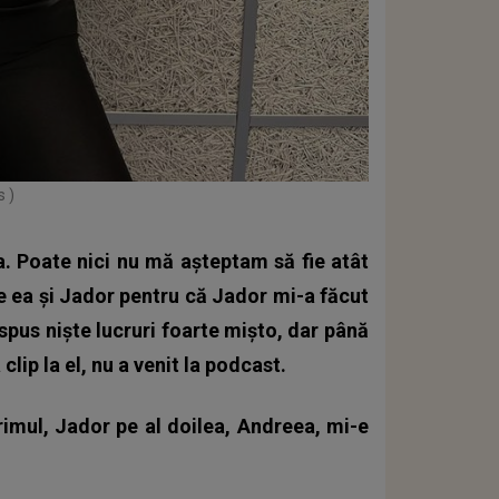
s )
a. Poate nici nu mă așteptam să fie atât
re ea și Jador pentru că Jador mi-a făcut
 spus niște lucruri foarte mișto, dar până
lip la el, nu a venit la podcast.
rimul, Jador pe al doilea, Andreea, mi-e