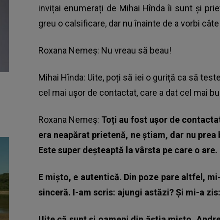
invițai enumerați de Mihai Hînda îi sunt și prie
greu o calsificare, dar nu înainte de a vorbi cât
Roxana Nemeș: Nu vreau să beau!
Mihai Hînda: Uite, poți să iei o guriță ca să test
cel mai ușor de contactat, care a dat cel mai bu
Roxana Nemeș:
Toți au fost ușor de contacta
era neapărat prietenă, ne știam, dar nu prea 
Este super deșteaptă la vârsta pe care o are.
E mișto, e autentică. Din poze pare altfel, mi
sinceră. I-am scris: ajungi astăzi? Și mi-a zi
Uite că sunt și oameni din ăștia mișto. Andr