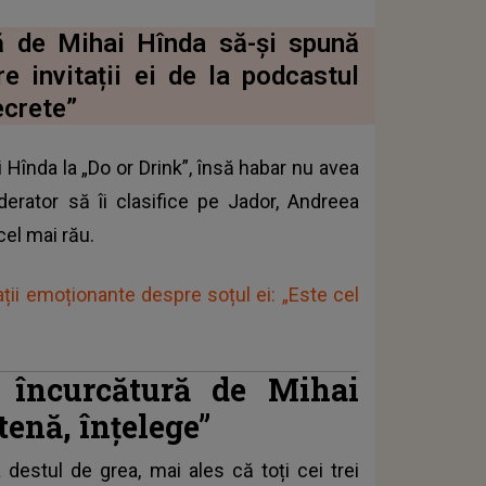
 de Mihai Hînda să-și spună
e invitații ei de la podcastul
crete”
Hînda la „Do or Drink”, însă habar nu avea
erator să îi clasifice pe Jador, Andreea
cel mai rău.
ții emoționante despre soțul ei: „Este cel
încurcătură de Mihai
tenă, înțelege”
estul de grea, mai ales că toți cei trei