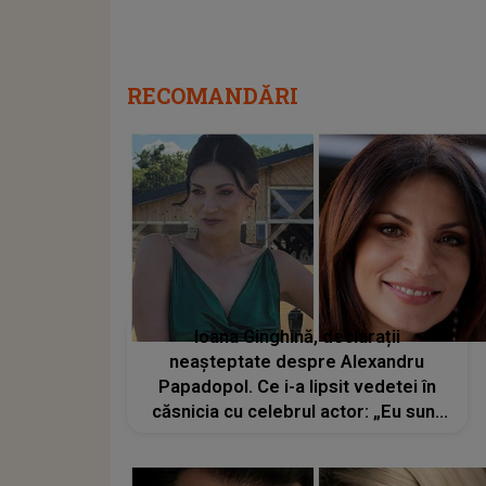
RECOMANDĂRI
Ioana Ginghină, declarații
neașteptate despre Alexandru
Papadopol. Ce i-a lipsit vedetei în
căsnicia cu celebrul actor: „Eu sunt
mult mai bine acum decât atunci”