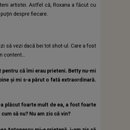
teni artistei. Astfel că, Roxana a făcut cu
e puțin despre fiecare.
ezi să vezi dacă bei tot shot-ul. Care a fost
n content...
t pentru că îmi erau prieteni. Betty nu-mi
bine și mi s-a părut o fată extraordinară.
-a plăcut foarte mult de ea, a fost foarte
s: cum să nu? Nu am zis că vin?
eea Antonescu mi-e prietenă, i-am zis să