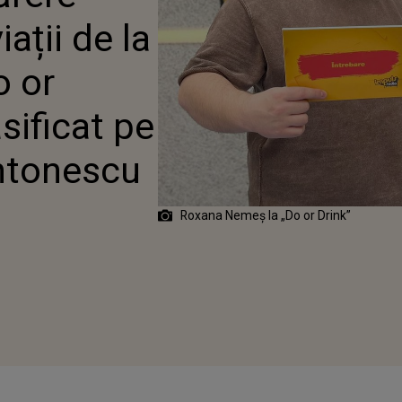
 CUM I-A CLASIFICAT PE
ații de la
ALAM?!
o or
sificat pe
ntonescu
Roxana Nemeș la „Do or Drink”