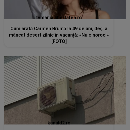
tvmania.libertatea.ro
Cum arată Carmen Brumă la 49 de ani, deși a
mâncat desert zilnic în vacanță: «Nu e noroc!»
[FOTO]
kanald2.ro