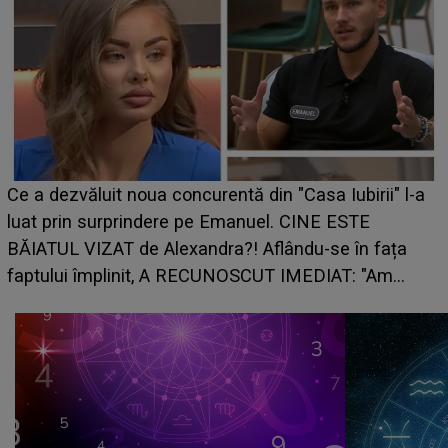
HOROSCOP de weekend, 8-9 august 2026. Zodia
l-a
care riscă să rămână fără bani. O decizie luată în
grabă îi aduce pierderi semnificative și îi dă toate
planurile peste cap