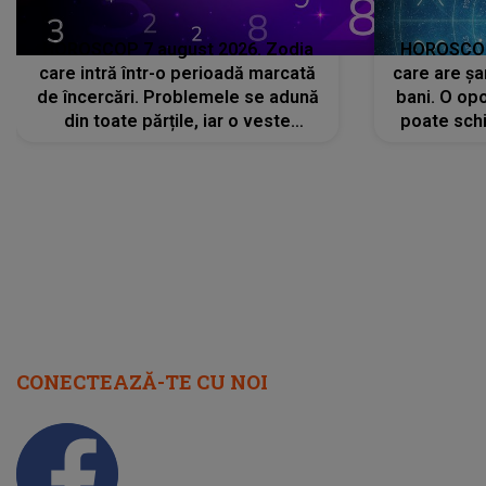
HOROSCOP 7 august 2026. Zodia
HOROSCOP 
care intră într-o perioadă marcată
care are șa
de încercări. Problemele se adună
bani. O opo
din toate părțile, iar o veste
poate schi
neașteptată îi dă planurile peste
la
cap
CONECTEAZĂ-TE CU NOI