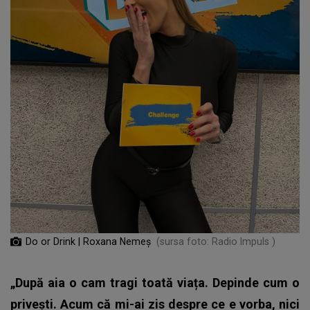
Do or Drink | Roxana Nemeș
(sursa foto: Radio Impuls )
„După aia o cam tragi toată viața. Depinde cum o
privești. Acum că mi-ai zis despre ce e vorba, nici