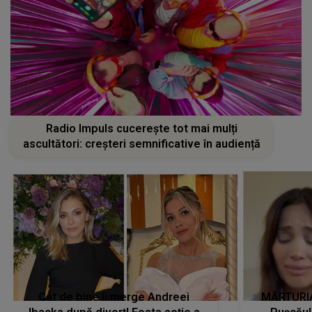
Radio Impuls cucerește tot mai mulți
ascultători: creșteri semnificative în audiență
Cât de bine îi merge Andreei
MĂRTURIA