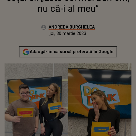
nu că-i al meu”
Autor:
ANDREEA BURGHELEA
Publicat:
miercuri, 30 martie 2022
Actualizat:
joi, 30 martie 2023
Adaugă-ne ca sursă preferată în Google