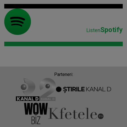
Spotify
Listen
Parteneri: