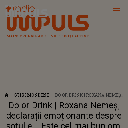
Radio Impuls
STIRI MONDENE
DO OR DRINK | ROXANA NEMEȘ,
DECLARAȚII EMOȚIONANTE
Do or Drink | Roxana Nemeș,
DESPRE SOȚUL EI: „ESTE CEL
MAI BUN OM, NU CĂ-I AL MEU”
declarații emoționante despre
soțul ei: „Este cel mai bun om,