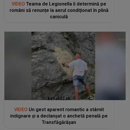
VIDEO
Teama de Legionella îi determină pe
români să renunțe la aerul condiționat în plină
caniculă
kanald2.ro
VIDEO
Un gest aparent romantic a stârnit
indignare și a declanșat o anchetă penală pe
Transfăgărășan