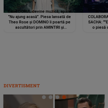
Când DORUL devine muzică, apare
Armin 
"Nu ajung acasă". Piesa lansată de
COLABORAR
Theo Rose și DOMINO îi poartă pe
SACHA: ""E
ascultători prin AMINTIRI și
o piesă 
REGĂSIRI, iar drumul emoțiilor
imediat pre
trece prin sufletul publicului:
cu mine șt
"Pentru toți cei care au plecat
păstrăm do
departe ca să le fie mai bine"
DIVERTISMENT