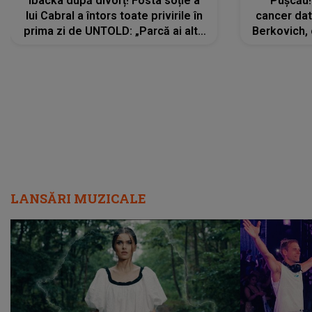
Ibacka după divorț! Fosta soție a
Pușcău!
lui Cabral a întors toate privirile în
cancer dato
prima zi de UNTOLD: „Parcă ai altă
Berkovich, 
strălucire, emani putere,
accident ru
încredere, siguranță...”
Dacă nu 
LANSĂRI MUZICALE