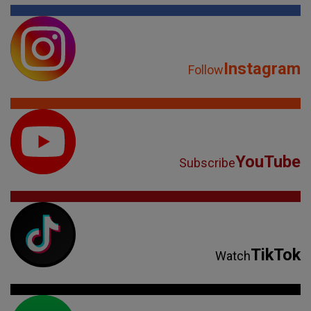
Instagram
Follow
YouTube
Subscribe
TikTok
Watch