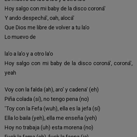
Hoy salgo con mi baby de la disco coroná'
Y ando despechá', oah, alocá'
Que Dios me libre de volver a tu la'o
Lo muevo de
la'o a la'o y a otro la'o
Hoy salgo con mi baby de la disco coroná', coroná',
yeah
Voy con la falda (ah), aro' y cadena' (eh)
Piña colada (sí), no tengo pena (no)
'Toy con la Fefa (wuh), ella es la jefa (sí)
Ella lo baila (yeh), ella me enseña (yeh)
Hoy no trabaja (uh) esta morena (no)
Fuck la fama (eh), fuck la faena (ja)