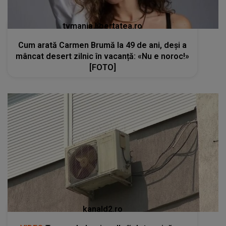
tvmania.libertatea.ro
Cum arată Carmen Brumă la 49 de ani, deși a
mâncat desert zilnic în vacanță: «Nu e noroc!»
[FOTO]
kanald2.ro