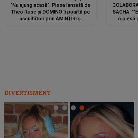
"Nu ajung acasă". Piesa lansată de
COLABORAR
Theo Rose și DOMINO îi poartă pe
SACHA: ""E
ascultători prin AMINTIRI și
o piesă 
REGĂSIRI, iar drumul emoțiilor
imediat pre
trece prin sufletul publicului:
cu mine șt
"Pentru toți cei care au plecat
păstrăm do
departe ca să le fie mai bine"
DIVERTISMENT