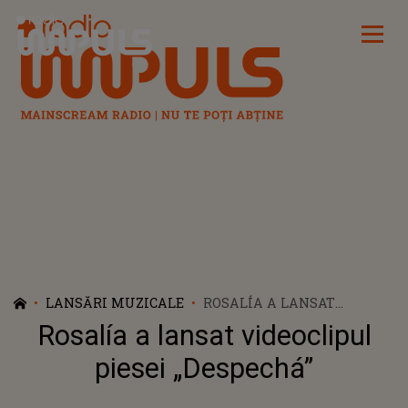
Radio Impuls
LANSĂRI MUZICALE
ROSALÍA A LANSAT
VIDEOCLIPUL PIESEI
Rosalía a lansat videoclipul
„DESPECHÁ”
piesei „Despechá”