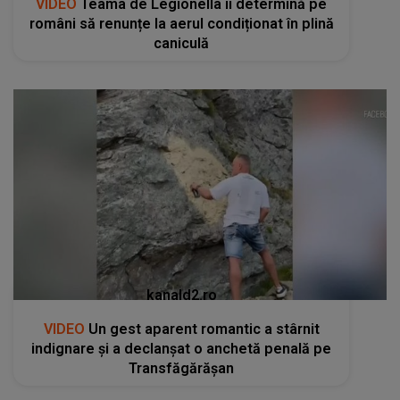
VIDEO
Teama de Legionella îi determină pe
români să renunțe la aerul condiționat în plină
caniculă
kanald2.ro
VIDEO
Un gest aparent romantic a stârnit
indignare și a declanșat o anchetă penală pe
Transfăgărășan