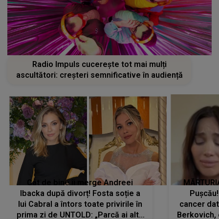
Radio Impuls cucerește tot mai mulți
ascultători: creșteri semnificative în audiență
Cât de bine îi merge Andreei
MĂRTURIA
Ibacka după divorț! Fosta soție a
Pușcău!
lui Cabral a întors toate privirile în
cancer dato
prima zi de UNTOLD: „Parcă ai altă
Berkovich, 