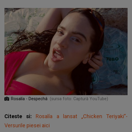
Rosalía - Despechá
(sursa foto: Captură YouTube)
Citeste si:
Rosalía a lansat „Chicken Teriyaki”-
Versurile piesei aici