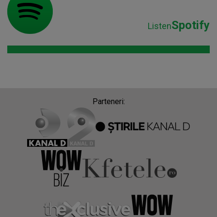
Spotify
Listen
Parteneri: