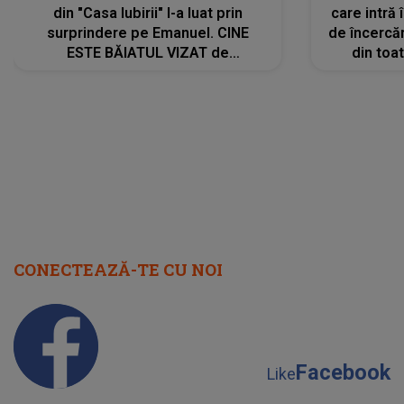
din "Casa Iubirii" l-a luat prin
care intră
surprindere pe Emanuel. CINE
de încercă
ESTE BĂIATUL VIZAT de
din toat
Alexandra?! Aflându-se în fața
neașteptat
faptului împlinit, A RECUNOSCUT
IMEDIAT: "Am avut..."
CONECTEAZĂ-TE CU NOI
Facebook
Like