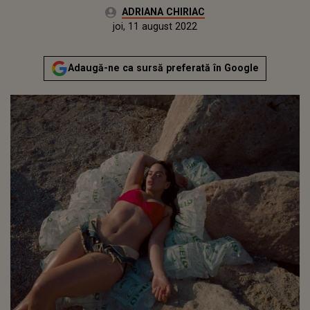
Autor:
ADRIANA CHIRIAC
Publicat:
joi, 11 august 2022
Actualizat:
joi, 11 august 2022
Adaugă-ne ca sursă preferată în Google