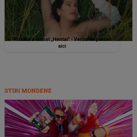
Rosalia a lansat „Hentai” - Versurile piesei
aici
STIRI MONDENE