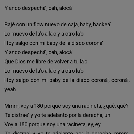
Y ando despechá', oah, alocá'
Bajé con un flow nuevo de caja, baby, hackeá'
Lo muevo de la'o a la'o y a otro la'o
Hoy salgo con mi baby de la disco coroná'
Y ando despechá', oah, alocá'
Que Dios me libre de volver a tu la'o
Lo muevo de la'o a la'o y a otro la'o
Hoy salgo con mi baby de la disco coroná', coroná',
yeah
Mmm, voy a 180 porque soy una racineta, ¿qué, qué?
Te distrae' y yo te adelanto por la derecha, uh
Voy a 180 porque soy una racineta, ey, ey
Te distrae' y yo te adelanto por la derecha, mmm,