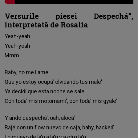
Versurile piesei Despechá”,
interpretată de Rosalia
Yeah-yeah
Yeah-yeah
Mmm
Baby, no me llame'
Que yo estoy ocupá' olvidando tus male'
Ya decidí que esta noche se sale
Con toda' mis motomami', con toda' mis gyale'
Y ando despechá', oah, alocá'
Bajé con un flow nuevo de caja, baby, hackeá'
Lo muevo de la'o a la'o y a otro la'o