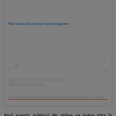
Vezi această postare pe Instagram
O postare distribuită de Romanian Music Awards 2022 (@romanianmusicawards)
Anul acesta, publicul din online va putea intra în