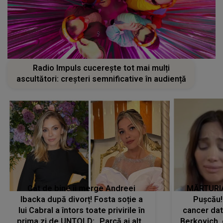
Radio Impuls cucerește tot mai mulți
ascultători: creșteri semnificative în audiență
Cât de bine îi merge Andreei
MĂRTURIA
Ibacka după divorț! Fosta soție a
Pușcău!
lui Cabral a întors toate privirile în
cancer dato
prima zi de UNTOLD: „Parcă ai altă
Berkovich, 