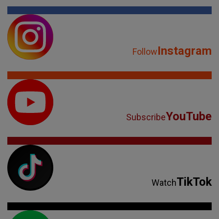
Instagram
Follow
YouTube
Subscribe
TikTok
Watch