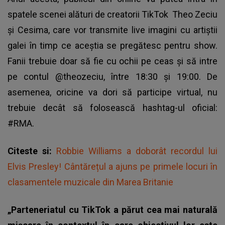
spatele scenei alături de creatorii
TikTok
Theo Zeciu
şi Cesima, care vor transmite live imagini cu artiştii
galei în timp ce aceştia se pregătesc pentru show.
Fanii trebuie doar să fie cu ochii pe ceas şi să intre
pe contul @theozeciu, între 18:30 şi 19:00. De
asemenea, oricine va dori să participe virtual, nu
trebuie decât să folosească hashtag-ul oficial:
#RMA.
Citeste si:
Robbie Williams a doborât recordul lui
Elvis Presley! Cântărețul a ajuns pe primele locuri în
clasamentele muzicale din Marea Britanie
„Parteneriatul cu TikTok a părut cea mai naturală