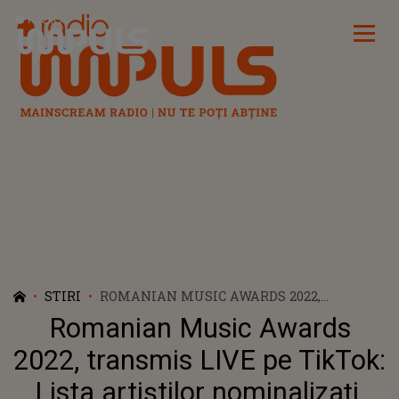
Radio Impuls
STIRI
ROMANIAN MUSIC AWARDS 2022,
TRANSMIS LIVE PE TIKTOK: LISTA
Romanian Music Awards
ARTIȘTILOR NOMINALIZAȚI. VEZI AICI
ÎNTREGUL SPECTACOL
2022, transmis LIVE pe TikTok:
Lista artiștilor nominalizați.