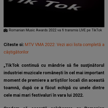
Romanian Music Awards 2022 va fi transmis LIVE pe TikTok
Citeste si:
MTV VMA 2022: Vezi aici lista completă a
câștigătorilor
„TikTok continuă cu mândrie să fie susţinătorul
industriei muzicale româneşti în cel mai important
moment de premiere a artiştilor locali din această
toamnă, după ce a făcut echipă cu unele dintre
cele mai mari festivaluri în vara lui 2022.