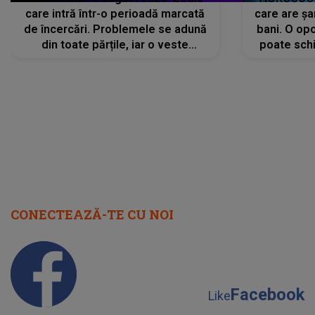
care intră într-o perioadă marcată
care are șa
de încercări. Problemele se adună
bani. O opo
din toate părțile, iar o veste
poate schi
neașteptată îi dă planurile peste
la
cap
CONECTEAZĂ-TE CU NOI
Facebook
Like