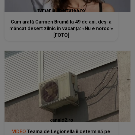
tvmania.libertatea.ro
Cum arată Carmen Brumă la 49 de ani, deși a
mâncat desert zilnic în vacanță: «Nu e noroc!»
[FOTO]
kanald2.ro
VIDEO
Teama de Legionella îi determină pe