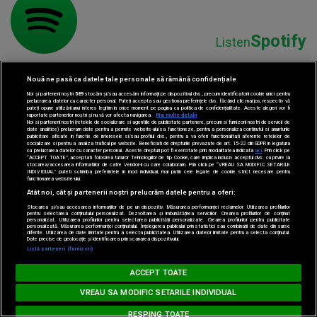
Spotify
Listen
Nouă ne pasă ca datele tale personale să rămână confidențiale
Noi și partenerii noștri
589
stocăm și/sau accesăm informații pe dispozitivul dvs., precum identificatorii cookie unici pentru
prelucrarea datelor cu caracter personal. Puteți accepta sau gestiona preferințele dvs. făcând clic mai jos, respectiv vă
puteți opune utilizării unui interes legitim în orice moment pe pagina cu politica de confidențialitate. Aceste alegeri vor fi
raportate partenerilor noștri și nu vă vor afecta navigarea.
Mai multe detalii
Noi si partenerii nostri (retelele de socializare si agentiile de publicitate partenere, precum si furnizorii nostri de servicii de
date analitice) prelucram date pentru a permite website-ului sa functioneze, pentru a personaliza continutul si anunturile
publicitare afisate in functie de interesele si/sau profilul dvs., pentru a va oferi functionalitati aferente retelelor de
socializare si pentru a analiza traficul pe website. Beneficiati de drepturile prevazute de art. 15-22 din GDPR in legatura
Parteneri:
cu prelucrarea datelor cu caracter personal. Aceste drepturi pot fi exercitate prin modalitatea indicata
aici
. Prin click pe
“ACCEPT TOATE”, acceptati folosirea tuturor Tehnologiilor de tip Cookie, care implica inclusiv acceptul dvs. cu privire la
stocarea/accesarea informatiilor de catre Vendor-ii cu care colaboram. Prin click pe “VREAU SA MODIFIC SETARILE
INDIVIDUAL” puteti schimba preferintele in mod individual, mai putin cele legate de cookie strict necesare pentru
functionarea website-ului.
Atât noi, cât și partenerii noștri prelucrăm datele pentru a oferi:
Stocarea și/sau accesarea informațiilor de pe un dispozitiv. Măsurarea performanței reclamelor. Utilizarea profilurilor
pentru selectarea conținutului personalizat. Dezvoltarea și îmbunătățirea serviciilor. Crearea profilurilor de conținut
personalizat. Utilizarea profilurilor pentru selectarea publicității personalizate. Crearea profilurilor pentru publicitate
personalizată. Măsurarea performanței conținutului. Înțelegerea publicului prin statistici sau combinații de date din surse
diferite. Utilizarea de date limitate pentru a selecta publicitatea. Utilizarea datelor limitate pentru a selecta conținutul.
Date precise de geolocație și identificarea prin scanarea dispozitivului.
Listă parteneri (furnizori)
Loading...
MUSIC NON STOP
ACCEPT TOATE
#hitperepeat
VREAU SA MODIFIC SETARILE INDIVIDUAL
RESPING TOATE