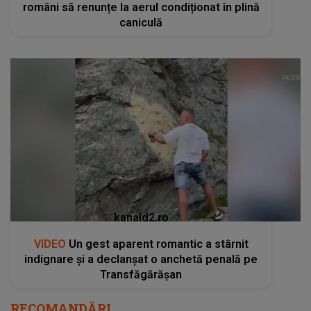
români să renunțe la aerul condiționat în plină
caniculă
kanald2.ro
VIDEO
Un gest aparent romantic a stârnit
indignare și a declanșat o anchetă penală pe
Transfăgărășan
RECOMANDĂRI