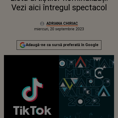
Vezi aici întregul spectacol
Autor:
ADRIANA CHIRIAC
Publicat:
miercuri, 21 septembrie 2022
Actualizat:
miercuri, 20 septembrie 2023
Adaugă-ne ca sursă preferată în Google