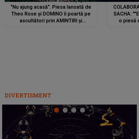
Când DORUL devine muzică, apare
Armin 
"Nu ajung acasă". Piesa lansată de
COLABORAR
Theo Rose și DOMINO îi poartă pe
SACHA: ""E
ascultători prin AMINTIRI și
o piesă 
REGĂSIRI, iar drumul emoțiilor
imediat pre
trece prin sufletul publicului:
cu mine șt
"Pentru toți cei care au plecat
păstrăm do
departe ca să le fie mai bine"
DIVERTISMENT