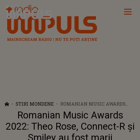
Radio Impuls
STIRI MONDENE
ROMANIAN MUSIC AWARDS
2022: THEO ROSE, CONNECT-R ȘI
Romanian Music Awards
SMILEY AU FOST MARII
CÂȘTIGĂTORI AI SERII
2022: Theo Rose, Connect-R și
Smiley au fost marii