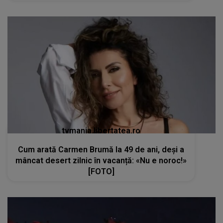
tvmania.libertatea.ro
Cum arată Carmen Brumă la 49 de ani, deși a
mâncat desert zilnic în vacanță: «Nu e noroc!»
[FOTO]