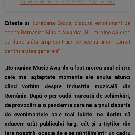
O postare distribuită de CONNECT-R (@connectr)
Citeste si:
Loredana Groza, discurs emoționant pe
scena Romanian Music Awards: „Nu-mi vine să cred
că după atâta timp sunt aici pe scenă și am cântat
pentru atâtea generații”
„Romanian Music Awards a fost mereu unul dintre
cele mai așteptate momente ale anului atunci
când vorbim despre industria muzicală din
România. După o perioadă marcată de schimbări,
de provocări și o pandemie care ne-a ținut departe
de evenimentele cele mai iubite, ne dorim să
aducem atât publicului larg, cât și artiștilor din
țara noastră, ocazia de a se reîntâlni într-un cadru