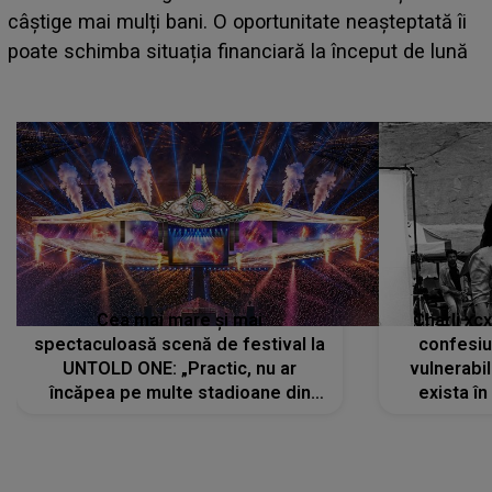
care deschid festivalul și de la ce ore au loc cele mai
așteptate concerte pe scena principală?
Cea mai mare și mai
Charli xc
spectaculoasă scenă de festival la
confesiu
UNTOLD ONE: „Practic, nu ar
vulnerabil
încăpea pe multe stadioane din
exista în
lume”. Evenimentul începe joi, 6
august 2026