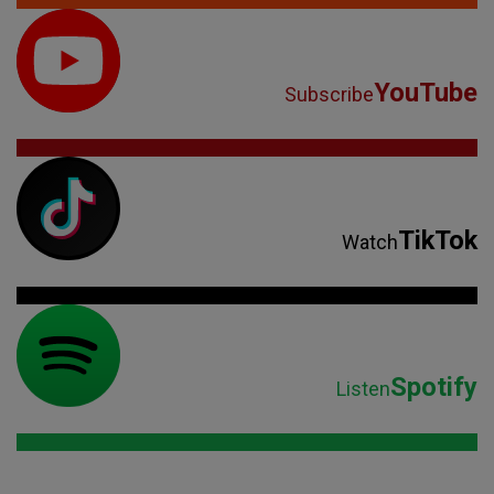
YouTube
Subscribe
TikTok
Watch
Spotify
Listen