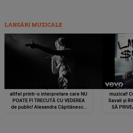
LANSĂRI MUZICALE
De această dată, "Dilaila" se simte
COLABORAR
altfel printr-o interpretare care NU
muzical! C
POATE FI TRECUTĂ CU VEDEREA
Savali și Ri
de public! Alexandra Căpitănescu
SĂ PRIV
a lansat VERSIUNEA LIVE a piesei