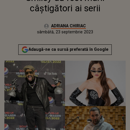
câștigători ai serii
Autor:
ADRIANA CHIRIAC
Publicat:
vineri, 23 septembrie 2022
Actualizat:
sâmbătă, 23 septembrie 2023
Adaugă-ne ca sursă preferată în Google