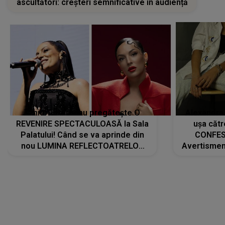
ascultători: creșteri semnificative în audiență
Tania Turtureanu pregătește O
Alexandra
REVENIRE SPECTACULOASĂ la Sala
ușa cătr
Palatului! Când se va aprinde din
CONFES
nou LUMINA REFLECTOATRELOR
Avertismentu
pentru artistă: " Vor fi multe
rămas ÎNT
cântece noi, în premieră. Cântece
au format-
care abia acum învață să respire"
"Am f