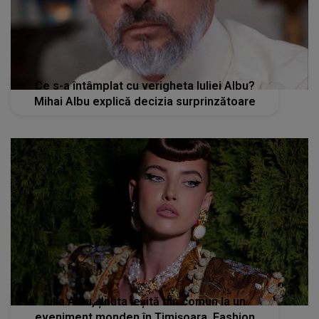
Ce s-a întâmplat cu verigheta Iuliei Albu?
Mihai Albu explică decizia surprinzătoare
Iulia Albu, ținuta ieșită din comun la un
eveniment monden în Timișoara. Fashion