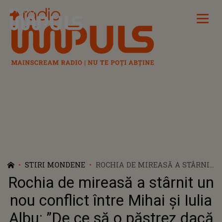
Radio Impuls
STIRI MONDENE
ROCHIA DE MIREASĂ A STÂRNIT
UN NOU CONFLICT ÎNTRE
Rochia de mireasă a stârnit un
MIHAI ȘI IULIA ALBU: ”DE CE SĂ
O PĂSTREZ DACĂ NICI EA N-A
nou conflict între Mihai și Iulia
VRUT-O?”
Albu: ”De ce să o păstrez dacă