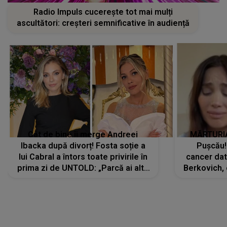
Radio Impuls cucerește tot mai mulți
ascultători: creșteri semnificative în audiență
Cât de bine îi merge Andreei
MĂRTURIA
Ibacka după divorț! Fosta soție a
Pușcău!
lui Cabral a întors toate privirile în
cancer dato
prima zi de UNTOLD: „Parcă ai altă
Berkovich, 
strălucire, emani putere,
accident ru
încredere, siguranță...”
Dacă nu 