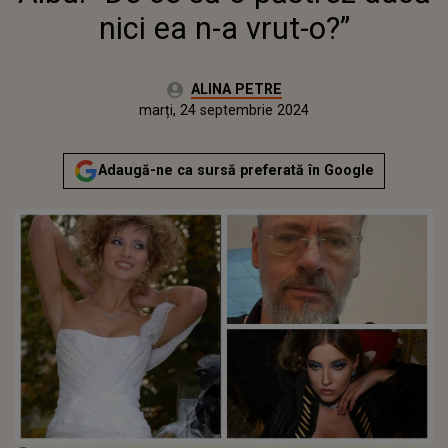
nici ea n-a vrut-o?”
Autor:
ALINA PETRE
Publicat:
marți, 24 septembrie 2024
Adaugă-ne ca sursă preferată în Google