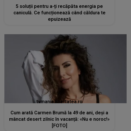
5 soluții pentru a-ți recăpăta energia pe
caniculă. Ce funcționează când căldura te
epuizează
tvmania.libertatea.ro
Cum arată Carmen Brumă la 49 de ani, deși a
mâncat desert zilnic în vacanță: «Nu e noroc!»
[FOTO]