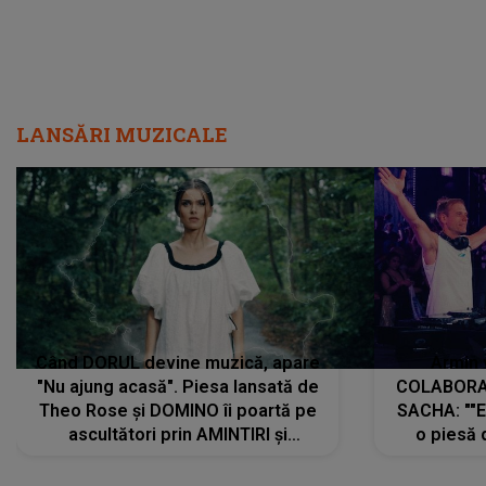
LANSĂRI MUZICALE
Când DORUL devine muzică, apare
Armin 
"Nu ajung acasă". Piesa lansată de
COLABORAR
Theo Rose și DOMINO îi poartă pe
SACHA: ""E
ascultători prin AMINTIRI și
o piesă 
REGĂSIRI, iar drumul emoțiilor
imediat pre
trece prin sufletul publicului:
cu mine șt