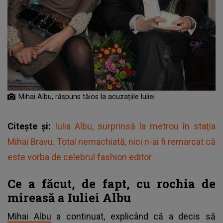
Mihai Albu, răspuns tăios la acuzațiile Iuliei
Citește și:
Iulia Albu, surprinsă la metrou în stația
Mihai Bravu. Total nemachiată, nici n-ai fi remarcat că
este vorba de celebrul fashion editor
Ce a făcut, de fapt, cu rochia de
mireasă a Iuliei Albu
Mihai Albu
a continuat, explicând că a decis să