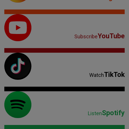
YouTube
Subscribe
TikTok
Watch
Spotify
Listen