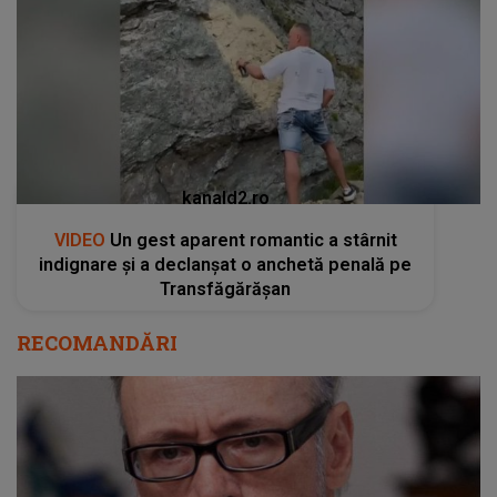
kanald2.ro
VIDEO
Un gest aparent romantic a stârnit
indignare și a declanșat o anchetă penală pe
Transfăgărășan
RECOMANDĂRI