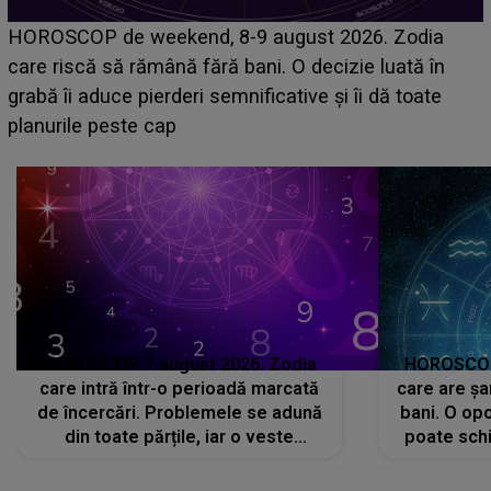
Emanuel a ținut ACEST DETALIU ASCUNS până
acum! În fața Alexandrei, concurentul din Casa Iubirii
face o MĂRTURISIRE NEAȘTEPTATĂ despre mama
sa: "I-am spus și ei în față, eu nu te iubesc pentru
că..."
HOROSCOP 7 august 2026. Zodia
HOROSCOP 
care intră într-o perioadă marcată
care are șa
de încercări. Problemele se adună
bani. O opo
din toate părțile, iar o veste
poate schi
neașteptată îi dă planurile peste
la
cap