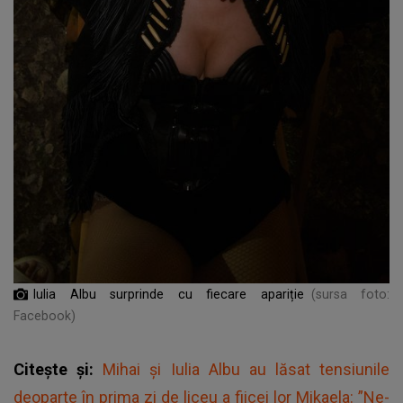
Iulia Albu surprinde cu fiecare apariție
(sursa foto:
Facebook)
Citește și:
Mihai și Iulia Albu au lăsat tensiunile
deoparte în prima zi de liceu a fiicei lor Mikaela: ”Ne-