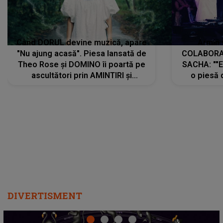
Când DORUL devine muzică, apare
Armin 
"Nu ajung acasă". Piesa lansată de
COLABORAR
Theo Rose și DOMINO îi poartă pe
SACHA: ""E
ascultători prin AMINTIRI și
o piesă 
REGĂSIRI, iar drumul emoțiilor
imediat pre
trece prin sufletul publicului:
cu mine șt
"Pentru toți cei care au plecat
păstrăm do
departe ca să le fie mai bine"
DIVERTISMENT