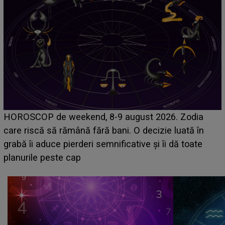
Emanuel a ținut ACEST DETALIU ASCUNS până
acum! În fața Alexandrei, concurentul din Casa Iubirii
face o MĂRTURISIRE NEAȘTEPTATĂ despre mama
sa: "I-am spus și ei în față, eu nu te iubesc pentru
că..."