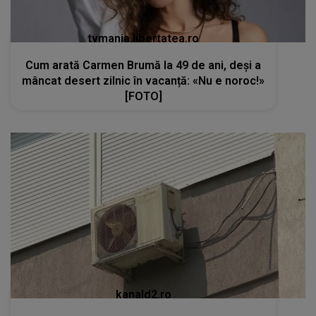
tvmania.libertatea.ro
Cum arată Carmen Brumă la 49 de ani, deși a
mâncat desert zilnic în vacanță: «Nu e noroc!»
[FOTO]
kanald2.ro