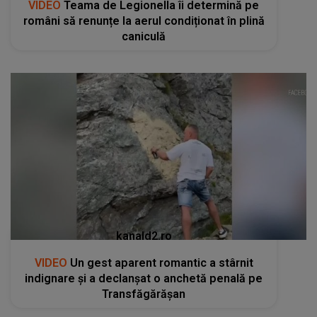
VIDEO
Teama de Legionella îi determină pe
români să renunțe la aerul condiționat în plină
caniculă
kanald2.ro
VIDEO
Un gest aparent romantic a stârnit
indignare și a declanșat o anchetă penală pe
Transfăgărășan