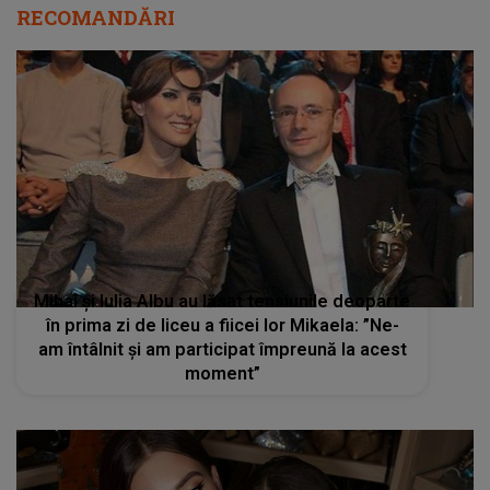
RECOMANDĂRI
Mihai și Iulia Albu au lăsat tensiunile deoparte
în prima zi de liceu a fiicei lor Mikaela: ”Ne-
am întâlnit și am participat împreună la acest
moment”