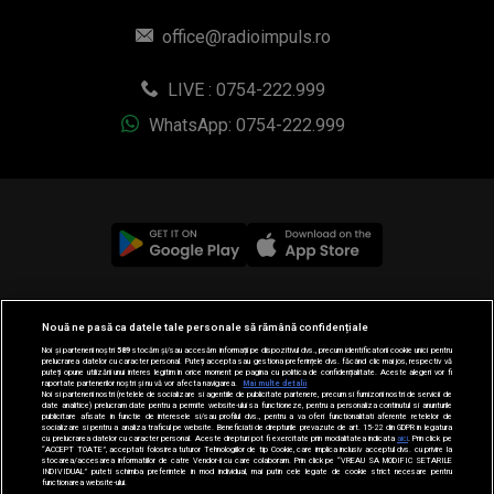
office@radioimpuls.ro
LIVE : 0754-222.999
WhatsApp: 0754-222.999
© 2019-2026 DOGAN MEDIA INTERNATIONAL SA, Toate
Nouă ne pasă ca datele tale personale să rămână confidențiale
drepturile rezervate.
Noi și partenerii noștri
589
stocăm și/sau accesăm informații pe dispozitivul dvs., precum identificatorii cookie unici pentru
prelucrarea datelor cu caracter personal. Puteți accepta sau gestiona preferințele dvs. făcând clic mai jos, respectiv vă
puteți opune utilizării unui interes legitim în orice moment pe pagina cu politica de confidențialitate. Aceste alegeri vor fi
raportate partenerilor noștri și nu vă vor afecta navigarea.
Mai multe detalii
Noi si partenerii nostri (retelele de socializare si agentiile de publicitate partenere, precum si furnizorii nostri de servicii de
date analitice) prelucram date pentru a permite website-ului sa functioneze, pentru a personaliza continutul si anunturile
publicitare afisate in functie de interesele si/sau profilul dvs., pentru a va oferi functionalitati aferente retelelor de
socializare si pentru a analiza traficul pe website. Beneficiati de drepturile prevazute de art. 15-22 din GDPR in legatura
cu prelucrarea datelor cu caracter personal. Aceste drepturi pot fi exercitate prin modalitatea indicata
aici
. Prin click pe
“ACCEPT TOATE”, acceptati folosirea tuturor Tehnologiilor de tip Cookie, care implica inclusiv acceptul dvs. cu privire la
stocarea/accesarea informatiilor de catre Vendor-ii cu care colaboram. Prin click pe “VREAU SA MODIFIC SETARILE
INDIVIDUAL” puteti schimba preferintele in mod individual, mai putin cele legate de cookie strict necesare pentru
functionarea website-ului.