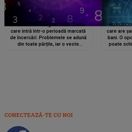
HOROSCOP 7 august 2026. Zodia
HOROSCOP 
care intră într-o perioadă marcată
care are șa
de încercări. Problemele se adună
bani. O opo
din toate părțile, iar o veste
poate schi
neașteptată îi dă planurile peste
la
cap
CONECTEAZĂ-TE CU NOI