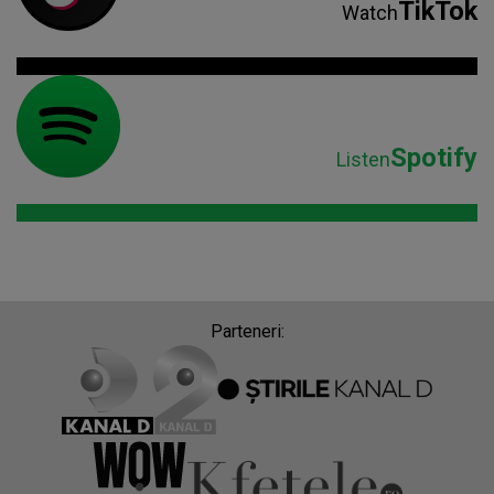
TikTok
Watch
Spotify
Listen
Parteneri: