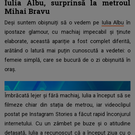
Iulia Albu, surprinsă la metroul
Mihai Bravu
Deși suntem obișnuiți să o vedem pe
Iulia Albu
în
ipostaze glamour, cu machiaj impecabil și ținute
elaborate, această apariție a fost complet diferită,
arătând o latură mai puțin cunoscută a vedetei: o
femeie simplă, care se bucură de o zi obișnuită în
oraș.
Îmbrăcată lejer și fără machiaj, Iulia a început să se
filmeze chiar din stația de metrou, iar videoclipul
postat pe Instagram Stories a făcut rapid înconjurul
internetului. Cu un zâmbet pe buze și o atitudine
detașată, Iulia a recunoscut că a început ziua cu o