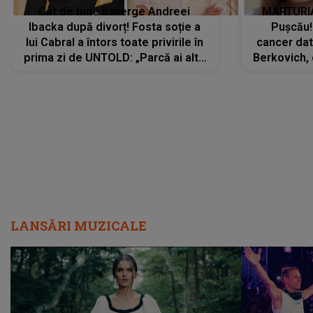
Cât de bine îi merge Andreei
MĂRTURIA
Ibacka după divorț! Fosta soție a
Pușcău!
lui Cabral a întors toate privirile în
cancer dato
prima zi de UNTOLD: „Parcă ai altă
Berkovich, 
strălucire, emani putere,
accident ru
încredere, siguranță...”
Dacă nu 
LANSĂRI MUZICALE