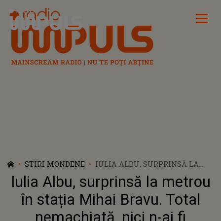
Radio Impuls
STIRI MONDENE
IULIA ALBU, SURPRINSĂ LA
METROU ÎN STAȚIA MIHAI
Iulia Albu, surprinsă la metrou
BRAVU. TOTAL NEMACHIATĂ,
NICI N-AI FI REMARCAT CĂ
în stația Mihai Bravu. Total
ESTE VORBA DE CELEBRUL
nemachiată, nici n-ai fi
FASHION EDITOR