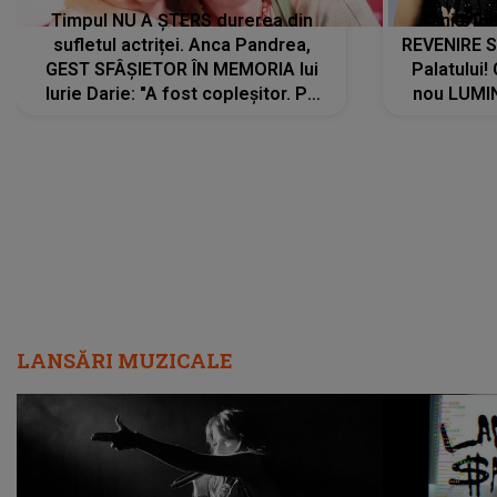
Timpul NU A ȘTERS durerea din
Tania Tu
sufletul actriței. Anca Pandrea,
REVENIRE 
GEST SFÂȘIETOR ÎN MEMORIA lui
Palatului!
Iurie Darie: "A fost copleșitor. Pe
nou LUMI
măsură ce trece timpul parcă..."
pentru a
cântece no
care abia 
LANSĂRI MUZICALE