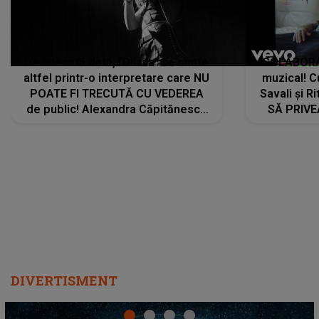
De această dată, "Dilaila" se simte
COLABORAR
altfel printr-o interpretare care NU
muzical! C
POATE FI TRECUTĂ CU VEDEREA
Savali și Ri
de public! Alexandra Căpitănescu
SĂ PRIV
a lansat VERSIUNEA LIVE a piesei
DIVERTISMENT