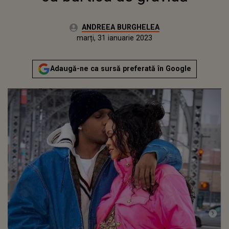
Autor:
ANDREEA BURGHELEA
Publicat:
luni, 31 ianuarie 2022
Actualizat:
marți, 31 ianuarie 2023
Adaugă-ne ca sursă preferată în Google