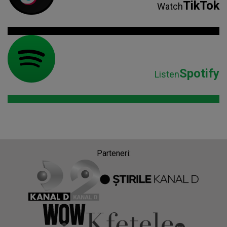
TikTok
Watch
Spotify
Listen
Parteneri: