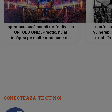
Cea mai mare și mai
Charli xc
spectaculoasă scenă de festival la
confesiu
UNTOLD ONE: „Practic, nu ar
vulnerabil
încăpea pe multe stadioane din
exista în
lume”. Evenimentul începe joi, 6
august 2026
CONECTEAZĂ-TE CU NOI