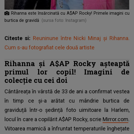
Rihanna este însărcinată cu A$AP Rocky! Primele imagini cu
burtica de gravidă
(sursa foto: Instagram)
Citeste si:
Reuninune între Nicki Minaj și Rihanna.
Cum s-au fotografiat cele două artiste
Rihanna și A$AP Rocky așteaptă
primul lor copil! Imagini de
colecție cu cei doi
Cântăreața în vârstă de 33 de ani a confirmat vestea
în timp ce și-a arătat cu mândrie burtica de
graviduță într-o ședință foto uimitoare la Harlem,
locul în care a copilărit A$AP Rocky, scrie
Mirror.com
.
Viitoarea mamică a înfruntat temperaturile înghețate