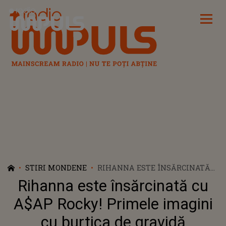
Radio Impuls
STIRI MONDENE
RIHANNA ESTE ÎNSĂRCINATĂ
CU A$AP ROCKY! PRIMELE
Rihanna este însărcinată cu
IMAGINI CU BURTICA DE
GRAVIDĂ
A$AP Rocky! Primele imagini
cu burtica de gravidă