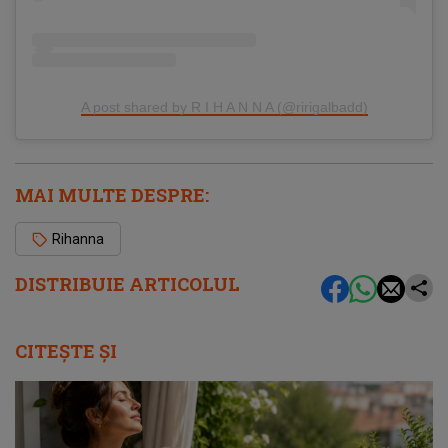
A post shared by R I H A N N A (@ririgalbadd)
MAI MULTE DESPRE:
Rihanna
DISTRIBUIE ARTICOLUL
CITEȘTE ȘI