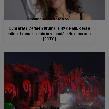
tvmania.libertatea.ro
Cum arată Carmen Brumă la 49 de ani, deși a
mâncat desert zilnic în vacanță: «Nu e noroc!»
[FOTO]
kanald2.ro