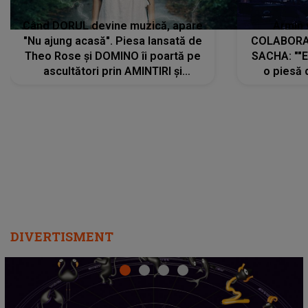
Când DORUL devine muzică, apare
Armin 
"Nu ajung acasă". Piesa lansată de
COLABORAR
Theo Rose și DOMINO îi poartă pe
SACHA: ""E
ascultători prin AMINTIRI și
o piesă 
REGĂSIRI, iar drumul emoțiilor
imediat pre
trece prin sufletul publicului:
cu mine șt
"Pentru toți cei care au plecat
păstrăm do
departe ca să le fie mai bine"
DIVERTISMENT