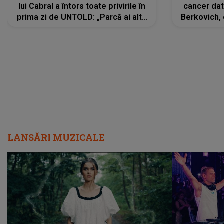
lui Cabral a întors toate privirile în
cancer dato
prima zi de UNTOLD: „Parcă ai altă
Berkovich, 
strălucire, emani putere,
accident ru
încredere, siguranță...”
Dacă nu 
LANSĂRI MUZICALE