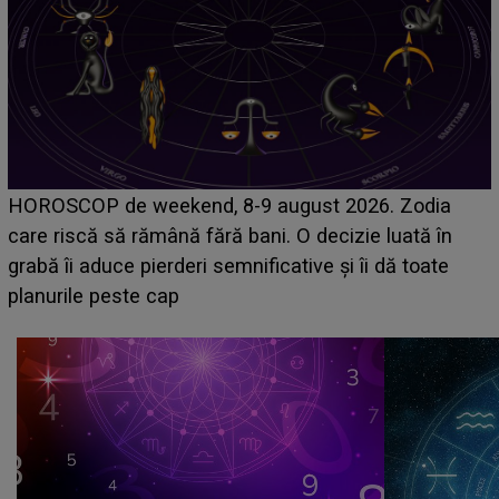
Emanuel a ținut ACEST DETALIU ASCUNS
6. Zodia
acum! În fața Alexandrei, concurentul din C
e luată în
face o MĂRTURISIRE NEAȘTEPTATĂ de
i dă toate
sa: "I-am spus și ei în față, eu nu te iubes
că..."