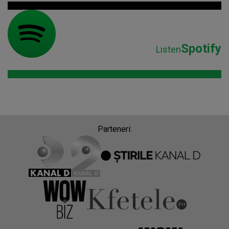
Spotify
Listen
Parteneri: