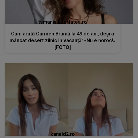
tvmania.libertatea.ro
Cum arată Carmen Brumă la 49 de ani, deși a
mâncat desert zilnic în vacanță: «Nu e noroc!»
[FOTO]
kanald2.ro