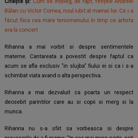
Citește și:
Cum se înțeleg, de fapt, fetițele Andreei
Bălan cu Victor Cornea, noul iubit al mamei lor. Ce i-a
făcut fiica cea mare tenismenului în timp ce artista
era la concert
Rihanna a mai vorbit si despre sentimentele
materne. Cantareata a povestit despre faptul ca
acum se afla exclusiv "in slujba" fiului ei si ca i s-a
schimbat viata avand o alta perspectiva.
Rihanna a mai dezvaluit ca poarta un respect
deosebit parintilor care au si copii si merg si la
munca.
Rihanna nu s-a sfiit sa vorbeasca si despre
provocarile de a fi mama: "In cea mai mare parte, esti