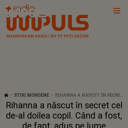
Radio Impuls
STIRI MONDENE
RIHANNA A NĂSCUT ÎN SECRET
CEL DE-AL DOILEA COPIL. CÂND
Rihanna a născut în secret cel
A FOST, DE FAPT, ADUS PE LUME
BEBELUȘUL CÂNTĂREȚEI ȘI AL
de-al doilea copil. Când a fost,
RAPPERULUI A$AP ROCKY
de fapt, adus pe lume