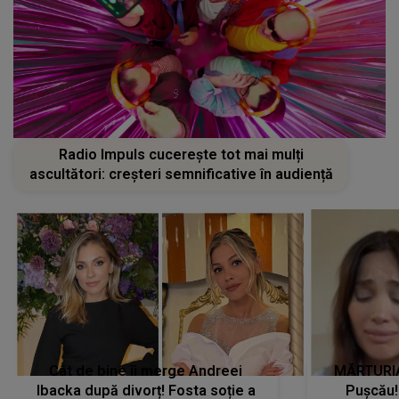
Radio Impuls cucerește tot mai mulți
ascultători: creșteri semnificative în audiență
Cât de bine îi merge Andreei
MĂRTURIA
Ibacka după divorț! Fosta soție a
Pușcău!