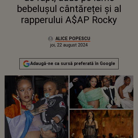
bebelușul cântăreței și al
rapperului A$AP Rocky
Autor:
ALICE POPESCU
Publicat:
marți, 22 august 2023
Actualizat:
joi, 22 august 2024
Adaugă-ne ca sursă preferată în Google