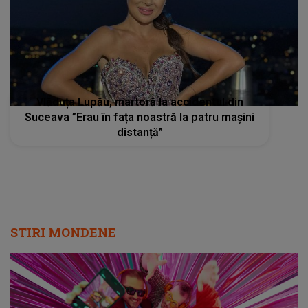
Vlăduța Lupău, martoră la accidentul din
Suceava ”Erau în fața noastră la patru mașini
distanță”
STIRI MONDENE