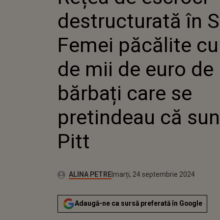
PĂCĂLIT
destructurată în S
MII DE 
BĂRBAȚI
PRETIN
Femei păcălite cu
BRAD PI
de mii de euro de
bărbați care se
pretindeau că sun
Pitt
Publicat:
Autor:
marți, 24 septembrie 2024
Actualizat:
ALINA PETRE
marți, 24 septembrie 2024
Adaugă-ne ca sursă preferată în Google