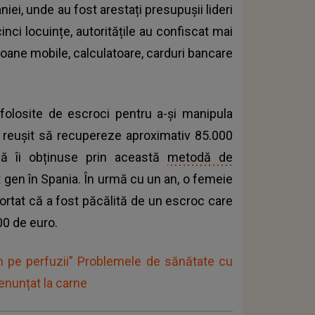
iei, unde au fost arestați presupușii lideri
cinci locuințe, autoritățile au confiscat mai
foane mobile, calculatoare, carduri bancare
 folosite de escroci pentru a-și manipula
 au reușit să recupereze aproximativ 85.000
lă îi obținuse prin această
metodă de
 gen în Spania. În urmă cu un an, o femeie
portat că a fost păcălită de un escroc care
000
de euro.
am pe perfuzii” Problemele de sănătate cu
enunțat la carne