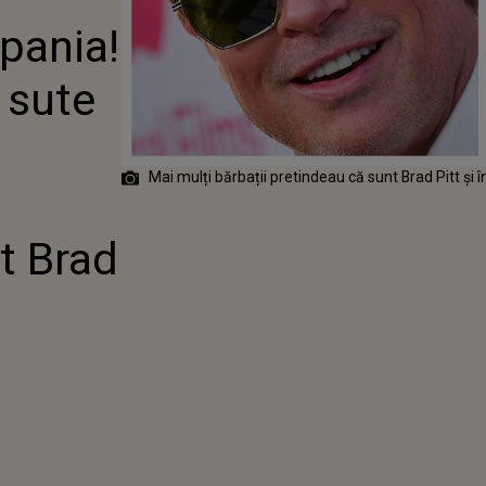
E CU SUTE DE
pania!
EURO DE
 CARE SE
DEAU CĂ SUNT
 sute
TT
Mai mulți bărbații pretindeau că sunt Brad Pitt și 
t Brad