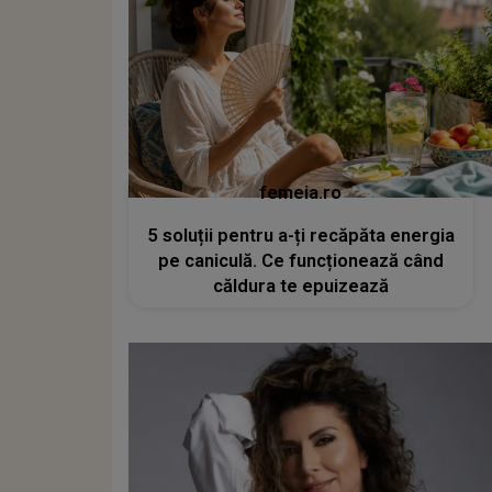
femeia.ro
5 soluții pentru a-ți recăpăta energia
pe caniculă. Ce funcționează când
căldura te epuizează