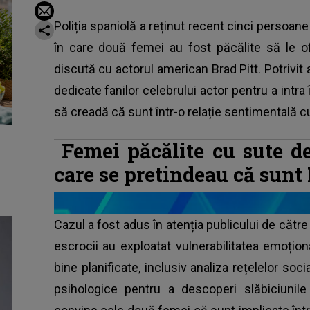
Poliția spaniolă a reținut recent cinci persoane
în care două femei au fost păcălite să le 
discută cu actorul american Brad Pitt. Potrivit a
dedicate fanilor celebrului actor pentru a intra
să creadă că sunt într-o relație sentimentală c
Femei păcălite cu sute de
care se pretindeau că sunt 
Cazul a fost adus în atenția publicului de către
escrocii au exploatat vulnerabilitatea emoțio
bine planificate, inclusiv analiza rețelelor soci
psihologice pentru a descoperi slăbiciunile