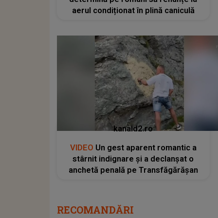
aerul condiționat în plină caniculă
kanald2.ro
VIDEO
Un gest aparent romantic a
stârnit indignare și a declanșat o
anchetă penală pe Transfăgărășan
RECOMANDĂRI