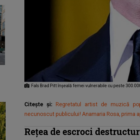
Fals Brad Pitt înșeală femei vulnerabile cu peste 300.00
Citește și:
Regretatul artist de muzică po
necunoscut publicului! Anamaria Rosa, prima apa
Rețea de escroci destructu