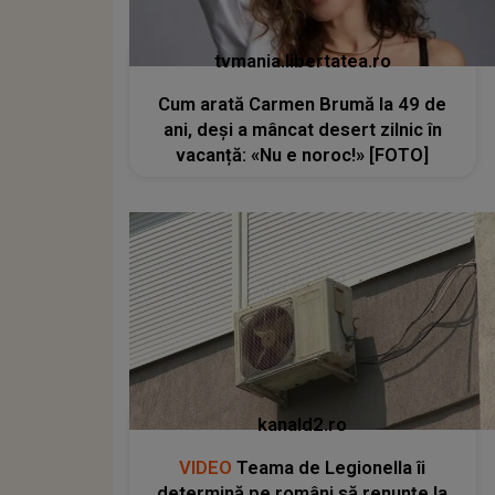
tvmania.libertatea.ro
Cum arată Carmen Brumă la 49 de
ani, deși a mâncat desert zilnic în
vacanță: «Nu e noroc!» [FOTO]
kanald2.ro
VIDEO
Teama de Legionella îi
determină pe români să renunțe la