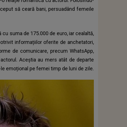
-o relație romantică cu actorul. Folosindu-
început să ceară bani, persuadând femeile
tă cu suma de 175.000 de euro, iar cealaltă,
trivit informațiilor oferite de anchetatori,
atforme de comunicare, precum WhatsApp,
cu actorul. Aceștia au mers atât de departe
e emoțional pe femei timp de luni de zile.