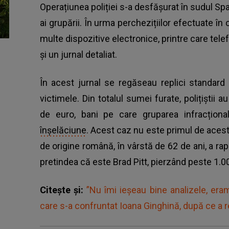
Operațiunea poliției s-a desfășurat în sudul Span
ai grupării. În urma perchezițiilor efectuate în 
multe dispozitive electronice, printre care tele
și un jurnal detaliat.
În acest jurnal se regăseau replici standard
victimele. Din totalul sumei furate, polițiștii
de euro, bani pe care gruparea infracționa
înșelăciune
. Acest caz nu este primul de acest
de origine română, în vârstă de 62 de ani, a ra
pretindea că este Brad Pitt, pierzând peste 1.
Citește și:
”Nu îmi ieșeau bine analizele, er
care s-a confruntat Ioana Ginghină, după ce a r