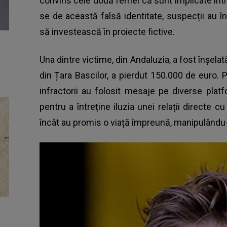
convins cele două femei că sunt implicate într
se de această falsă identitate, suspecții au 
să investească în proiecte fictive.
Una dintre victime, din Andaluzia, a fost înșela
din Țara Bascilor, a pierdut 150.000 de euro. Po
infractorii au folosit mesaje pe diverse pl
pentru a întreține iluzia unei relații directe 
încât au promis o viață împreună, manipulându-l