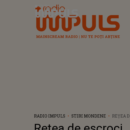
Radio Impuls
RADIO IMPULS
STIRI MONDENE
REȚEA D
DESTRU
Rețea de escroci
SPANIA!