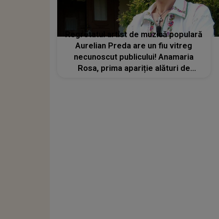
Regretatul artist de muzică populară
Aurelian Preda are un fiu vitreg
necunoscut publicului! Anamaria
Rosa, prima apariție alături de
fratele său