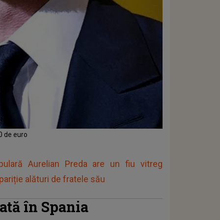
0 de euro
pulară Aurelian Preda are un fiu vitreg
riție alături de fratele său
rată în Spania