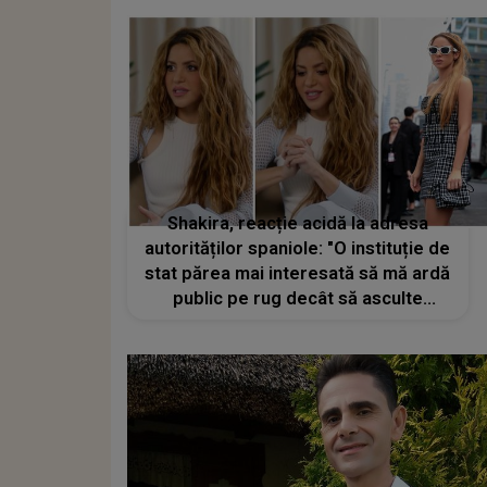
Shakira, reacție acidă la adresa
autorităților spaniole: "O instituție de
stat părea mai interesată să mă ardă
public pe rug decât să asculte
motivele mele"