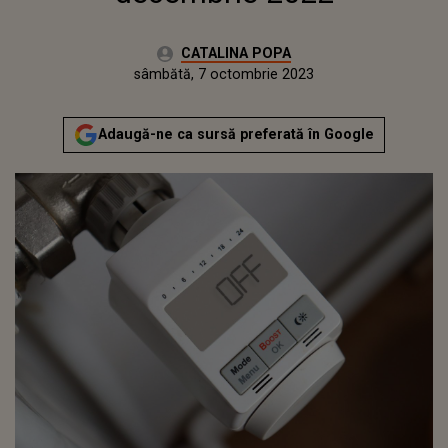
Autor:
CATALINA POPA
Publicat:
vineri, 7 octombrie 2022
Actualizat:
sâmbătă, 7 octombrie 2023
Adaugă-ne ca sursă preferată în Google