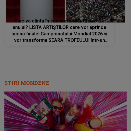
Cine va cânta în cea mai urmărită seară a
anului? LISTA ARTIȘTILOR care vor aprinde
scena finalei Campionatului Mondial 2026 și
vor transforma SEARA TROFEULUI într-un
show de neuitat: "Ceremonia de închidere va
încheia..."
STIRI MONDENE