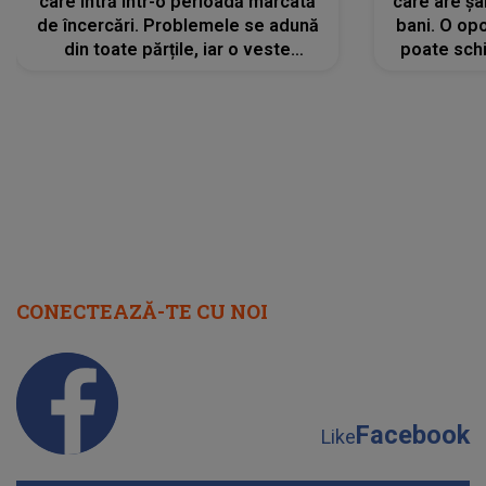
care intră într-o perioadă marcată
care are șa
de încercări. Problemele se adună
bani. O opo
din toate părțile, iar o veste
poate schi
neașteptată îi dă planurile peste
la
cap
CONECTEAZĂ-TE CU NOI
Facebook
Like