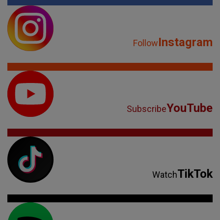
Instagram
Follow
YouTube
Subscribe
TikTok
Watch