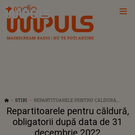
Radio Impuls
STIRI
REPARTITOARELE PENTRU CĂLDURĂ,
OBLIGATORII DUPĂ DATA DE 31 DECEMBRIE
Repartitoarele pentru căldură,
2022
obligatorii după data de 31
decembrie 2022