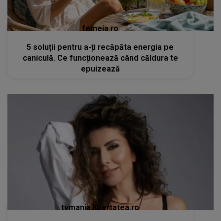
femeia.ro
5 soluții pentru a-ți recăpăta energia pe
caniculă. Ce funcționează când căldura te
epuizează
tvmania.libertatea.ro