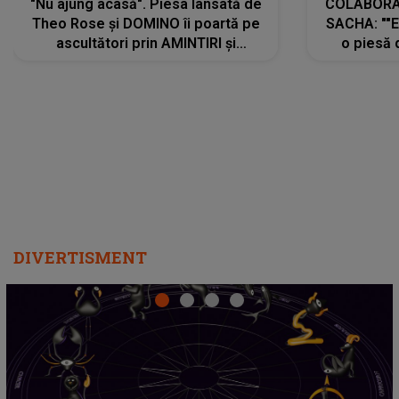
"Nu ajung acasă". Piesa lansată de
COLABORAR
Theo Rose și DOMINO îi poartă pe
SACHA: ""E
ascultători prin AMINTIRI și
o piesă 
REGĂSIRI, iar drumul emoțiilor
imediat pre
trece prin sufletul publicului:
cu mine șt
"Pentru toți cei care au plecat
păstrăm do
departe ca să le fie mai bine"
DIVERTISMENT