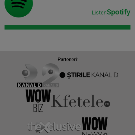
Spotify
Listen
Parteneri: