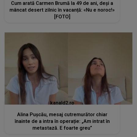
Cum arată Carmen Brumă la 49 de ani, deși a
mâncat desert zilnic în vacanță: «Nu e noroc!»
[FOTO]
kanald2.ro
Alina Pușcău, mesaj cutremurător chiar
înainte de a intra în operație: „Am intrat în
metastază. E foarte greu”