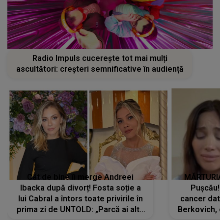
Radio Impuls cucerește tot mai mulți
ascultători: creșteri semnificative în audiență
Cât de bine îi merge Andreei
MĂRTURIA
Ibacka după divorț! Fosta soție a
Pușcău!
lui Cabral a întors toate privirile în
cancer dato
prima zi de UNTOLD: „Parcă ai altă
Berkovich, 