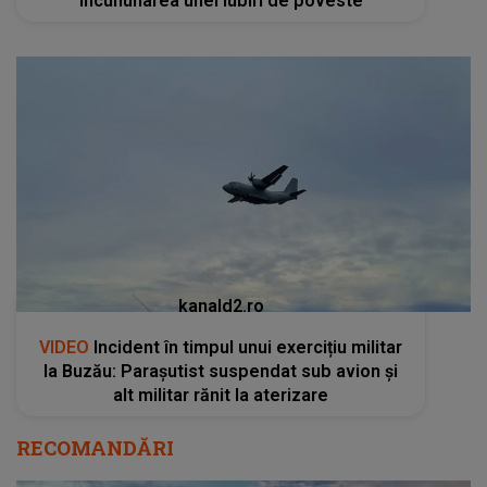
încununarea unei Iubiri de poveste
kanald2.ro
VIDEO
Incident în timpul unui exercițiu militar
la Buzău: Parașutist suspendat sub avion și
alt militar rănit la aterizare
RECOMANDĂRI