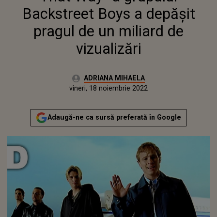
Backstreet Boys a depășit
pragul de un miliard de
vizualizări
Autor:
ADRIANA MIHAELA
Publicat:
joi, 18 noiembrie 2021
Actualizat:
vineri, 18 noiembrie 2022
Adaugă-ne ca sursă preferată în Google