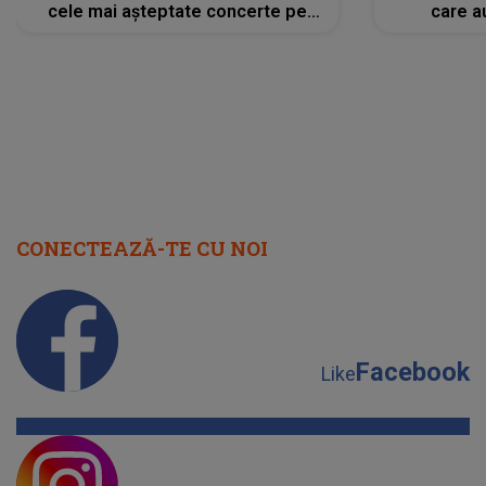
cele mai așteptate concerte pe
care a
scena principală?
perioadă 
CONECTEAZĂ-TE CU NOI
Facebook
Like