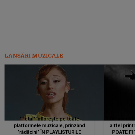
LANSĂRI MUZICALE
"Petal" înflorește pe toate
De această 
platformele muzicale, prinzând
altfel prin
"rădăcini" ÎN PLAYLISTURILE
POATE FI