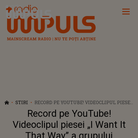
Radio Impuls
STIRI
RECORD PE YOUTUBE! VIDEOCLIPUL PIESEI
„I WANT IT THAT WAY” A GRUPULUI
Record pe YouTube!
BACKSTREET BOYS A DEPĂȘIT PRAGUL DE
UN MILIARD DE VIZUALIZĂRI
Videoclipul piesei „I Want It
That Way” a grupului