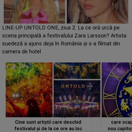
Ce a dezvăluit noua concurentă din "Casa Iubirii" l-a
luat prin surprindere pe Emanuel. CINE ESTE
BĂIATUL VIZAT de Alexandra?! Aflându-se în fața
faptului împlinit, A RECUNOSCUT IMEDIAT: "Am
avut..."
LINE-UP UNTOLD ONE, prima zi.
HOROSCOP 
Cine sunt artiștii care deschid
care scap
festivalul și de la ce ore au loc
nou capitol