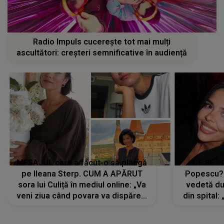
Radio Impuls cucerește tot mai mulți
ascultători: creșteri semnificative în audiență
MESAJUL care a făcut-o să plângă
CE SE Î
pe Ileana Sterp. CUM A APĂRUT
Popescu?
sora lui Culiță în mediul online: „Va
vedetă du
veni ziua când povara va dispărea,
din spital:
iar lacrimile...”