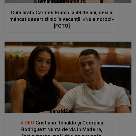
tvmania.libertatea.ro
Cum arată Carmen Brumă la 49 de ani, deși a
mâncat desert zilnic în vacanță: «Nu e noroc!»
[FOTO]
kanald2.ro
VIDEO
Cristiano Ronaldo și Georgina
Rodriguez: Nunta de vis în Madeira,