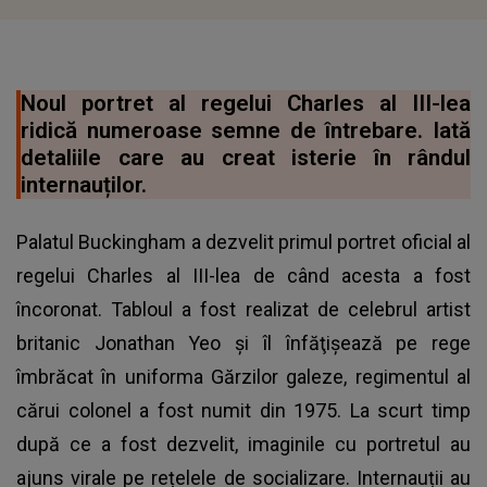
Noul portret al regelui Charles al III-lea
ridică numeroase semne de întrebare. Iată
detaliile care au creat isterie în rândul
internauților.
Palatul Buckingham a dezvelit primul portret oficial al
regelui Charles al III-lea de când acesta a fost
încoronat. Tabloul a fost realizat de celebrul artist
britanic Jonathan Yeo și îl înfăţişează pe rege
îmbrăcat în uniforma Gărzilor galeze, regimentul al
cărui colonel a fost numit din 1975. La scurt timp
după ce a fost dezvelit, imaginile cu portretul au
ajuns virale pe rețelele de socializare. Internauții au