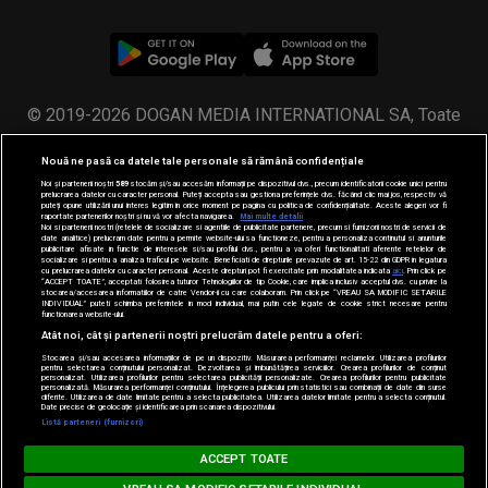
© 2019-2026 DOGAN MEDIA INTERNATIONAL SA, Toate
drepturile rezervate.
Nouă ne pasă ca datele tale personale să rămână confidențiale
Noi și partenerii noștri
589
stocăm și/sau accesăm informații pe dispozitivul dvs., precum identificatorii cookie unici pentru
prelucrarea datelor cu caracter personal. Puteți accepta sau gestiona preferințele dvs. făcând clic mai jos, respectiv vă
puteți opune utilizării unui interes legitim în orice moment pe pagina cu politica de confidențialitate. Aceste alegeri vor fi
raportate partenerilor noștri și nu vă vor afecta navigarea.
Mai multe detalii
Noi si partenerii nostri (retelele de socializare si agentiile de publicitate partenere, precum si furnizorii nostri de servicii de
date analitice) prelucram date pentru a permite website-ului sa functioneze, pentru a personaliza continutul si anunturile
publicitare afisate in functie de interesele si/sau profilul dvs., pentru a va oferi functionalitati aferente retelelor de
socializare si pentru a analiza traficul pe website. Beneficiati de drepturile prevazute de art. 15-22 din GDPR in legatura
cu prelucrarea datelor cu caracter personal. Aceste drepturi pot fi exercitate prin modalitatea indicata
aici
. Prin click pe
“ACCEPT TOATE”, acceptati folosirea tuturor Tehnologiilor de tip Cookie, care implica inclusiv acceptul dvs. cu privire la
stocarea/accesarea informatiilor de catre Vendor-ii cu care colaboram. Prin click pe “VREAU SA MODIFIC SETARILE
INDIVIDUAL” puteti schimba preferintele in mod individual, mai putin cele legate de cookie strict necesare pentru
functionarea website-ului.
Atât noi, cât și partenerii noștri prelucrăm datele pentru a oferi:
Stocarea și/sau accesarea informațiilor de pe un dispozitiv. Măsurarea performanței reclamelor. Utilizarea profilurilor
pentru selectarea conținutului personalizat. Dezvoltarea și îmbunătățirea serviciilor. Crearea profilurilor de conținut
personalizat. Utilizarea profilurilor pentru selectarea publicității personalizate. Crearea profilurilor pentru publicitate
personalizată. Măsurarea performanței conținutului. Înțelegerea publicului prin statistici sau combinații de date din surse
diferite. Utilizarea de date limitate pentru a selecta publicitatea. Utilizarea datelor limitate pentru a selecta conținutul.
Date precise de geolocație și identificarea prin scanarea dispozitivului.
Loading...
Listă parteneri (furnizori)
PARTY ZONE
ACCEPT TOATE
NA - Poveste Fara Sfarsit
B.U.G. MAFIA & CATALINA - Poveste Fara Sfar