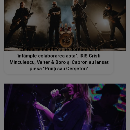
"De foarte mult timp ne doream să se
întâmple colaborarea asta". IRIS Cristi
Minculescu, Valter & Boro și Cabron au lansat
piesa "Prinți sau Cerșetori"