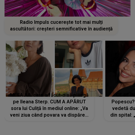
Radio Impuls cucerește tot mai mulți
ascultători: creșteri semnificative în audiență
MESAJUL care a făcut-o să plângă
CE SE Î
pe Ileana Sterp. CUM A APĂRUT
Popescu?
sora lui Culiță în mediul online: „Va
vedetă du
veni ziua când povara va dispărea,
din spital:
iar lacrimile...”