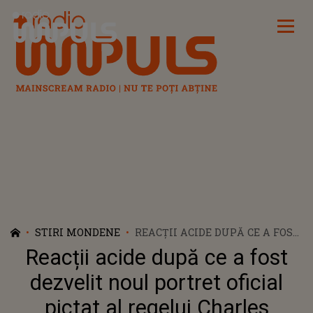
Radio Impuls
STIRI MONDENE
REACȚII ACIDE DUPĂ CE A FOST
DEZVELIT NOUL PORTRET
Reacții acide după ce a fost
OFICIAL PICTAT AL REGELUI
CHARLES
dezvelit noul portret oficial
pictat al regelui Charles