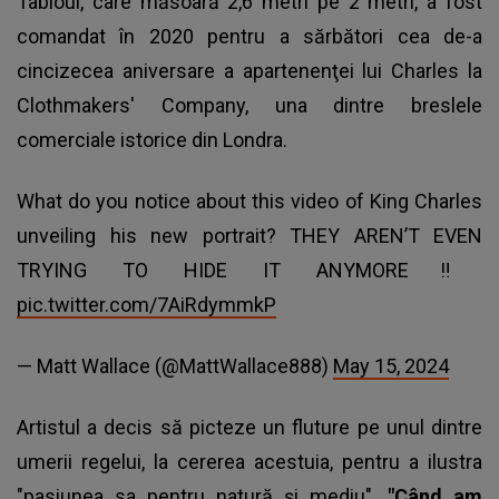
Tabloul, care măsoară 2,6 metri pe 2 metri, a fost
comandat în 2020 pentru a sărbători cea de-a
cincizecea aniversare a apartenenţei lui Charles la
Clothmakers' Company, una dintre breslele
comerciale istorice din Londra.
What do you notice about this video of King Charles
unveiling his new portrait? THEY AREN’T EVEN
TRYING TO HIDE IT ANYMORE‼️
pic.twitter.com/7AiRdymmkP
— Matt Wallace (@MattWallace888)
May 15, 2024
Artistul a decis să picteze un fluture pe unul dintre
umerii regelui, la cererea acestuia, pentru a ilustra
"pasiunea sa pentru natură şi mediu".
"Când am