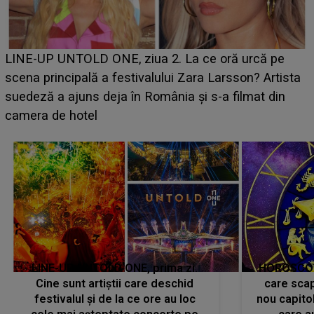
Ce a dezvăluit noua concurentă din "Casa Iubirii" l-a
luat prin surprindere pe Emanuel. CINE ESTE
BĂIATUL VIZAT de Alexandra?! Aflându-se în fața
faptului împlinit, A RECUNOSCUT IMEDIAT: "Am
avut..."
LINE-UP UNTOLD ONE, prima zi.
HOROSCOP 
Cine sunt artiștii care deschid
care scap
festivalul și de la ce ore au loc
nou capitol