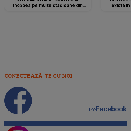
încăpea pe multe stadioane din
exista în
lume”. Evenimentul începe joi, 6
august 2026
CONECTEAZĂ-TE CU NOI
Facebook
Like