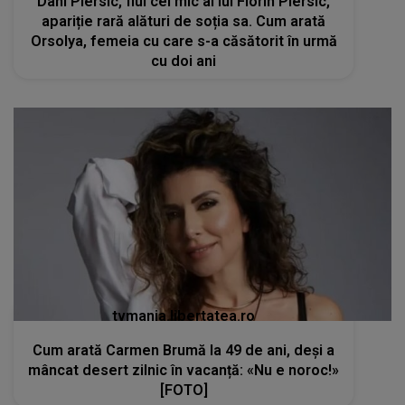
Dani Piersic, fiul cel mic al lui Florin Piersic,
apariție rară alături de soția sa. Cum arată
Orsolya, femeia cu care s-a căsătorit în urmă
cu doi ani
tvmania.libertatea.ro
Cum arată Carmen Brumă la 49 de ani, deși a
mâncat desert zilnic în vacanță: «Nu e noroc!»
[FOTO]