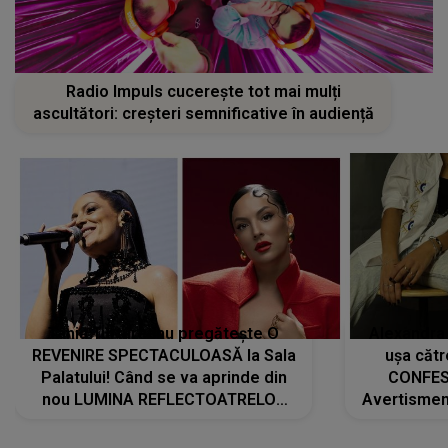
Radio Impuls cucerește tot mai mulți
ascultători: creșteri semnificative în audiență
Tania Turtureanu pregătește O
Alexandra
REVENIRE SPECTACULOASĂ la Sala
ușa cătr
Palatului! Când se va aprinde din
CONFES
nou LUMINA REFLECTOATRELOR
Avertismentu
pentru artistă: " Vor fi multe
rămas ÎNT
cântece noi, în premieră. Cântece
au format-