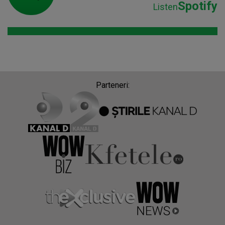
Spotify
Listen
Parteneri: