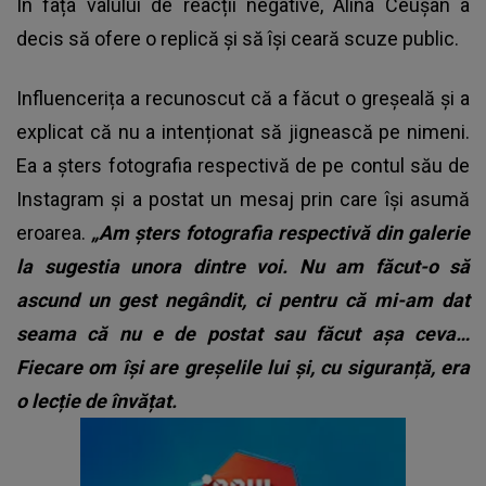
În fața valului de reacții negative, Alina Ceușan a
decis să ofere o replică și să își ceară scuze public.
Influencerița a recunoscut că a făcut o greșeală și a
explicat că nu a intenționat să jignească pe nimeni.
Ea a șters fotografia respectivă de pe contul său de
Instagram și a postat un mesaj prin care își asumă
eroarea.
„Am șters fotografia respectivă din galerie
la sugestia unora dintre voi. Nu am făcut-o să
ascund un gest negândit, ci pentru că mi-am dat
seama că nu e de postat sau făcut așa ceva…
Fiecare om își are greșelile lui și, cu siguranță, era
o lecție de învățat.