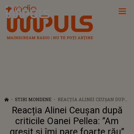
Radio Impuls
STIRI MONDENE
REACȚIA ALINEI CEUȘAN DUPĂ
CRITICILE OANEI PELLEA: ”AM
Reacția Alinei Ceușan după
GREȘIT ȘI ÎMI PARE FOARTE
RĂU”
criticile Oanei Pellea: ”Am
greșit și îmi pare foarte rău”