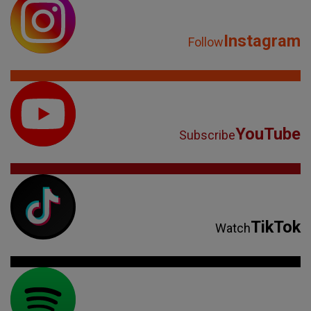
Instagram
Follow
YouTube
Subscribe
TikTok
Watch