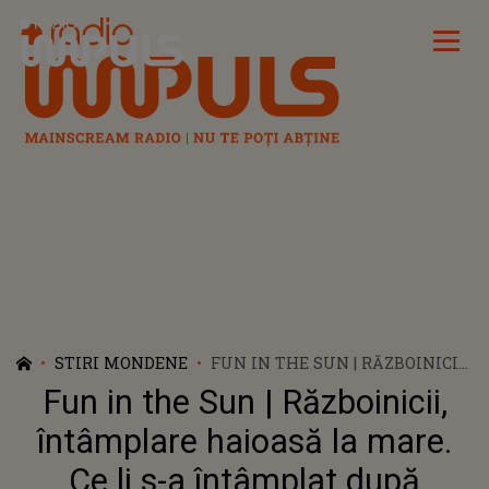
Radio Impuls
STIRI MONDENE
FUN IN THE SUN | RĂZBOINICII,
ÎNTÂMPLARE HAIOASĂ LA
Fun in the Sun | Războinicii,
MARE. CE LI S-A ÎNTÂMPLAT
DUPĂ TRASEUL CU TURIȘTII
întâmplare haioasă la mare.
DIN CONSTANȚA?! MUSTY A
Ce li s-a întâmplat după
DAT TOT DIN CASĂ