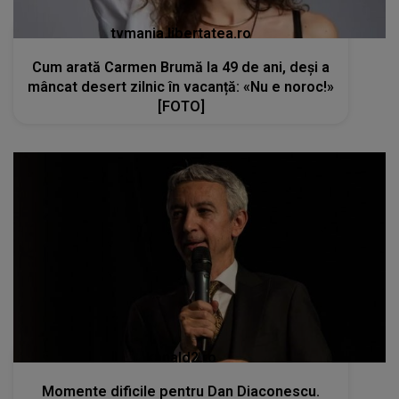
tvmania.libertatea.ro
Cum arată Carmen Brumă la 49 de ani, deși a
mâncat desert zilnic în vacanță: «Nu e noroc!»
[FOTO]
kanald2.ro
Momente dificile pentru Dan Diaconescu.