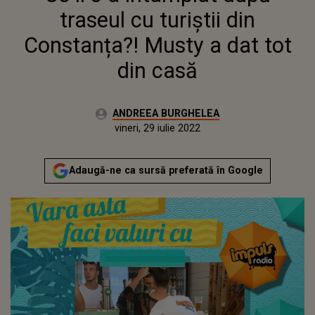
traseul cu turiștii din
Constanța?! Musty a dat tot
din casă
Autor:
ANDREEA BURGHELEA
Publicat:
miercuri, 28 iulie 2021
Actualizat:
vineri, 29 iulie 2022
Adaugă-ne ca sursă preferată în Google