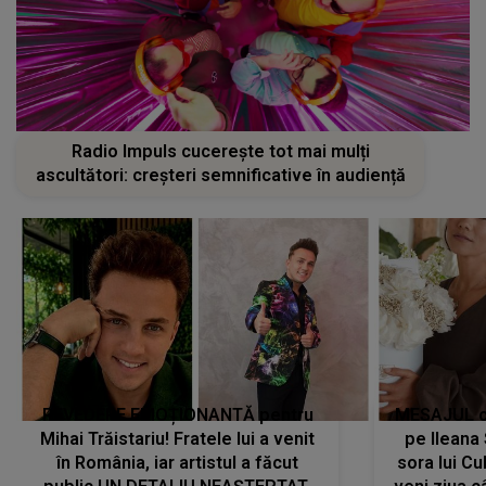
Radio Impuls cucerește tot mai mulți
ascultători: creșteri semnificative în audiență
REVEDERE EMOȚIONANTĂ pentru
MESAJUL ca
Mihai Trăistariu! Fratele lui a venit
pe Ilean
în România, iar artistul a făcut
sora lui Cu