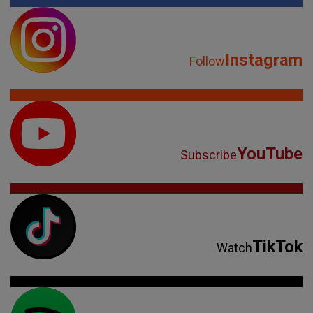
Instagram
Follow
YouTube
Subscribe
TikTok
Watch