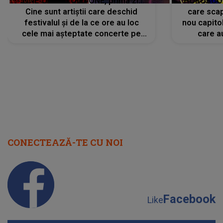
LINE-UP UNTOLD ONE, prima zi.
HOROSCOP 
Cine sunt artiștii care deschid
care scap
festivalul și de la ce ore au loc
nou capitol
cele mai așteptate concerte pe
care a
scena principală?
perioadă 
CONECTEAZĂ-TE CU NOI
Facebook
Like