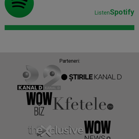
Spotify
Listen
Parteneri: