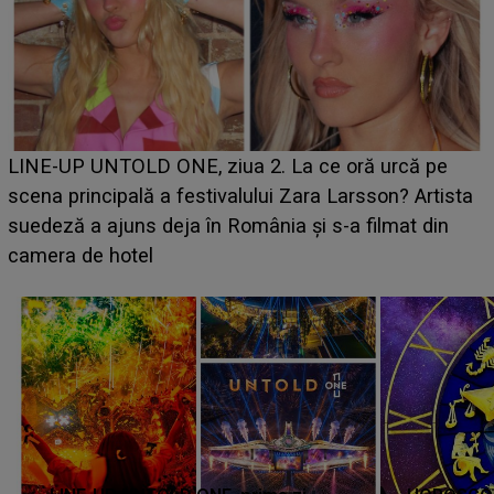
Ce a dezvăluit noua concurentă din "Casa Iubirii" l-a
luat prin surprindere pe Emanuel. CINE ESTE
BĂIATUL VIZAT de Alexandra?! Aflându-se în fața
faptului împlinit, A RECUNOSCUT IMEDIAT: "Am
avut..."