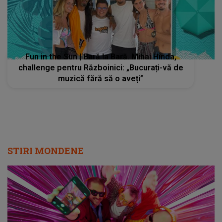
Fun in the Sun | Bară la Bară. Mihai Hînda,
challenge pentru Războinici: „Bucurați-vă de
muzică fără să o aveți”
STIRI MONDENE