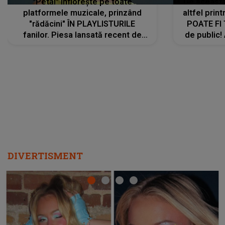
"Petal" înflorește pe toate
De această 
platformele muzicale, prinzând
altfel prin
"rădăcini" ÎN PLAYLISTURILE
POATE FI
fanilor. Piesa lansată recent de
de public!
Ariana Grande îi face pe
a lansat V
ascultători SĂ O ASCULTE PE
REPEAT
DIVERTISMENT