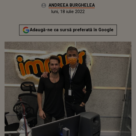
Autor:
ANDREEA BURGHELEA
Publicat:
vineri, 8 ianuarie 2021
Actualizat:
luni, 18 iulie 2022
Adaugă-ne ca sursă preferată în Google