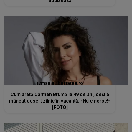
epuizează
tvmania.libertatea.ro
Cum arată Carmen Brumă la 49 de ani, deși a
mâncat desert zilnic în vacanță: «Nu e noroc!»
[FOTO]