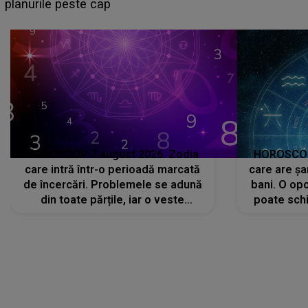
sa: "I-am spus și ei în față, eu nu te iubesc pentru
că..."
HOROSCOP 7 august 2026. Zodia
HOROSCOP 
care intră într-o perioadă marcată
care are șa
de încercări. Problemele se adună
bani. O opo
din toate părțile, iar o veste
poate schi
neașteptată îi dă planurile peste
la
cap