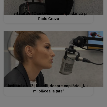
Invitatul de 12 cu Ovidiu Lipan Țăndărică și
Radu Groza
Invitatul de 12 | Minelli, despre copilărie: „Nu-
mi plăcea la țară”