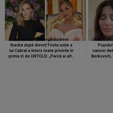
Cât de bine îi merge Andreei
MĂRTURIA
Ibacka după divorț! Fosta soție a
Pușcău!
lui Cabral a întors toate privirile în
cancer dato
prima zi de UNTOLD: „Parcă ai altă
Berkovich, 
strălucire, emani putere,
accident ru
încredere, siguranță...”
Dacă nu 