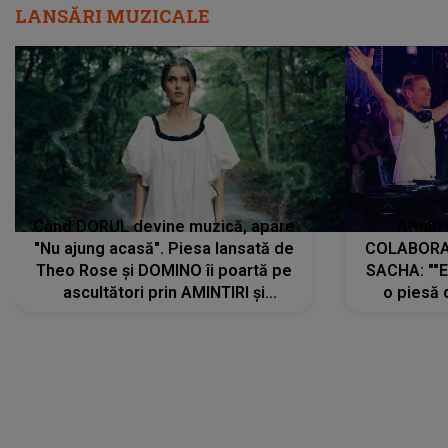
LANSĂRI MUZICALE
Când DORUL devine muzică, apare
Armin 
"Nu ajung acasă". Piesa lansată de
COLABORAR
Theo Rose și DOMINO îi poartă pe
SACHA: ""E
ascultători prin AMINTIRI și
o piesă 
REGĂSIRI, iar drumul emoțiilor
imediat pre
trece prin sufletul publicului:
cu mine șt
"Pentru toți cei care au plecat
păstrăm do
departe ca să le fie mai bine"