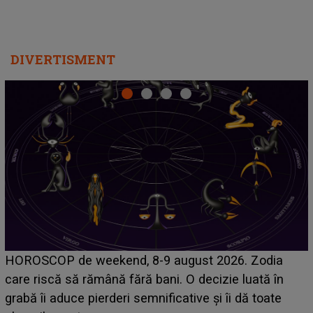
DIVERTISMENT
Emanuel a ținut ACEST DETALIU ASCUNS până
acum! În fața Alexandrei, concurentul din Casa Iubirii
face o MĂRTURISIRE NEAȘTEPTATĂ despre mama