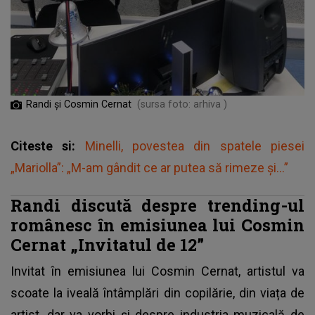
Randi şi Cosmin Cernat
(sursa foto: arhiva )
Citeste si:
Minelli, povestea din spatele piesei
„Mariolla”: „M-am gândit ce ar putea să rimeze și...”
Randi discută despre trending-ul
românesc în emisiunea lui Cosmin
Cernat „Invitatul de 12”
Invitat în emisiunea lui Cosmin Cernat, artistul va
scoate la iveală întâmplări din copilărie, din viața de
artist, dar va vorbi și despre industria muzicală de