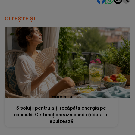
CITEȘTE ȘI
femeia.ro
5 soluții pentru a-ți recăpăta energia pe
caniculă. Ce funcționează când căldura te
epuizează