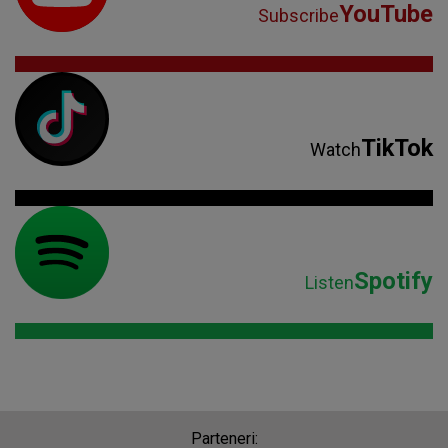
YouTube
Subscribe
TikTok
Watch
Spotify
Listen
Parteneri: