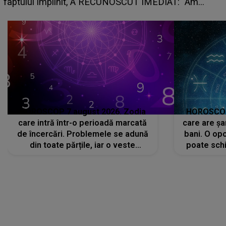
faptului împlinit, A RECUNOSCUT IMEDIAT: "Am
avut..."
HOROSCOP 7 august 2026. Zodia
HOROSCOP 
care intră într-o perioadă marcată
care are șa
de încercări. Problemele se adună
bani. O opo
din toate părțile, iar o veste
poate schi
neașteptată îi dă planurile peste
la
cap