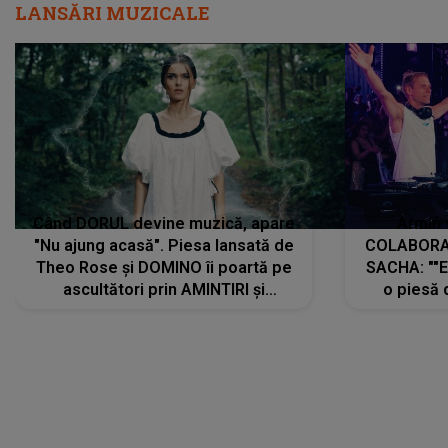
LANSĂRI MUZICALE
Când DORUL devine muzică, apare
Armin 
"Nu ajung acasă". Piesa lansată de
COLABORAR
Theo Rose și DOMINO îi poartă pe
SACHA: ""E
ascultători prin AMINTIRI și
o piesă 
REGĂSIRI, iar drumul emoțiilor
imediat pre
trece prin sufletul publicului:
cu mine șt
"Pentru toți cei care au plecat
păstrăm do
departe ca să le fie mai bine"