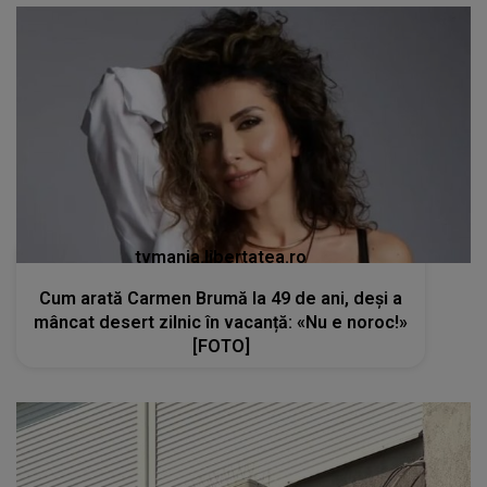
tvmania.libertatea.ro
Cum arată Carmen Brumă la 49 de ani, deși a
mâncat desert zilnic în vacanță: «Nu e noroc!»
[FOTO]