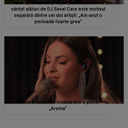
Raluka, dezvăluiri despre perioada când a
cântat alături de DJ Sava! Care este motivul
separării dintre cei doi artiști: „Am avut o
perioadă foarte grea”
Raluka a lansat o versiune live a piesei
„Aroma”