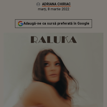
Autor:
ADRIANA CHIRIAC
Publicat:
marți, 8 martie 2022
Actualizat:
marți, 8 martie 2022
Adaugă-ne ca sursă preferată în Google