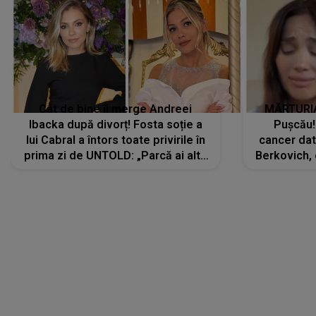
Cât de bine îi merge Andreei
MĂRTURIA
Ibacka după divorț! Fosta soție a
Pușcău!
lui Cabral a întors toate privirile în
cancer dato
prima zi de UNTOLD: „Parcă ai altă
Berkovich, 
strălucire, emani putere,
accident ru
încredere, siguranță...”
Dacă nu 