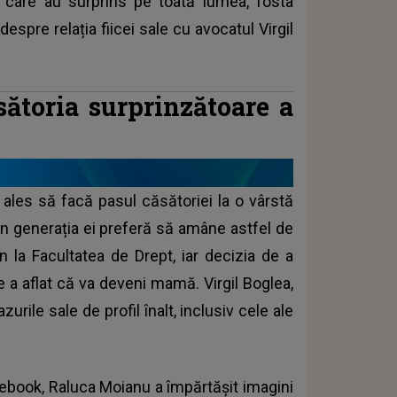
e care au surprins pe toată lumea, fosta
espre relația fiicei sale cu avocatul Virgil
ătoria surprinzătoare a
a ales să facă pasul căsătoriei la o vârstă
din generația ei preferă să amâne astfel de
 la Facultatea de Drept, iar decizia de a
e a aflat că va deveni mamă. Virgil Boglea,
rile sale de profil înalt, inclusiv cele ale
ebook, Raluca Moianu a împărtășit imagini