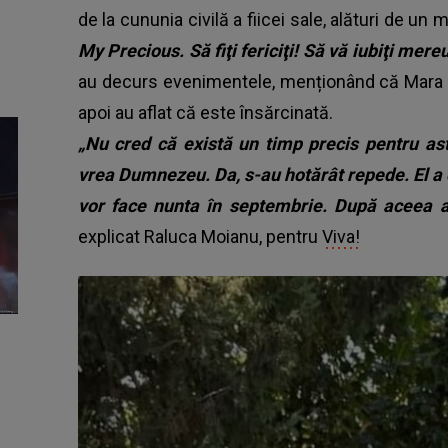
de la cununia civilă a fiicei sale, alături de u
My Precious. Să fiţi fericiţi! Să vă iubiţi mere
au decurs evenimentele, menționând că Mara a f
apoi au aflat că este însărcinată.
„Nu cred că există un timp precis pentru ast
vrea Dumnezeu. Da, s-au hotărât repede. El a c
vor face nunta în septembrie. După aceea au 
explicat Raluca Moianu, pentru
Viva!