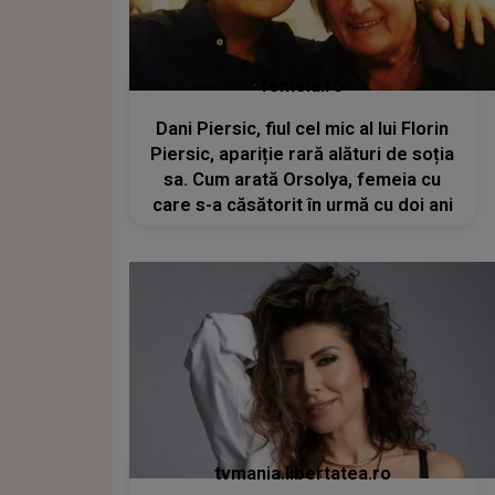
femeia.ro
Dani Piersic, fiul cel mic al lui Florin
Piersic, apariție rară alături de soția
sa. Cum arată Orsolya, femeia cu
care s-a căsătorit în urmă cu doi ani
tvmania.libertatea.ro