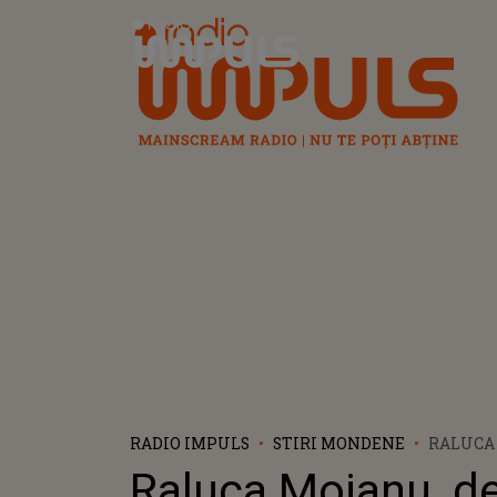
Radio Impuls
RADIO IMPULS
STIRI MONDENE
RALUCA
DESPRE
Raluca Moianu, d
SURPRI