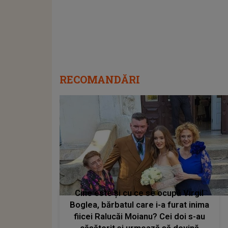
RECOMANDĂRI
Cine este și cu ce se ocupă Virgil
Boglea, bărbatul care i-a furat inima
fiicei Ralucăi Moianu? Cei doi s-au