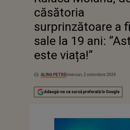
FIICEI S
căsătoria
”ASTA ES
surprinzătoare a fi
sale la 19 ani: ”As
este viața!”
Publicat:
Autor:
miercuri, 2 octombrie 2024
Actualizat:
ALINA PETRE
miercuri, 2 octombrie 2024
Adaugă-ne ca sursă preferată în Google