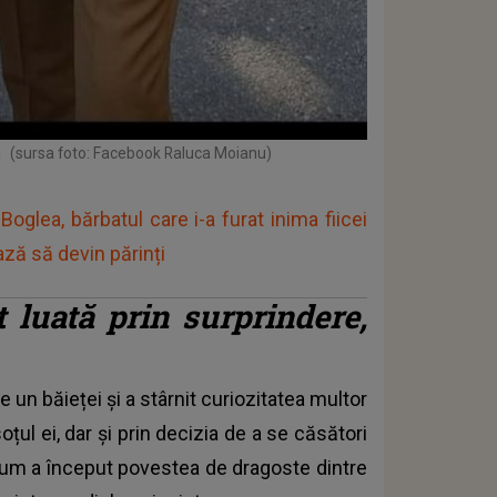
i
(sursa foto: Facebook Raluca Moianu)
oglea, bărbatul care i-a furat inima fiicei
ză să devin părinți
t luată prin surprindere,
n băieței și a stârnit curiozitatea multor
țul ei, dar și prin decizia de a se căsători
cum a început povestea de dragoste dintre