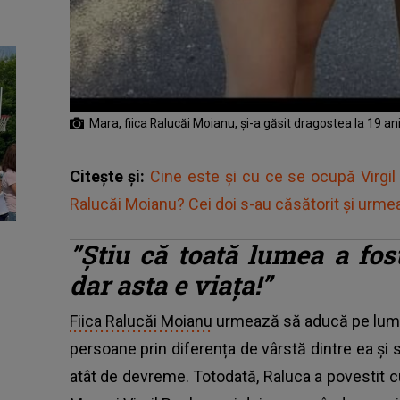
Mara, fiica Ralucăi Moianu, și-a găsit dragostea la 19 an
Citește și:
Cine este și cu ce se ocupă Virgil B
Ralucăi Moianu? Cei doi s-au căsătorit și urmea
”Știu că toată lumea a fos
dar asta e viața!”
Fiica Ralucăi Moianu
urmează să aducă pe lume u
persoane prin diferența de vârstă dintre ea și so
atât de devreme. Totodată, Raluca a povestit 