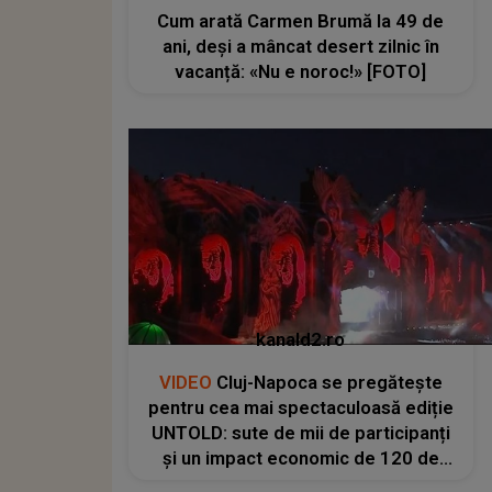
Cum arată Carmen Brumă la 49 de
ani, deși a mâncat desert zilnic în
vacanță: «Nu e noroc!» [FOTO]
kanald2.ro
VIDEO
Cluj-Napoca se pregătește
pentru cea mai spectaculoasă ediție
UNTOLD: sute de mii de participanți
și un impact economic de 120 de
milioane de euro