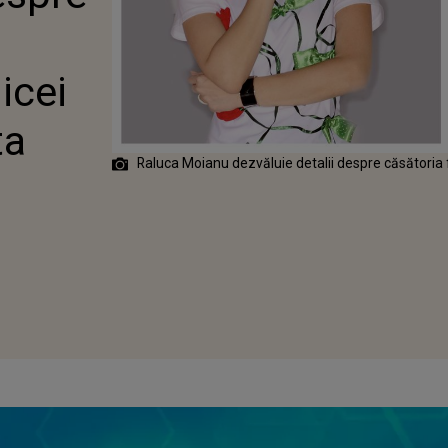
ALE LA 19 ANI:
TE VIAȚA!”
icei
ta
Raluca Moianu dezvăluie detalii despre căsătoria f