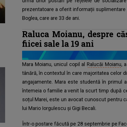
urma unor postări pe rețelele de socializar
prezentatoare a oferit informații suplimentare d
Boglea, care are 33 de ani.
Raluca Moianu, despre căs
fiicei sale la 19 ani
Mara Moianu, unicul copil al
Ralucăi Moianu
, 
tânără, în contextul în care majoritatea celor 
angajamente. Mara este studentă în primul an
întemeia o familie a venit la scurt timp după c
soțul Marei, este un avocat cunoscut pentru cazu
lui Mario Iorgulescu și Gigi Becali.
Într-o postare făcută pe 28 septembrie pe Fac