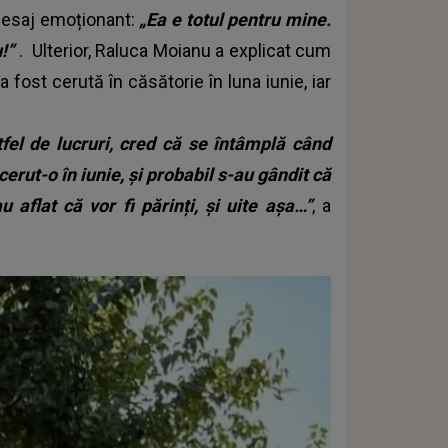
n mesaj emoționant:
„Ea e totul pentru mine.
u!”
. Ulterior, Raluca Moianu a explicat cum
ost cerută în căsătorie în luna iunie, iar
fel de lucruri, cred că se întâmplă când
erut-o în iunie, și probabil s-au gândit că
aflat că vor fi părinți, și uite așa…”
, a