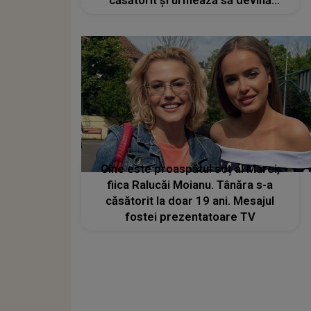
căsătorit și urmează să devină
părinți
Cine este proaspătul soț al Marei,
fiica Ralucăi Moianu. Tânăra s-a
căsătorit la doar 19 ani. Mesajul
fostei prezentatoare TV