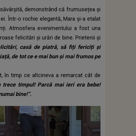
desăvârșită, demonstrând că frumusețea și
. Într-o rochie elegantă, Mara și-a etalat
enți. Atmosfera evenimentului a fost una
se felicitări și urări de bine. Prietenii și
licitări, casă de piatră, să fiți fericiți și
 viață, de tot ce e mai bun și mai frumos pe
at, în timp ce altcineva a remarcat cât de
 trece timpul! Parcă mai ieri era bebe!
 numai bine!”.