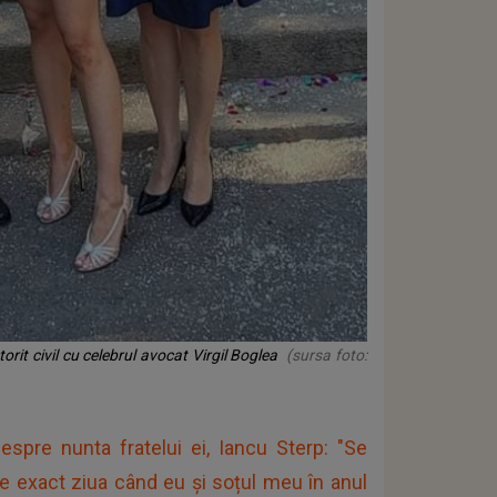
orit civil cu celebrul avocat Virgil Boglea
(sursa foto:
despre nunta fratelui ei, Iancu Sterp: "Se
te exact ziua când eu și soțul meu în anul