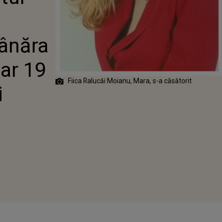
 TÂNĂRA S-A
IT LA DOAR 19
SAJUL FOSTEI
TATOARE TV
Tânăra
oar 19
Fiica Ralucăi Moianu, Mara, s-a căsătorit
i