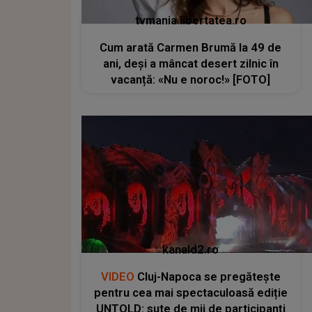
tvmania.libertatea.ro
Cum arată Carmen Brumă la 49 de
ani, deși a mâncat desert zilnic în
vacanță: «Nu e noroc!» [FOTO]
kanald2.ro
VIDEO
Cluj-Napoca se pregătește
pentru cea mai spectaculoasă ediție
UNTOLD: sute de mii de participanți