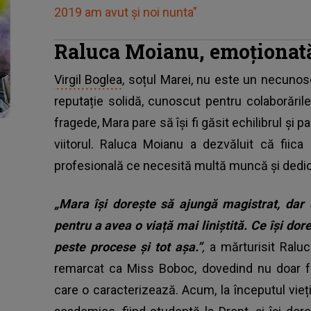
2019 am avut și noi nunta"
Raluca Moianu, emoționată 
Virgil Boglea
, soțul Marei, nu este un necunosc
reputație solidă, cunoscut pentru colaborăril
fragede, Mara pare să își fi găsit echilibrul și 
viitorul. Raluca Moianu a dezvăluit că fiic
profesională ce necesită multă muncă și dedic
„Mara își dorește să ajungă magistrat, dar
pentru a avea o viață mai liniștită. Ce își do
peste procese și tot așa.”
,
a mărturisit Ralu
remarcat ca Miss Boboc, dovedind nu doar fr
care o caracterizează. Acum, la începutul vieții