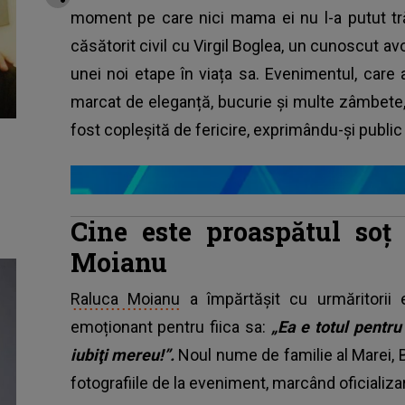
moment pe care nici mama ei nu l-a putut tră
căsătorit civil cu Virgil Boglea, un cunoscut av
unei noi etape în viața sa. Evenimentul, care
marcat de eleganță, bucurie și multe zâmbete,
fost copleșită de fericire, exprimându-și public 
Cine este proaspătul soț 
Moianu
Raluca Moianu
a împărtășit cu urmăritorii
emoționant pentru fiica sa:
„Ea e totul pentru
iubiţi mereu!”.
Noul nume de familie al Marei, B
fotografiile de la eveniment, marcând oficializar