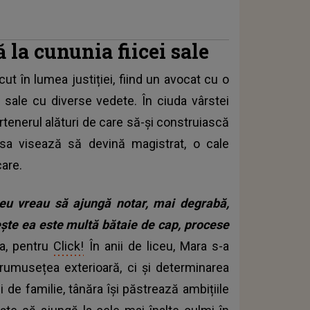
la cununia fiicei sale
ut în lumea justiției, fiind un avocat cu o
e sale cu diverse vedete. În ciuda vârstei
partenerul alături de care să-și construiască
a sa visează să devină magistrat, o cale
are.
 eu vreau să ajungă notar, mai degrabă,
rește ea este multă bătaie de cap, procese
ca, pentru
Click!
În anii de liceu, Mara s-a
umusețea exterioară, ci și determinarea
 de familie, tânăra își păstrează ambițiile