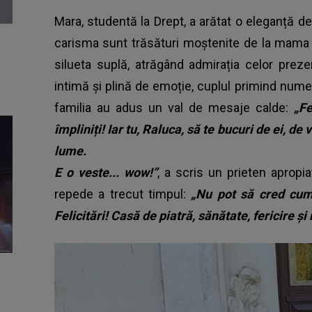
Mara, studentă la Drept, a arătat o eleganță 
carisma sunt trăsături moștenite de la mama ei
silueta suplă, atrăgând admirația celor prez
intimă și plină de emoție, cuplul primind numeroa
familia au adus un val de mesaje calde:
„Fe
împliniți! Iar tu, Raluca, să te bucuri de ei, de
lume.
E o veste... wow!”
, a scris un prieten apropi
repede a trecut timpul:
„Nu pot să cred cum
Felicitări! Casă de piatră, sănătate, fericire și