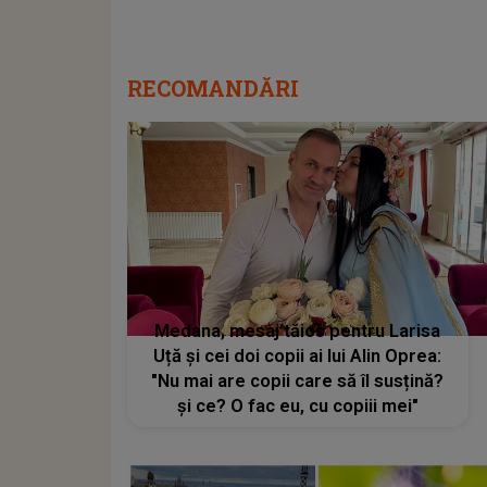
RECOMANDĂRI
Medana, mesaj tăios pentru Larisa
Uță și cei doi copii ai lui Alin Oprea:
"Nu mai are copii care să îl susțină?
și ce? O fac eu, cu copiii mei"