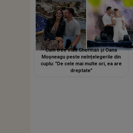
Cum trec Vlad Gherman și Oana
Moșneagu peste neînțelegerile din
cuplu: "De cele mai multe ori, ea are
dreptate"