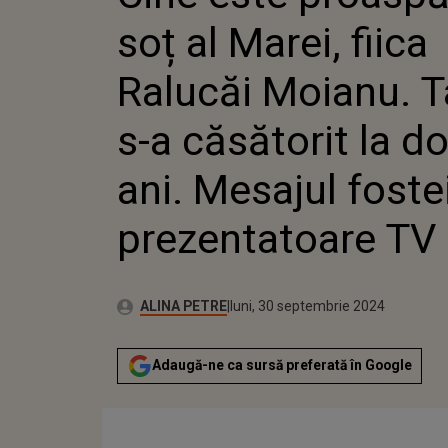
MOIANU.
soț al Marei, fiica
CĂSĂTOR
ANI. ME
PREZEN
Ralucăi Moianu. 
s-a căsătorit la d
ani. Mesajul foste
prezentatoare TV
Publicat:
Autor:
luni, 30 septembrie 2024
Actualizat:
ALINA PETRE
luni, 30 septembrie 2024
Adaugă-ne ca sursă preferată în Google