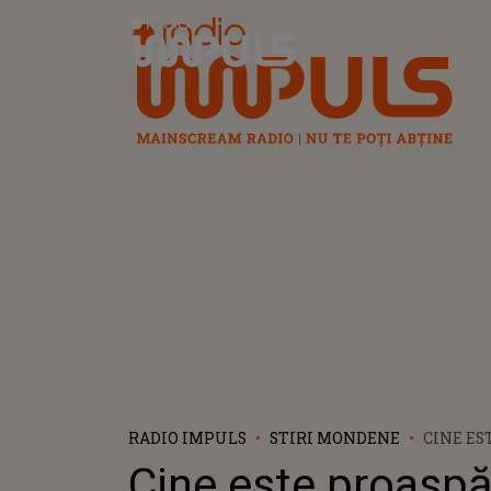
Radio Impuls
RADIO IMPULS
STIRI MONDENE
CINE ES
PROASP
Cine este proaspă
MAREI, 