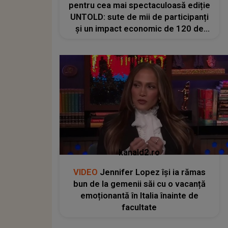
pentru cea mai spectaculoasă ediție
UNTOLD: sute de mii de participanți
și un impact economic de 120 de
milioane de euro
kanald2.ro
VIDEO
Jennifer Lopez își ia rămas
bun de la gemenii săi cu o vacanță
emoționantă în Italia înainte de
facultate