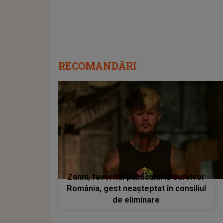
RECOMANDĂRI
Zanni, favoritul publicului la Survivor
România, gest neașteptat în consiliul
de eliminare