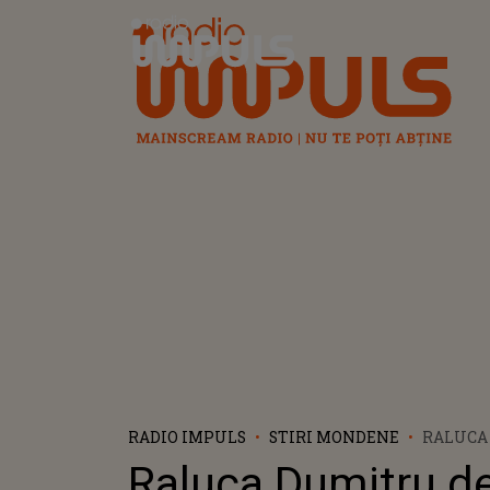
Radio Impuls
RADIO IMPULS
STIRI MONDENE
RALUCA
SURVIVO
Raluca Dumitru de
DUPĂ CE