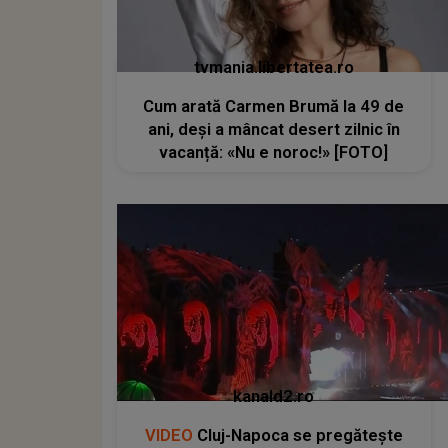
tvmania.libertatea.ro
Cum arată Carmen Brumă la 49 de
ani, deși a mâncat desert zilnic în
vacanță: «Nu e noroc!» [FOTO]
kanald2.ro
VIDEO
Cluj-Napoca se pregătește