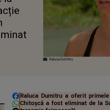
ELIMINAT
acție
n
iminat
Raluca Dumitru
DISTRIBUIE ARTICOLUL
Raluca Dumitru a oferit primele
Chitoșcă a fost eliminat de la S