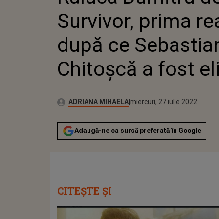
A FOST 
Survivor, prima re
după ce Sebastia
Chitoșcă a fost el
Publicat:
Autor:
luni, 28 iunie 2021
Actualizat:
ADRIANA MIHAELA
miercuri, 27 iulie 2022
Adaugă-ne ca sursă preferată în Google
CITEȘTE ȘI