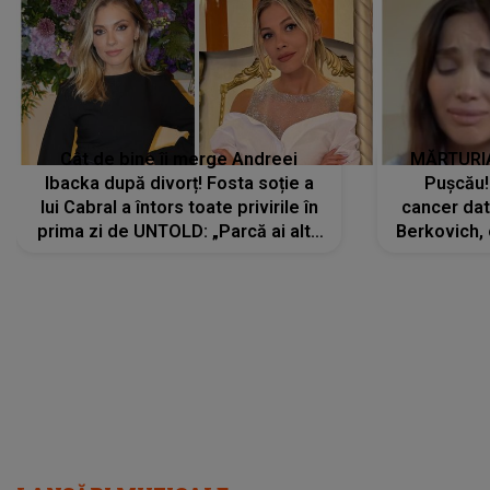
Cât de bine îi merge Andreei
MĂRTURIA
Ibacka după divorț! Fosta soție a
Pușcău!
lui Cabral a întors toate privirile în
cancer dato
prima zi de UNTOLD: „Parcă ai altă
Berkovich, 
strălucire, emani putere,
accident ru
încredere, siguranță...”
Dacă nu 