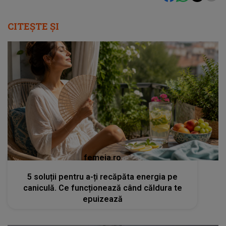
CITEȘTE ȘI
femeia.ro
5 soluții pentru a-ți recăpăta energia pe
caniculă. Ce funcționează când căldura te
epuizează