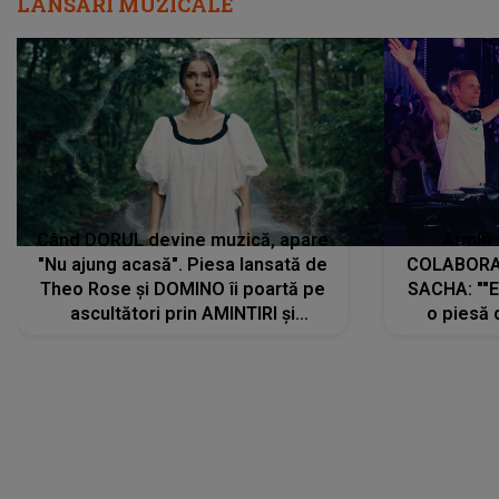
LANSĂRI MUZICALE
Când DORUL devine muzică, apare
Armin 
"Nu ajung acasă". Piesa lansată de
COLABORAR
Theo Rose și DOMINO îi poartă pe
SACHA: ""E
ascultători prin AMINTIRI și
o piesă 
REGĂSIRI, iar drumul emoțiilor
imediat pre
trece prin sufletul publicului:
cu mine șt
"Pentru toți cei care au plecat
păstrăm do
departe ca să le fie mai bine"