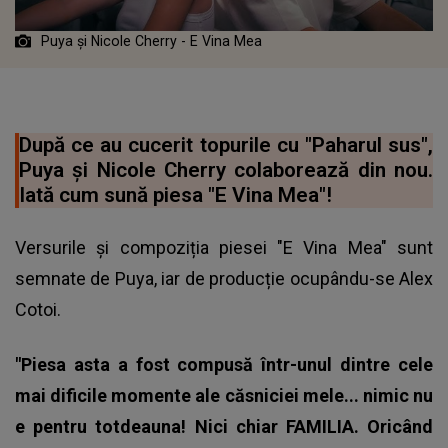
Puya și ‪Nicole Cherry‬ - E Vina Mea
După ce au cucerit topurile cu "Paharul sus",
Puya și ‪Nicole Cherry colaborează din nou.
Iată cum sună piesa "E Vina Mea"!
Versurile și compoziția piesei "E Vina Mea" sunt
semnate de
Puya
, iar de producție ocupându-se Alex
Cotoi.
"Piesa asta a fost compusă într-unul dintre cele
mai dificile momente ale căsniciei mele... nimic nu
e pentru totdeauna! Nici chiar FAMILIA. Oricând