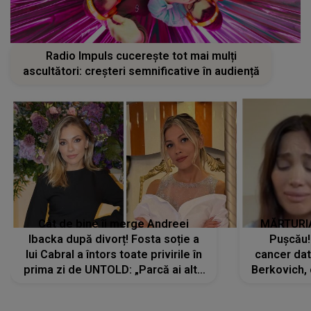
Radio Impuls cucerește tot mai mulți
ascultători: creșteri semnificative în audiență
Cât de bine îi merge Andreei
MĂRTURIA
Ibacka după divorț! Fosta soție a
Pușcău!
lui Cabral a întors toate privirile în
cancer dato
prima zi de UNTOLD: „Parcă ai altă
Berkovich, 
strălucire, emani putere,
accident ru
încredere, siguranță...”
Dacă nu 