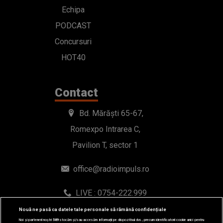
Echipa
PODCAST
Concursuri
HOT40
Contact
Bd. Mărăști 65-67,
Romexpo Intrarea C,
Pavilion T, sector 1
office@radioimpuls.ro
LIVE : 0754-222.999
WhatsApp: 0754-222.999
Nouă ne pasă ca datele tale personale să rămână confidențiale
Noi și partenerii noștri
589
stocăm și/sau accesăm informații pe dispozitivul dvs., precum identificatorii cookie unici pentru