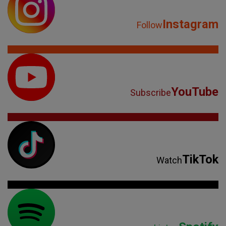
Instagram
Follow
YouTube
Subscribe
TikTok
Watch