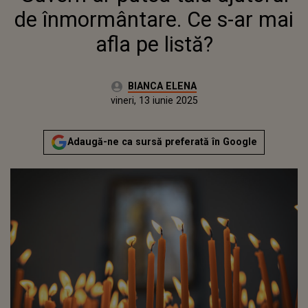
de înmormântare. Ce s-ar mai
afla pe listă?
Autor:
BIANCA ELENA
Publicat:
vineri, 13 iunie 2025
Actualizat:
vineri, 13 iunie 2025
Adaugă-ne ca sursă preferată în Google