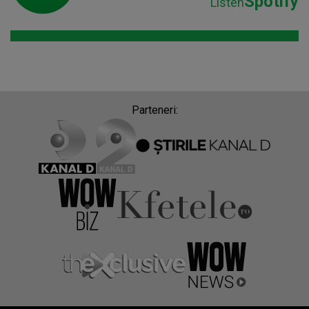
Spotify
Listen
Parteneri: