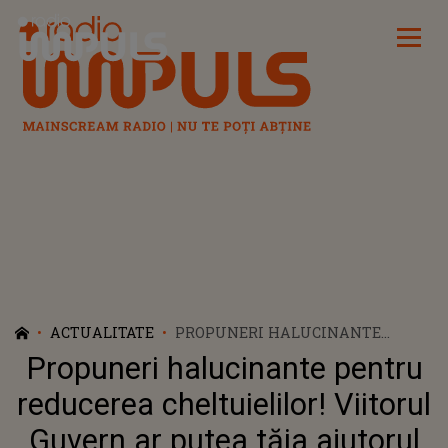
Radio Impuls
ACTUALITATE
PROPUNERI HALUCINANTE
PENTRU REDUCEREA
Propuneri halucinante pentru
CHELTUIELILOR! VIITORUL
GUVERN AR PUTEA TĂIA
reducerea cheltuielilor! Viitorul
AJUTORUL DE ÎNMORMÂNTARE.
Guvern ar putea tăia ajutorul
CE S-AR MAI AFLA PE LISTĂ?