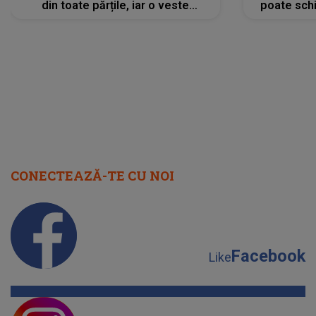
din toate părțile, iar o veste
poate schi
neașteptată îi dă planurile peste
la
cap
CONECTEAZĂ-TE CU NOI
Facebook
Like