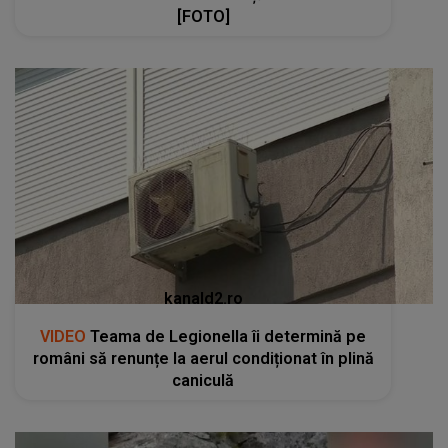
[FOTO]
kanald2.ro
VIDEO
Teama de Legionella îi determină pe
români să renunțe la aerul condiționat în plină
caniculă