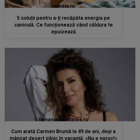
femeia.ro
5 soluții pentru a-ți recăpăta energia pe
caniculă. Ce funcționează când căldura te
epuizează
tvmania.libertatea.ro
Cum arată Carmen Brumă la 49 de ani, deși a
mâncat desert zilnic în vacanță: «Nu e noroc!»