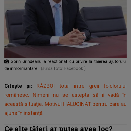
Sorin Grindeanu a reacționat cu privire la tăierea ajutorului
de înmormântare
(sursa foto: Facebook )
Citește și:
RĂZBOI total între greii folclorului
românesc. Nimeni nu se aștepta să îi vadă în
această situaţie. Motivul HALUCINAT pentru care au
ajuns în instanță
Ce alte tăieri ar putea avea loc?