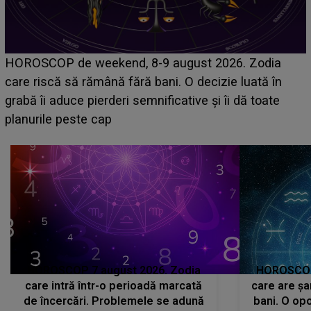
Emanuel a ținut ACEST DETALIU ASCUNS până
acum! În fața Alexandrei, concurentul din Casa Iubirii
face o MĂRTURISIRE NEAȘTEPTATĂ despre mama
sa: "I-am spus și ei în față, eu nu te iubesc pentru
că..."
HOROSCOP 7 august 2026. Zodia
HOROSCOP 
care intră într-o perioadă marcată
care are șa
de încercări. Problemele se adună
bani. O opo