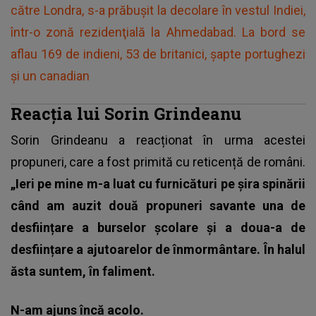
către Londra, s-a prăbuşit la decolare în vestul Indiei,
într-o zonă rezidenţială la Ahmedabad. La bord se
aflau 169 de indieni, 53 de britanici, şapte portughezi
şi un canadian
Reacția lui Sorin Grindeanu
Sorin Grindeanu a reacționat în urma acestei
propuneri, care a fost primită cu reticență de români.
„Ieri pe mine m-a luat cu furnicături pe șira spinării
când am auzit două propuneri savante una de
desființare a burselor școlare și a doua-a de
desființare a ajutoarelor de înmormântare. În halul
ăsta suntem, în faliment.
N-am ajuns încă acolo.