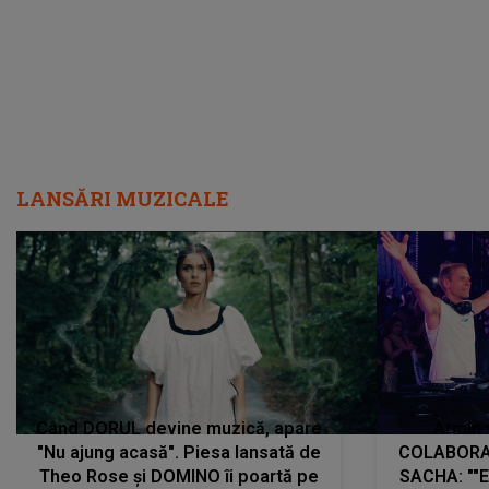
LANSĂRI MUZICALE
Când DORUL devine muzică, apare
Armin 
"Nu ajung acasă". Piesa lansată de
COLABORAR
Theo Rose și DOMINO îi poartă pe
SACHA: ""E