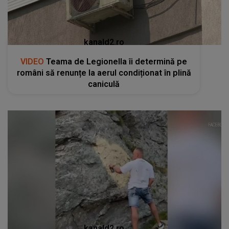
kanald2.ro
VIDEO
Teama de Legionella îi determină pe
români să renunțe la aerul condiționat în plină
caniculă
kanald2.ro