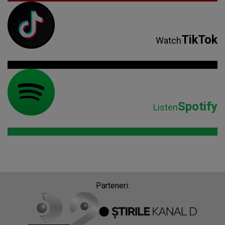
TikTok
Watch
Spotify
Listen
Parteneri: