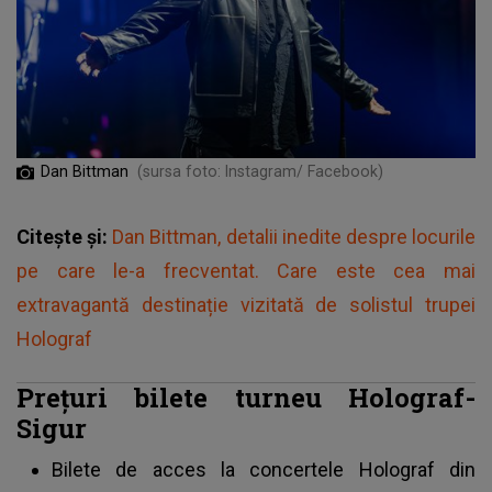
Dan Bittman
(sursa foto: Instagram/ Facebook)
Citește și:
Dan Bittman, detalii inedite despre locurile
pe care le-a frecventat. Care este cea mai
extravagantă destinație vizitată de solistul trupei
Holograf
Prețuri bilete turneu Holograf-
Sigur
Bilete de acces la concertele Holograf din