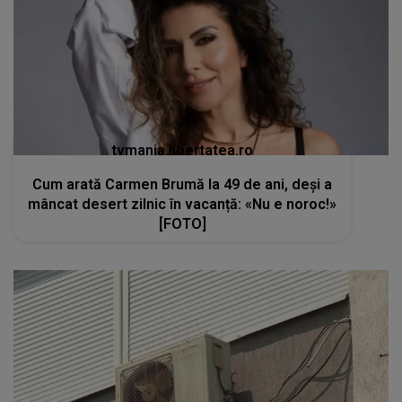
tvmania.libertatea.ro
Cum arată Carmen Brumă la 49 de ani, deși a
mâncat desert zilnic în vacanță: «Nu e noroc!»
[FOTO]