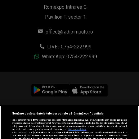
Romexpo Intrarea C,
Pavilion T, sector 1
office@radioimpuls.ro
LIVE : 0754-222.999
WhatsApp: 0754-222.999
© 2019-2026 DOGAN MEDIA INTERNATIONAL SA, Toate
Nouă ne pasă ca datele tale personale să rămână confidențiale
drepturile rezervate.
Noi și partenerii noștri
589
stocăm și/sau accesăm informații pe dispozitivul dvs., precum identificatorii cookie unici pentru
prelucrarea datelor cu caracter personal. Puteți accepta sau gestiona preferințele dvs. făcând clic mai jos, respectiv vă
puteți opune utilizării unui interes legitim în orice moment pe pagina cu politica de confidențialitate. Aceste alegeri vor fi
raportate partenerilor noștri și nu vă vor afecta navigarea.
Mai multe detalii
Noi si partenerii nostri (retelele de socializare si agentiile de publicitate partenere, precum si furnizorii nostri de servicii de
date analitice) prelucram date pentru a permite website-ului sa functioneze, pentru a personaliza continutul si anunturile
publicitare afisate in functie de interesele si/sau profilul dvs., pentru a va oferi functionalitati aferente retelelor de