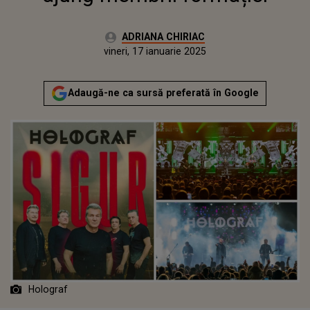
Autor:
ADRIANA CHIRIAC
Publicat:
vineri, 17 ianuarie 2025
Actualizat:
vineri, 17 ianuarie 2025
Adaugă-ne ca sursă preferată în Google
Holograf