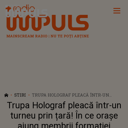
Radio Impuls
STIRI
TRUPA HOLOGRAF PLEACĂ ÎNTR-UN
TURNEU PRIN ȚARĂ! ÎN CE ORAȘE AJUNG
Trupa Holograf pleacă într-un
MEMBRII FORMAȚIEI
turneu prin țară! În ce orașe
ajung membrii formației