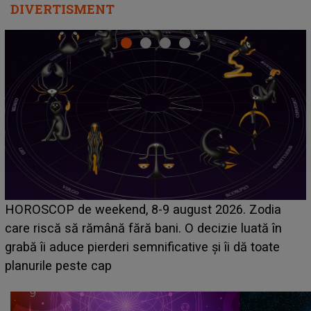
DIVERTISMENT
Emanuel a ținut ACEST DETALIU ASCUNS până
acum! În fața Alexandrei, concurentul din Casa Iubirii
face o MĂRTURISIRE NEAȘTEPTATĂ despre mama
sa: "I-am spus și ei în față, eu nu te iubesc pentru
că..."