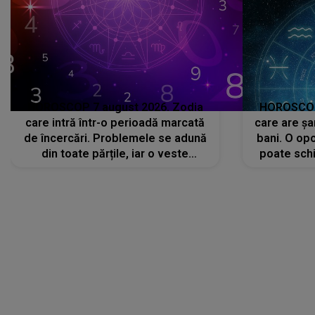
HOROSCOP 7 august 2026. Zodia
HOROSCOP 
care intră într-o perioadă marcată
care are șa
de încercări. Problemele se adună
bani. O opo
din toate părțile, iar o veste
poate schi
neașteptată îi dă planurile peste
la
cap