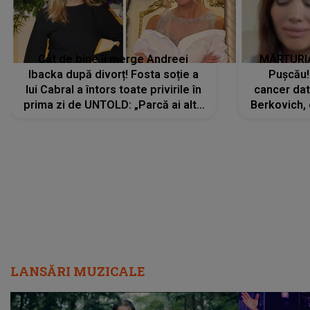
Cât de bine îi merge Andreei
MĂRTURIA
Ibacka după divorț! Fosta soție a
Pușcău!
lui Cabral a întors toate privirile în
cancer dato
prima zi de UNTOLD: „Parcă ai altă
Berkovich, 
strălucire, emani putere,
accident ru
încredere, siguranță...”
Dacă nu 
LANSĂRI MUZICALE