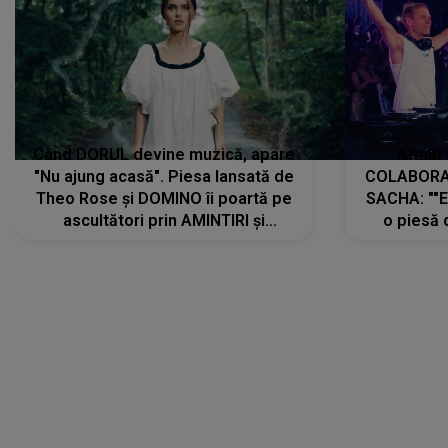
Când DORUL devine muzică, apare
Armin 
"Nu ajung acasă". Piesa lansată de
COLABORAR
Theo Rose și DOMINO îi poartă pe
SACHA: ""E
ascultători prin AMINTIRI și
o piesă 
REGĂSIRI, iar drumul emoțiilor
imediat pre
trece prin sufletul publicului:
cu mine șt
"Pentru toți cei care au plecat
păstrăm do
departe ca să le fie mai bine"