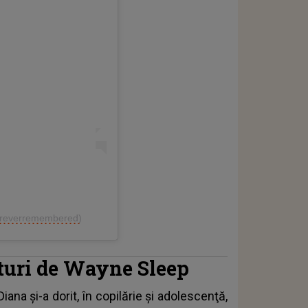
foreverremembered)
ături de Wayne Sleep
Diana
şi-a dorit, în copilărie şi adolescenţă,