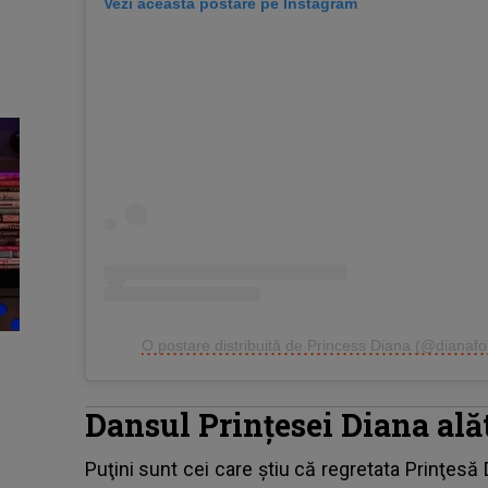
Vezi această postare pe Instagram
O postare distribuită de Princess Diana (@diana
Dansul Prințesei Diana al
Puţini sunt cei care ştiu că
regretata Prinţesă 