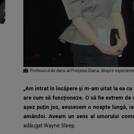
Profesorul de dans al Prințesei Diana, despre experienț
„Am intrat în încăpere și m-am uitat la ea ca
are cum să funcționeze. O să fie extrem de
așez puțin jos, avusesem o noapte lungă, i
amândoi. Aveam un sens al umorului comun
adăugat Wayne Sleep.