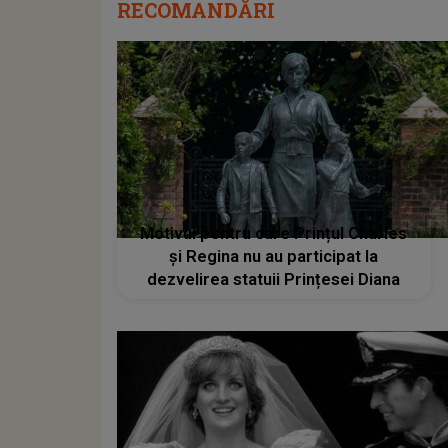
RECOMANDĂRI
Motivul pentru care Prințul Charles
și Regina nu au participat la
dezvelirea statuii Prințesei Diana