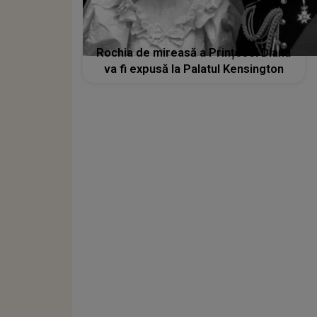
Rochia de mireasă a Prințesei Diana
va fi expusă la Palatul Kensington