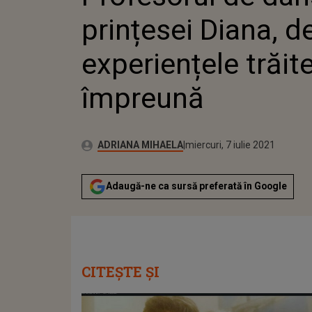
prințesei Diana, d
experiențele trăit
împreună
Publicat:
Autor:
miercuri, 7 iulie 2021
Actualizat:
ADRIANA MIHAELA
miercuri, 7 iulie 2021
Adaugă-ne ca sursă preferată în Google
CITEȘTE ȘI