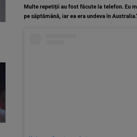
Multe repetiții au fost făcute la telefon. Eu
pe săptămână, iar ea era undeva în Australia.