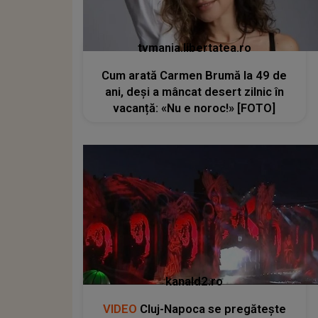
tvmania.libertatea.ro
Cum arată Carmen Brumă la 49 de
ani, deși a mâncat desert zilnic în
vacanță: «Nu e noroc!» [FOTO]
kanald2.ro
VIDEO
Cluj-Napoca se pregătește