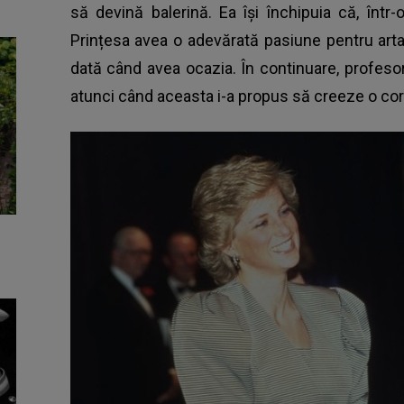
să devină balerină. Ea îşi închipuia că, într
Prințesa avea o adevărată pasiune pentru arta
dată când avea ocazia. În continuare, profeso
atunci când aceasta i-a propus să creeze o co