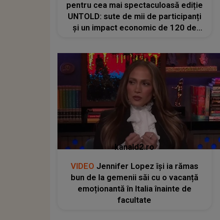
pentru cea mai spectaculoasă ediție
UNTOLD: sute de mii de participanți
și un impact economic de 120 de
milioane de euro
kanald2.ro
VIDEO
Jennifer Lopez își ia rămas
bun de la gemenii săi cu o vacanță
emoționantă în Italia înainte de
facultate