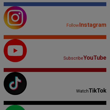
Instagram
Follow
YouTube
Subscribe
TikTok
Watch