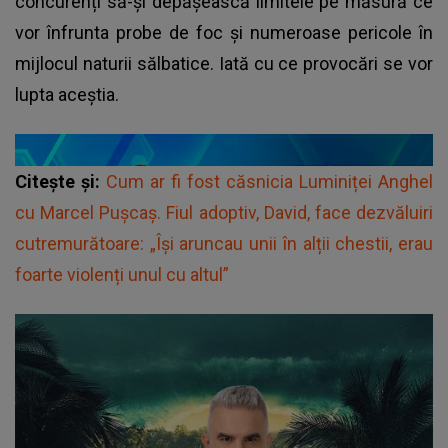
concurenți să-și depășească limitele pe măsură ce
vor înfrunta probe de foc și numeroase pericole în
mijlocul naturii sălbatice. Iată cu ce provocări se vor
lupta aceștia.
Citește și:
Cum ar fi fost căsnicia Luminiței Anghel
cu Marcel Pușcaș. Fiul adoptiv, David, face dezvăluiri
cutremurătoare: „Își aruncau unii în alții chestii, erau
foarte violenți unul cu altul”