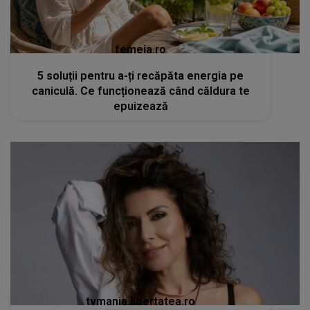
femeia.ro
5 soluții pentru a-ți recăpăta energia pe
caniculă. Ce funcționează când căldura te
epuizează
tvmania.libertatea.ro