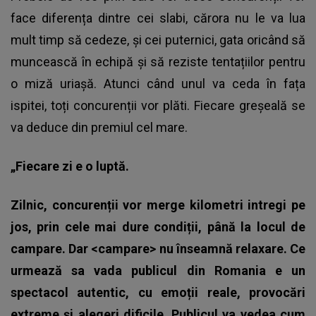
face diferența dintre cei slabi, cărora nu le va lua
mult timp să cedeze, și cei puternici, gata oricând să
muncească în echipă și să reziste tentațiilor pentru
o miză uriașă. Atunci când unul va ceda în fața
ispitei, toți concurenții vor plăti. Fiecare greșeală se
va deduce din premiul cel mare.
„Fiecare zi e o luptă.
Zilnic, concurenții vor merge kilometri intregi pe
jos, prin cele mai dure condiții, până la locul de
campare. Dar <campare> nu înseamnă relaxare. Ce
urmează sa vada publicul din Romania e un
spectacol autentic, cu emoții reale, provocări
extreme și alegeri dificile. Publicul va vedea cum