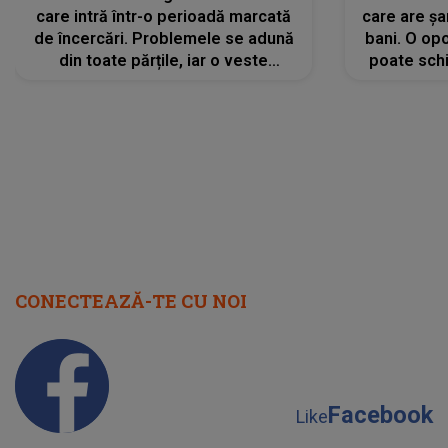
care intră într-o perioadă marcată
care are șa
de încercări. Problemele se adună
bani. O opo
din toate părțile, iar o veste
poate schi
neașteptată îi dă planurile peste
la
cap
CONECTEAZĂ-TE CU NOI
Facebook
Like