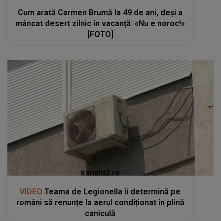
Cum arată Carmen Brumă la 49 de ani, deși a
mâncat desert zilnic în vacanță: «Nu e noroc!»
[FOTO]
kanald2.ro
VIDEO
Teama de Legionella îi determină pe
români să renunțe la aerul condiționat în plină
caniculă