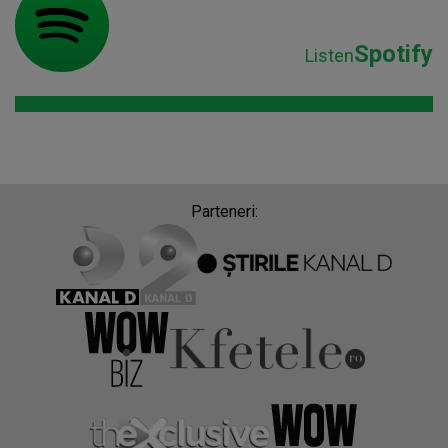
Spotify
Listen
Parteneri: