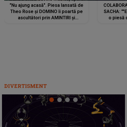
"Nu ajung acasă". Piesa lansată de
COLABORAR
Theo Rose și DOMINO îi poartă pe
SACHA: ""E
ascultători prin AMINTIRI și
o piesă 
REGĂSIRI, iar drumul emoțiilor
imediat pre
trece prin sufletul publicului:
cu mine șt
"Pentru toți cei care au plecat
păstrăm do
departe ca să le fie mai bine"
DIVERTISMENT