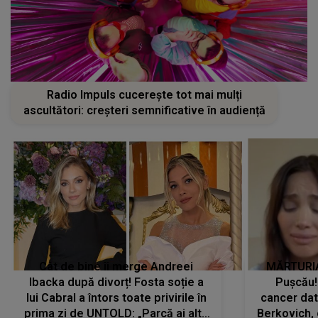
Radio Impuls cucerește tot mai mulți
ascultători: creșteri semnificative în audiență
Cât de bine îi merge Andreei
MĂRTURIA
Ibacka după divorț! Fosta soție a
Pușcău!
lui Cabral a întors toate privirile în
cancer dato
prima zi de UNTOLD: „Parcă ai altă
Berkovich, 