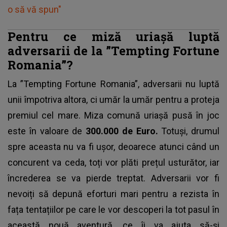
o să vă spun"
Pentru ce miză uriașă luptă
adversarii de la ”Tempting Fortune
Romania”?
La ”Tempting Fortune Romania”, adversarii nu luptă
unii împotriva altora, ci umăr la umăr pentru a proteja
premiul cel mare
. Miza comună uriașă pusă în joc
este în valoare de
300.000 de Euro.
Totuși, drumul
spre aceasta nu va fi ușor, deoarece atunci când un
concurent va ceda, toți vor plăti prețul usturător, iar
încrederea se va pierde treptat. Adversarii vor fi
nevoiți să depună eforturi mari pentru a rezista în
fața tentațiilor pe care le vor descoperi la tot pasul în
această nouă aventură, ce îi va ajuta să-și