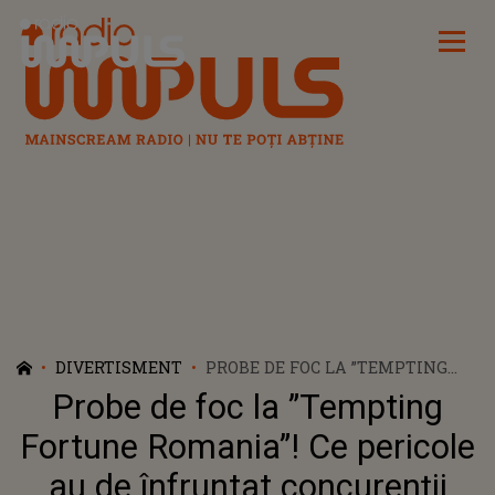
Radio Impuls
DIVERTISMENT
PROBE DE FOC LA ”TEMPTING
FORTUNE ROMANIA”! CE
Probe de foc la ”Tempting
PERICOLE AU DE ÎNFRUNTAT
CONCURENȚII PENTRU A
Fortune Romania”! Ce pericole
CÂȘTIGA PREMIUL CEL MARE
au de înfruntat concurenții