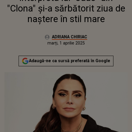
"Clona" și-a sărbătorit ziua de
naștere în stil mare
Autor:
ADRIANA CHIRIAC
Publicat:
marți, 1 aprilie 2025
Actualizat:
marți, 1 aprilie 2025
Adaugă-ne ca sursă preferată în Google