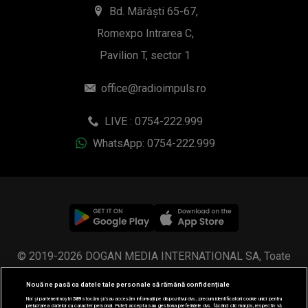
Bd. Mărăști 65-67,
Romexpo Intrarea C,
Pavilion T, sector 1
office@radioimpuls.ro
LIVE : 0754-222.999
WhatsApp: 0754-222.999
© 2019-2026 DOGAN MEDIA INTERNATIONAL SA, Toate
drepturile rezervate.
Nouă ne pasă ca datele tale personale să rămână confidențiale
Noi și partenerii noștri
589
stocăm și/sau accesăm informații pe dispozitivul dvs., precum identificatorii cookie unici pentru
prelucrarea datelor cu caracter personal. Puteți accepta sau gestiona preferințele dvs. făcând clic mai jos, respectiv vă