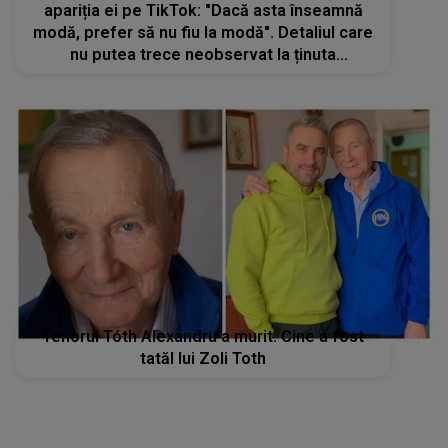
apariția ei pe TikTok: "Dacă asta înseamnă
modă, prefer să nu fiu la modă". Detaliul care
nu putea trece neobservat la ținuta
cântăreţei
Tenorul Tóth Alexandru a murit. Cine a fost
tatăl lui Zoli Toth