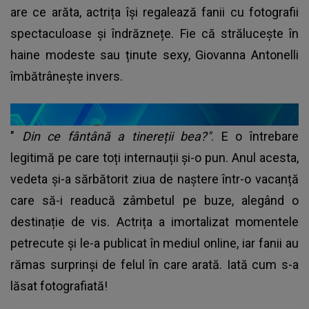
are ce arăta, actrița își regalează fanii cu fotografii
spectaculoase și îndrăznețe. Fie că strălucește în
haine modeste sau ținute sexy, Giovanna Antonelli
îmbătrânește invers.
"
Din ce fântână a tinereții bea?"
. E o întrebare
legitimă pe care toți internauții și-o pun. Anul acesta,
vedeta și-a sărbătorit ziua de naștere într-o vacanță
care să-i readucă zâmbetul pe buze, alegând o
destinație de vis. Actrița a imortalizat momentele
petrecute și le-a publicat în mediul online, iar fanii au
rămas surprinși de felul în care arată. Iată cum s-a
lăsat fotografiată!