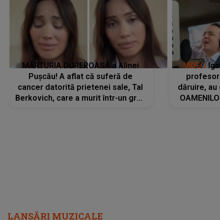
MĂRTURIA DUREROASĂ a Alinei
VIDEO
Igo
Pușcău! A aflat că suferă de
profesori
cancer datorită prietenei sale, Tal
dăruire, au
Berkovich, care a murit într-un grav
OAMENILOR
accident rutier: „Mi-a salvat viața.
despre
Dacă nu era ea, nici eu nu mai
amprente 
eram...”
ELEVILOR,
anilor: "
LANSĂRI MUZICALE