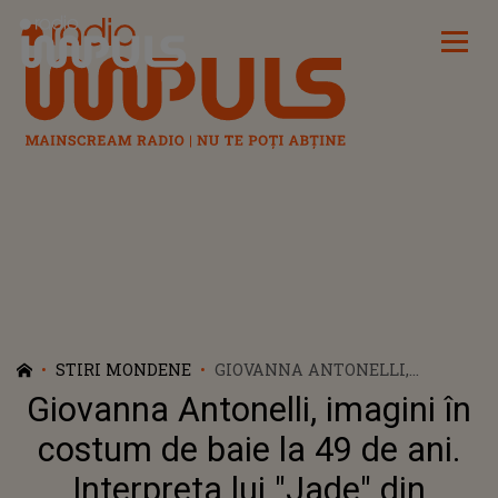
Radio Impuls
STIRI MONDENE
GIOVANNA ANTONELLI,
IMAGINI ÎN COSTUM DE BAIE
Giovanna Antonelli, imagini în
LA 49 DE ANI. INTERPRETA LUI
"JADE" DIN "CLONA" ȘI-A
costum de baie la 49 de ani.
SĂRBĂTORIT ZIUA DE NAȘTERE
Interpreta lui "Jade" din
ÎN STIL MARE