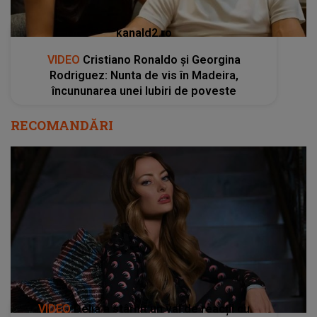
kanald2.ro
VIDEO
Cristiano Ronaldo și Georgina
Rodriguez: Nunta de vis în Madeira,
încununarea unei Iubiri de poveste
RECOMANDĂRI
VIDEO
Delia a stârnit un val de reacții cu