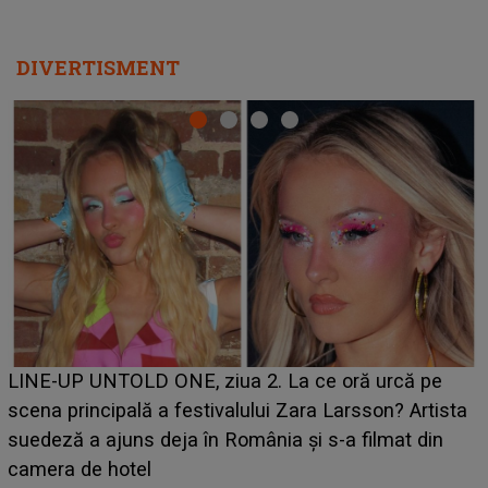
DIVERTISMENT
Ce a dezvăluit noua concurentă din "Casa Iubirii" l-a
luat prin surprindere pe Emanuel. CINE ESTE
BĂIATUL VIZAT de Alexandra?! Aflându-se în fața
faptului împlinit, A RECUNOSCUT IMEDIAT: "Am