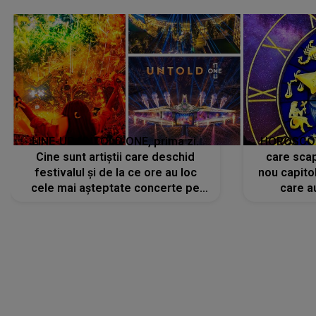
avut..."
LINE-UP UNTOLD ONE, prima zi.
HOROSCOP 
Cine sunt artiștii care deschid
care scap
festivalul și de la ce ore au loc
nou capitol
cele mai așteptate concerte pe
care a
scena principală?
perioadă 