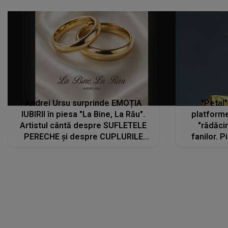
Andrei Ursu surprinde EMOȚIA
"Petal"
IUBIRII în piesa "La Bine, La Rău".
platforme
Artistul cântă despre SUFLETELE
"rădăci
PERECHE și despre CUPLURILE
fanilor. 
care aleg să meargă împreună pe
Arian
același drum, INDIFERENT DE CE LE
ascultă
REZERVĂ VIAȚA