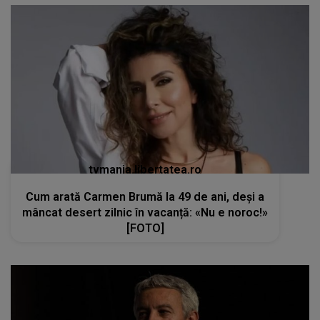
tvmania.libertatea.ro
Cum arată Carmen Brumă la 49 de ani, deși a
mâncat desert zilnic în vacanță: «Nu e noroc!»
[FOTO]