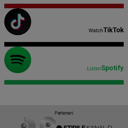
TikTok
Watch
Spotify
Listen
Parteneri: