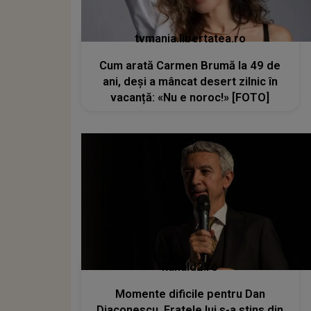
tvmania.libertatea.ro
Cum arată Carmen Brumă la 49 de
ani, deși a mâncat desert zilnic în
vacanță: «Nu e noroc!» [FOTO]
kanald2.ro
Momente dificile pentru Dan
Diaconescu. Fratele lui s-a stins din