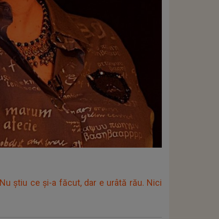
u știu ce și-a făcut, dar e urâtă rău. Nici