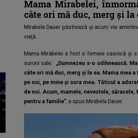
Mama Mirabelei, înmormâ
câte ori mă duc, merg și la 
Mirabela Dauer
păstrează și acum vie amintirea
viață.
Mama Mirabelei a fost o femeie casnică și s-a
surorii sale:
„Dumnezeu s-o odihnească. Mam
câte ori mă duc, merg și la ea. Mama mea a f
pe noi, pe mine și sora mea. Tăticul a adorat
de noi. Acum, mamele, nevestele, săracele, 
pentru a familie”
, a spus Mirabela Dauer.