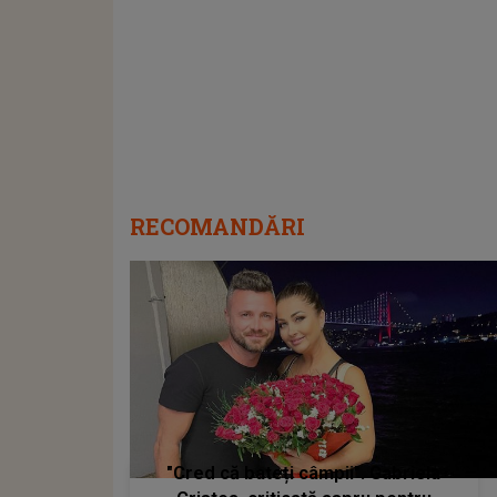
RECOMANDĂRI
"Cred că bateți câmpii". Gabriela