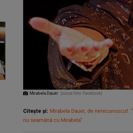
Mirabela Dauer
(sursa foto: Facebook)
Citește și:
Mirabela Dauer, de nerecunoscut: "N
nu seamănă cu Mirabela"