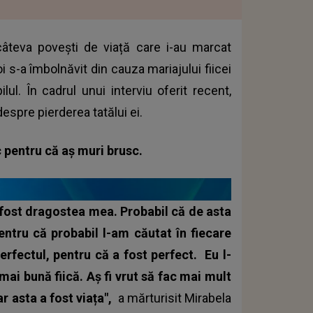
câteva povești de viață care i-au marcat
oi s-a îmbolnăvit din cauza mariajului fiicei
lul. În cadrul unui interviu oferit recent,
despre pierderea tatălui ei.
c pentru că aș muri brusc.
 fost dragostea mea. Probabil că de asta
ntru că probabil l-am căutat în fiecare
erfectul, pentru că a fost perfect.
Eu l-
mai bună fiică. Aș fi vrut să fac mai mult
r asta a fost viața",
a mărturisit Mirabela