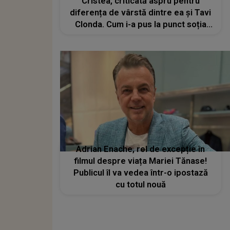
Cristea, criticată aspru pentru
diferența de vârstă dintre ea și Tavi
Clonda. Cum i-a pus la punct soția
artistului pe cârcotași
Adrian Enache, rol de excepție în
filmul despre viața Mariei Tănase!
Publicul îl va vedea într-o ipostază
cu totul nouă