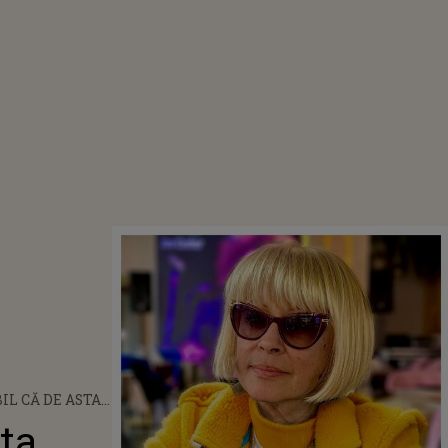
IL CĂ DE ASTA
 M-AM
sta
". SUFERINȚA