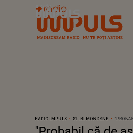
Radio Impuls
RADIO IMPULS
STIRI MONDENE
"PROBAB
NICI NU
"Probabil că de a
MĂRITAT