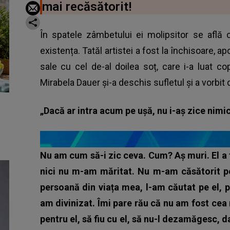
mai recăsătorit!
În spatele zâmbetului ei molipsitor se află 
existența. Tatăl artistei a fost la închisoare, ap
sale cu cel de-al doilea soț, care i-a luat copi
Mirabela Dauer și-a deschis sufletul și a vorbit 
„Dacă ar intra acum pe ușă, nu i-aș zice nimi
Nu am cum să-i zic ceva. Cum? Aș muri. El a
nici nu m-am măritat. Nu m-am căsătorit pe
persoană din viața mea, l-am căutat pe el, p
am divinizat. Îmi pare rău că nu am fost cea 
pentru el, să fiu cu el, să nu-l dezamăgesc, da