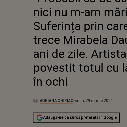
PRIN CA
nici nu m-am mări
MIRABE
ANI DE Z
POVEST
Suferința prin car
LACRIMI
trece Mirabela Da
ani de zile. Artista
povestit totul cu 
în ochi
Autor:
Publicat:
ADRIANA CHIRIAC
vineri, 29 martie 2024
Adaugă-ne ca sursă preferată în Google