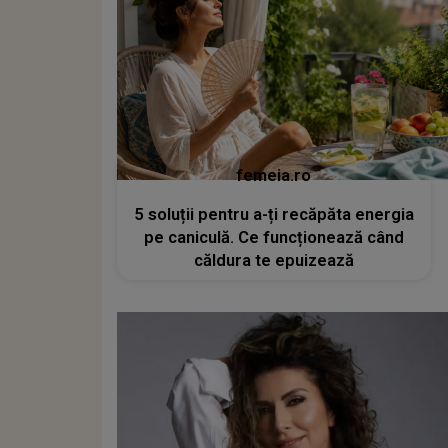
femeia.ro
5 soluții pentru a-ți recăpăta energia
pe caniculă. Ce funcționează când
căldura te epuizează