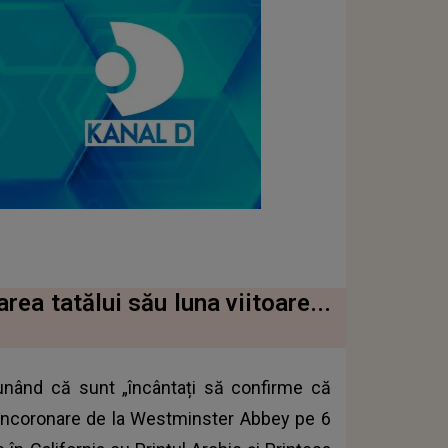
rea tatălui său luna viitoare...
punând că sunt „încântați să confirme că
e încoronare de la Westminster Abbey pe 6