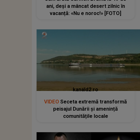
ani, deși a mâncat desert zilnic în
vacanță: «Nu e noroc!» [FOTO]
kanald2.ro
VIDEO
Seceta extremă transformă
peisajul Dunării și amenință
comunitățile locale