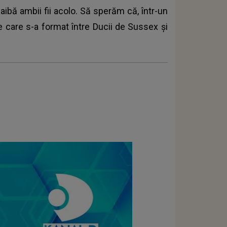
aibă ambii fii acolo. Să sperăm că, într-un
ne care s-a format între Ducii de Sussex și