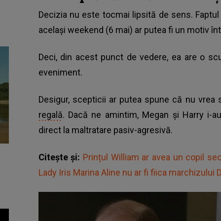
Decizia nu este tocmai lipsită de sens. Faptul e
același weekend (6 mai) ar putea fi un motiv î
Deci, din acest punct de vedere, ea are o sc
eveniment.
Desigur, scepticii ar putea spune că nu vre
regală
. Dacă ne amintim, Megan și Harry i-au
direct la maltratare pasiv-agresivă.
Citește și:
Prințul William ar avea un copil 
Lady Iris Marina Aline nu ar fi fiica marchizulu