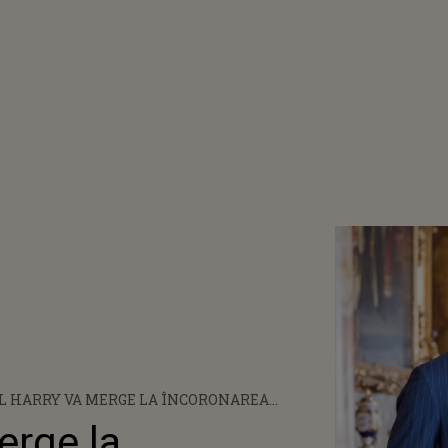
L HARRY VA MERGE LA ÎNCORONAREA
I CHARLES FĂRĂ MEGHAN MARKLE. MOTIVUL
erge la
CARE DUCESA DE SUSSEX NU VA FI PREZENTĂ