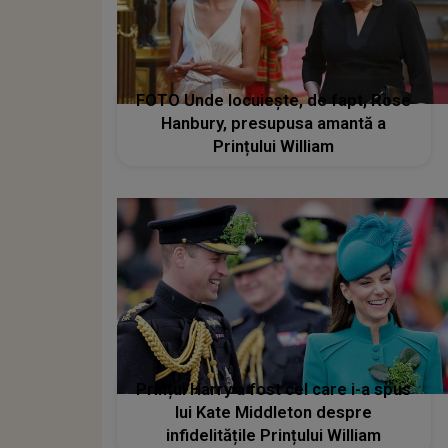
FOTO Unde locuiește, de fapt, Rose
Hanbury, presupusa amantă a
Prințului William
Prințul Harry a fost cel care i-a spus
lui Kate Middleton despre
infidelitățile Prințului William