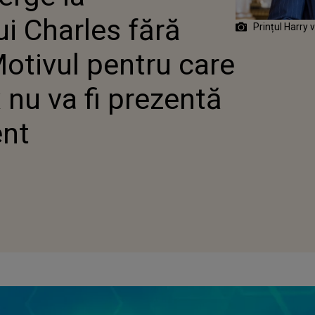
ELE EVENIMENT
i Charles fără
Prințul Harry 
otivul pentru care
nu va fi prezentă
ent