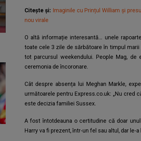
Citește și:
Imaginile cu Prințul William și pr
nou virale
O altă informație interesantă... unele rapoar
toate cele 3 zile de sărbătoare în timpul marii 
tot parcursul weekendului. People Mag, de e
ceremonia de încoronare.
Cât despre absența lui Meghan Markle, expert
următoarele pentru Express.co.uk: „Nu cred că
este decizia familiei Sussex.
A fost întotdeauna o certitudine că doar unul
Harry va fi prezent, într-un fel sau altul, dar le-