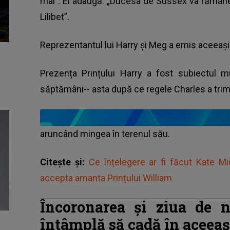
mai”. Ei adaugă: „Ducesa de Sussex va rămâne î
Lilibet”.
Reprezentantul lui Harry și Meg a emis aceeași 
Prezența Prințului Harry a fost subiectul mul
săptămâni-- asta după ce regele Charles a trimis 
aruncând mingea în terenul său.
Citește și:
Ce înțelegere ar fi făcut Kate Mi
accepta amanta Prințului William
Încoronarea și ziua de n
întâmplă să cadă în aceeaș