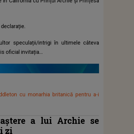
n California cu Prințul Archie și Prințesa
declarație.
tor speculații/intrigi în ultimele câteva
oficial invitația...
ddleton cu monarhia britanică pentru a-i
aștere a lui Archie se
i zi