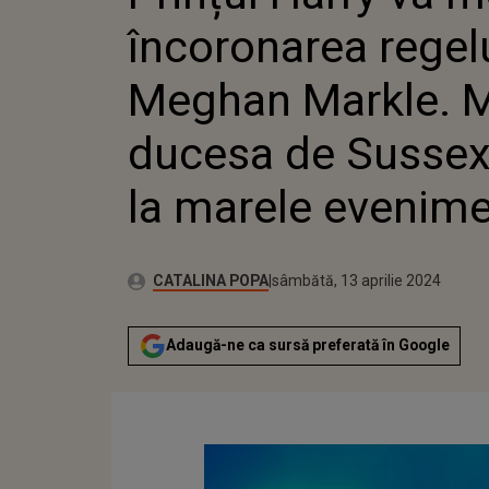
LA MAR
încoronarea regelu
Meghan Markle. M
ducesa de Sussex 
la marele evenim
Publicat:
Autor:
sâmbătă, 15 aprilie 2023
Actualizat:
CATALINA POPA
sâmbătă, 13 aprilie 2024
Adaugă-ne ca sursă preferată în Google