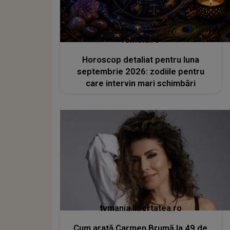
femeia.ro
Horoscop detaliat pentru luna
septembrie 2026: zodiile pentru
care intervin mari schimbări
tvmania.libertatea.ro
Cum arată Carmen Brumă la 49 de