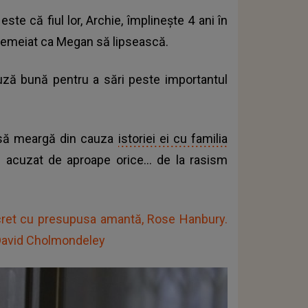
ste că fiul lor, Archie, împlinește 4 ani în
ntemeiat ca Megan să lipsească.
uză bună pentru a sări peste importantul
a să meargă din cauza
istoriei ei cu familia
 acuzat de aproape orice... de la rasism
secret cu presupusa amantă, Rose Hanbury.
i David Cholmondeley