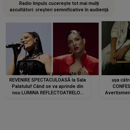
Radio Impuls cucerește tot mai mulți
ascultători: creșteri semnificative în audiență
Tania Turtureanu pregătește O
Alexandra
REVENIRE SPECTACULOASĂ la Sala
ușa cătr
Palatului! Când se va aprinde din
CONFES
nou LUMINA REFLECTOATRELOR
Avertismentu
pentru artistă: " Vor fi multe
rămas ÎNT
cântece noi, în premieră. Cântece
au format-
care abia acum învață să respire"
"Am f