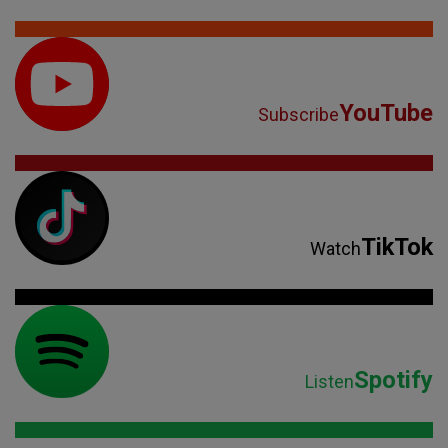
YouTube
Subscribe
TikTok
Watch
Spotify
Listen