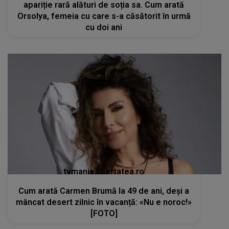
apariție rară alături de soția sa. Cum arată
Orsolya, femeia cu care s-a căsătorit în urmă
cu doi ani
tvmania.libertatea.ro
Cum arată Carmen Brumă la 49 de ani, deși a
mâncat desert zilnic în vacanță: «Nu e noroc!»
[FOTO]