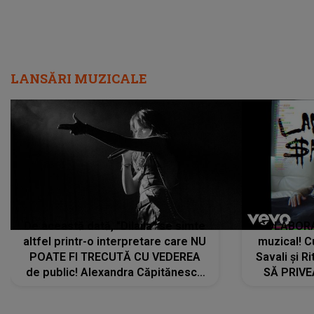
LANSĂRI MUZICALE
De această dată, "Dilaila" se simte
COLABORAR
altfel printr-o interpretare care NU
muzical! C
POATE FI TRECUTĂ CU VEDEREA
Savali și Ri
de public! Alexandra Căpitănescu
SĂ PRIV
a lansat VERSIUNEA LIVE a piesei