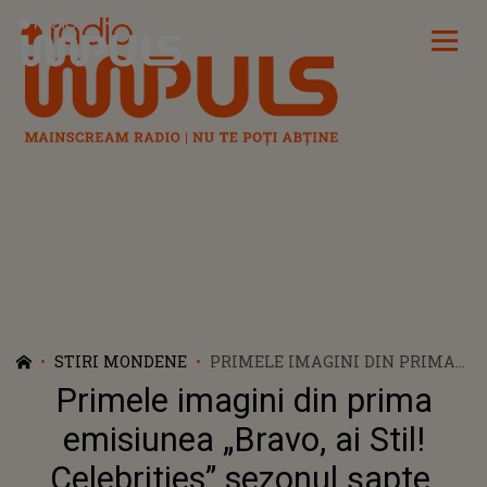
Radio Impuls
STIRI MONDENE
PRIMELE IMAGINI DIN PRIMA
EMISIUNEA „BRAVO, AI STIL!
Primele imagini din prima
CELEBRITIES” SEZONUL ȘAPTE.
CUM AU APĂRUT ANDA ADAM
emisiunea „Bravo, ai Stil!
ȘI NICOLETA NUCĂ
Celebrities” sezonul șapte.