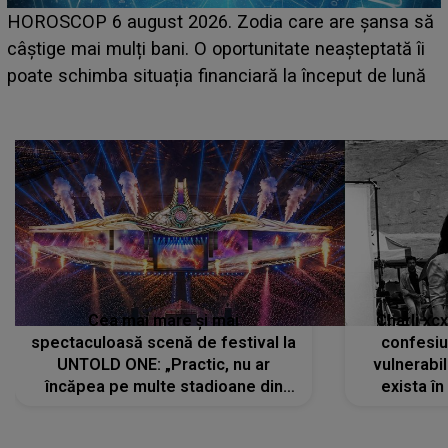
LINE-UP UNTOLD ONE, prima zi. Cine sunt artiștii
care deschid festivalul și de la ce ore au loc cele mai
așteptate concerte pe scena principală?
Cea mai mare și mai
Charli xc
spectaculoasă scenă de festival la
confesiu
UNTOLD ONE: „Practic, nu ar
vulnerabil
încăpea pe multe stadioane din
exista în
lume”. Evenimentul începe joi, 6
august 2026