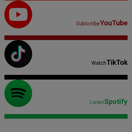
YouTube
Subscribe
TikTok
Watch
Spotify
Listen