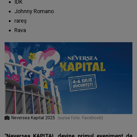
IDK
Johnny Romano
rareș
Rava
Neversea Kapital 2025
(sursa foto: Facebook)
"Neversea KAPITAL devine primul eveniment de