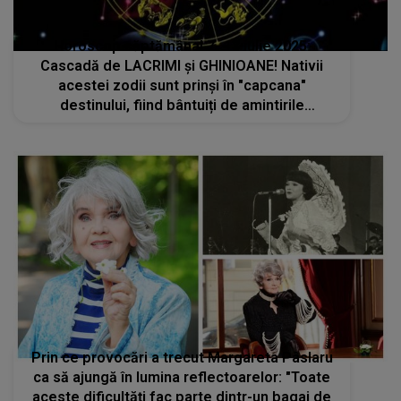
Horoscop săptămânal 7- 13 iulie 2025:
Cascadă de LACRIMI și GHINIOANE! Nativii
acestei zodii sunt prinși în "capcana"
destinului, fiind bântuiți de amintirile
trecutului. La ce trebuie să fie atenți ca să nu
atragă necazurile ca un magnet
Prin ce provocări a trecut Margareta Pâslaru
ca să ajungă în lumina reflectoarelor: "Toate
aceste dificultăți fac parte dintr-un bagaj de