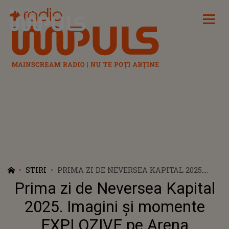
Radio Impuls
STIRI
PRIMA ZI DE NEVERSEA KAPITAL 2025.
IMAGINI ȘI MOMENTE EXPLOZIVE PE
Prima zi de Neversea Kapital
ARENA NAȚIONALĂ. SHOW-URILE
ARTIȘTILOR AU RUPT SCENA ÎN DOUĂ, IAR
2025. Imagini și momente
ENERGIA NU A CONTENIT O CLIPĂ
EXPLOZIVE pe Arena