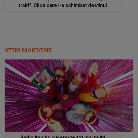
trăiri". Clipa care i-a schimbat destinul
STIRI MONDENE
Radio Impuls cucerește tot mai mulți