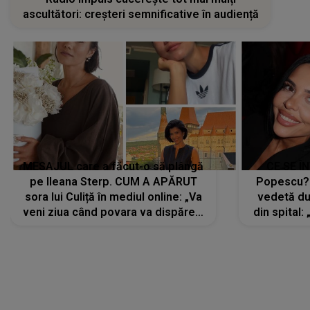
ascultători: creșteri semnificative în audiență
MESAJUL care a făcut-o să plângă
CE SE Î
pe Ileana Sterp. CUM A APĂRUT
Popescu?
sora lui Culiță în mediul online: „Va
vedetă du
veni ziua când povara va dispărea,
din spital:
iar lacrimile...”