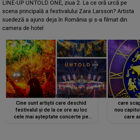
Ce a dezvăluit noua concurentă din "Casa Iubirii" l-a
luat prin surprindere pe Emanuel. CINE ESTE
BĂIATUL VIZAT de Alexandra?! Aflându-se în fața
faptului împlinit, A RECUNOSCUT IMEDIAT: "Am
avut..."
LINE-UP UNTOLD ONE, prima zi.
HOROSCOP 
Cine sunt artiștii care deschid
care scap
festivalul și de la ce ore au loc
nou capitol
cele mai așteptate concerte pe
care a
scena principală?
perioadă 