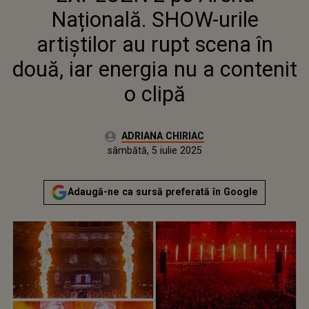
Națională. SHOW-urile
artiștilor au rupt scena în
două, iar energia nu a contenit
o clipă
Autor:
ADRIANA CHIRIAC
Publicat:
sâmbătă, 5 iulie 2025
Actualizat:
sâmbătă, 5 iulie 2025
Adaugă-ne ca sursă preferată în Google