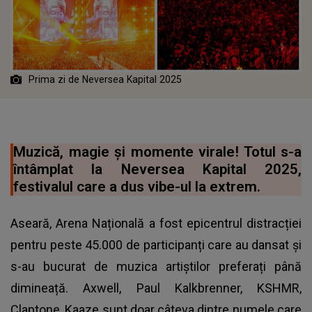
Prima zi de Neversea Kapital 2025
Muzică, magie și momente virale! Totul s-a
întâmplat la Neversea Kapital 2025,
festivalul care a dus vibe-ul la extrem.
Aseară, Arena Națională a fost epicentrul distracției
pentru peste 45.000 de participanți care au dansat și
s-au bucurat de muzica artiștilor preferați până
dimineață. Axwell, Paul Kalkbrenner, KSHMR,
Claptone, Kaaze sunt doar câteva dintre numele care