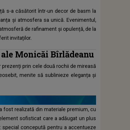
ță s-a căsătorit într-un decor de basm la
ganța și atmosfera sa unică. Evenimentul,
atmosferă de rafinament și opulență, de la
it invitaților.
ă ale Monicăi Bîrlădeanu
r prezenți prin cele două rochii de mireasă
deosebit, menite să sublinieze eleganța și
 a fost realizată din materiale premium, cu
n element sofisticat care a adăugat un plus
ost special concepută pentru a accentueze