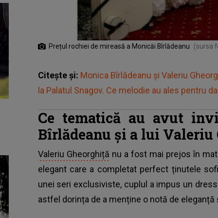
Prețul rochiei de mireasă a Monicăi Bîrlădeanu
(sursa 
Citește și:
Monica Bîrlădeanu și Valeriu Gheorgh
la Palatul Snagov. Ce melodie au ales pentru da
Ce tematică au avut invi
Bîrlădeanu și a lui Valeriu
Valeriu Gheorghiță
nu a fost mai prejos în ma
elegant care a completat perfect ținutele sofi
unei seri exclusiviste, cuplul a impus un dress 
astfel dorința de a menține o notă de eleganță și