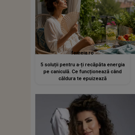
femeia.ro
5 soluții pentru a-ți recăpăta energia
pe caniculă. Ce funcționează când
căldura te epuizează