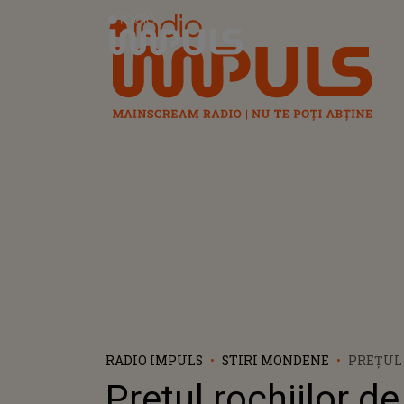
Radio Impuls
RADIO IMPULS
STIRI MONDENE
PREȚUL 
MIREASĂ
Prețul rochiilor de
BÎRLĂDE