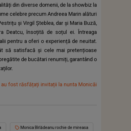
ități din diverse domenii, de la showbiz la
s nume celebre precum Andreea Marin alături
strițu și Virgil Șteblea, dar și Maria Buză,
ra Deatcu, însoțită de soțul ei. Întreaga
lii pentru a oferi o experiență de neuitat.
ât să satisfacă și cele mai pretențioase
e pregătite de bucătari renumiți, garantând o
ților.
au fost răsfățați invitații la nunta Monicăi
a
Monica Bîrlădeanu rochie de mireasa