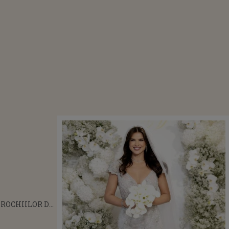
ROCHIILOR DE
 ALE MONICĂI
ANU! O