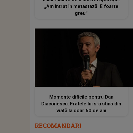
„Am intrat în metastază. E foarte
greu”
kanald2.ro
Momente dificile pentru Dan
Diaconescu. Fratele lui s-a stins din
viață la doar 60 de ani
RECOMANDĂRI