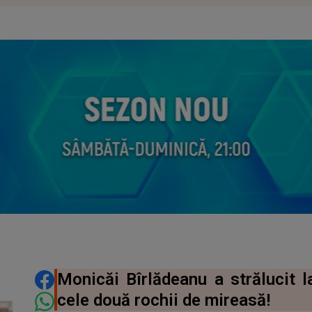
DISTRIBUIE ARTICOLUL
Monicăi Bîrlădeanu a strălucit l
cele două rochii de mireasă!