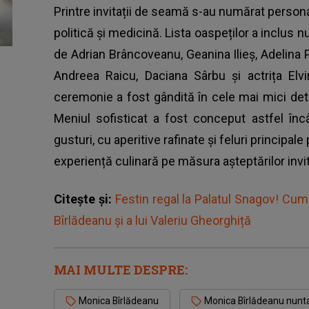
Printre invitații de seamă s-au numărat personal
politică și medicină. Lista oaspeților a inclu
de Adrian Brâncoveanu, Geanina Ilieș, Adelina Pe
Andreea Raicu, Daciana Sârbu și actrița Elvi
ceremonie a fost gândită în cele mai mici deta
Meniul sofisticat a fost conceput astfel înc
gusturi, cu aperitive rafinate și feluri principal
experiență culinară pe măsura așteptărilor invita
Citește și:
Festin regal la Palatul Snagov! Cum 
Bîrlădeanu și a lui Valeriu Gheorghiță
MAI MULTE DESPRE:
Monica Bîrlădeanu
Monica Bîrlădeanu nunt