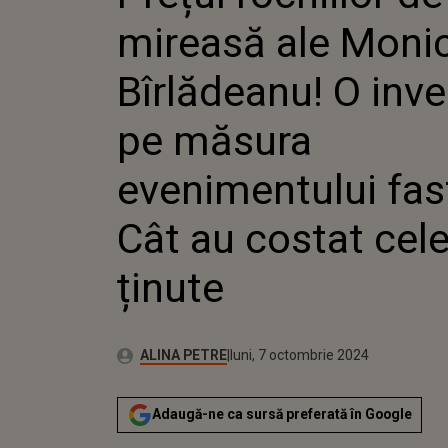
INVESTI
mireasă ale Moni
MĂSUR
EVENIM
FASTUOS
Bîrlădeanu! O inve
COSTAT 
ȚINUTE
pe măsura
evenimentului fas
Cât au costat cel
ținute
Publicat:
Autor:
luni, 7 octombrie 2024
Actualizat:
ALINA PETRE
luni, 7 octombrie 2024
Adaugă-ne ca sursă preferată în Google