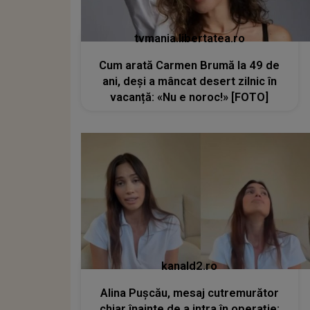
tvmania.libertatea.ro
Cum arată Carmen Brumă la 49 de
ani, deși a mâncat desert zilnic în
vacanță: «Nu e noroc!» [FOTO]
kanald2.ro
Alina Pușcău, mesaj cutremurător
chiar înainte de a intra în operație: