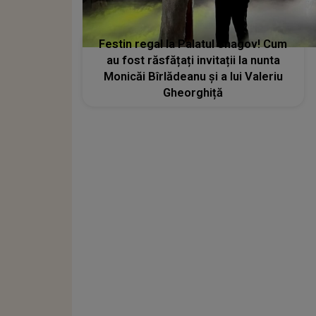
Festin regal la Palatul Snagov! Cum
au fost răsfățați invitații la nunta
Monicăi Bîrlădeanu și a lui Valeriu
Gheorghiță