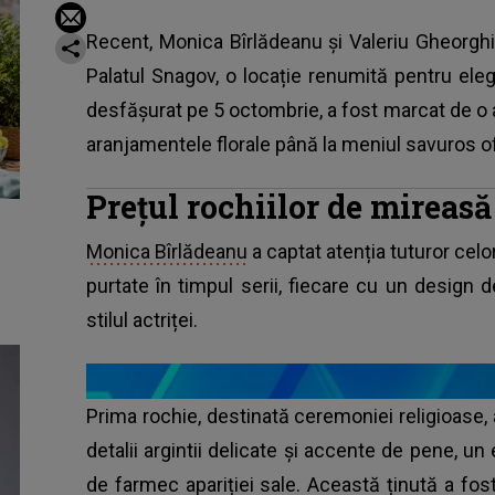
Recent, Monica Bîrlădeanu și Valeriu Gheorghi
Palatul Snagov, o locație renumită pentru ele
desfășurat pe 5 octombrie, a fost marcat de o 
aranjamentele florale până la meniul savuros ofer
Prețul rochiilor de mireas
Monica Bîrlădeanu
a captat atenția tuturor celo
purtate în timpul serii, fiecare cu un design 
stilul actriței.
Prima rochie, destinată ceremoniei religioase,
detalii argintii delicate și accente de pene, u
de farmec apariției sale. Această ținută a f