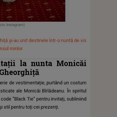
foto: Instagram)
iță și-au unit destinele într-o nuntă de vis
nsul mirilor
tații la nunta Monicăi
 Gheorghiță
terie de vestimentație, purtând un costum
sticate ale Monicăi Bîrlădeanu. În spiritul
code “Black Tie” pentru invitați, subliniind
 stil pentru toți cei prezenți.