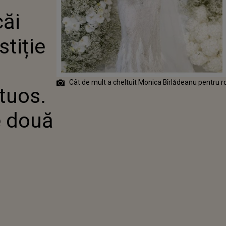
ȚIE PE
căi
A
ENTULUI
. CÂT AU
stiție
CELE DOUĂ
Cât de mult a cheltuit Monica Bîrlădeanu pentru r
tuos.
e două