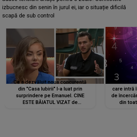
grabă îi aduce pierderi semnificative și îi dă toate
planurile peste cap
c
Ce a dezvăluit noua concurentă
HOROSCOP 
din "Casa Iubirii" l-a luat prin
care intră
surprindere pe Emanuel. CINE
de încercă
ESTE BĂIATUL VIZAT de
din toat
Alexandra?! Aflându-se în fața
neașteptat
faptului împlinit, A RECUNOSCUT
IMEDIAT: "Am avut..."