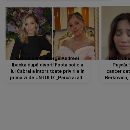
Cât de bine îi merge Andreei
MĂRTURIA
Ibacka după divorț! Fosta soție a
Pușcău!
lui Cabral a întors toate privirile în
cancer dato
prima zi de UNTOLD: „Parcă ai altă
Berkovich, 
strălucire, emani putere,
accident ru
încredere, siguranță...”
Dacă nu 