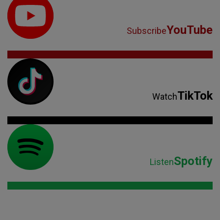
YouTube
Subscribe
TikTok
Watch
Spotify
Listen