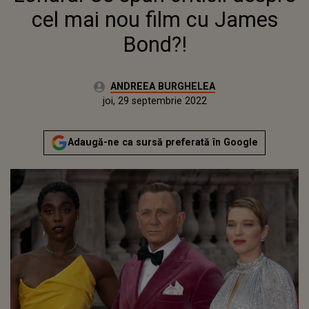
cel mai nou film cu James
Bond?!
Autor:
ANDREEA BURGHELEA
Publicat:
miercuri, 29 septembrie 2021
Actualizat:
joi, 29 septembrie 2022
Adaugă-ne ca sursă preferată în Google