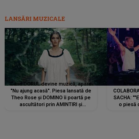
LANSĂRI MUZICALE
Când DORUL devine muzică, apare
Armin 
"Nu ajung acasă". Piesa lansată de
COLABORAR
Theo Rose și DOMINO îi poartă pe
SACHA: ""E
ascultători prin AMINTIRI și
o piesă 
REGĂSIRI, iar drumul emoțiilor
imediat pre
trece prin sufletul publicului:
cu mine șt
"Pentru toți cei care au plecat
păstrăm do
departe ca să le fie mai bine"