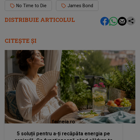
No Time to Die
James Bond
DISTRIBUIE ARTICOLUL
CITEȘTE ȘI
femeia.ro
5 soluții pentru a-ți recăpăta energia pe