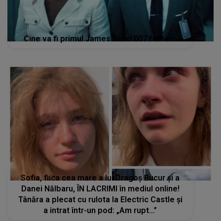
Cine va fi primul James Bond 007 feminin
Sofia, fiica cea mare a lui Dragoș Bucur și a
Danei Nălbaru, ÎN LACRIMI în mediul online!
Tânăra a plecat cu rulota la Electric Castle și
a intrat într-un pod: „Am rupt...”