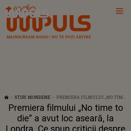
Radio Impuls
STIRI MONDENE
PREMIERA FILMULUI „NO TIME
TO DIE” A AVUT LOC ASEARĂ, LA
Premiera filmului „No time to
LONDRA. CE SPUN CRITICII
DESPRE CEL MAI NOU FILM CU
die” a avut loc aseară, la
JAMES BOND?!
Londra. Ce spun criticii despre