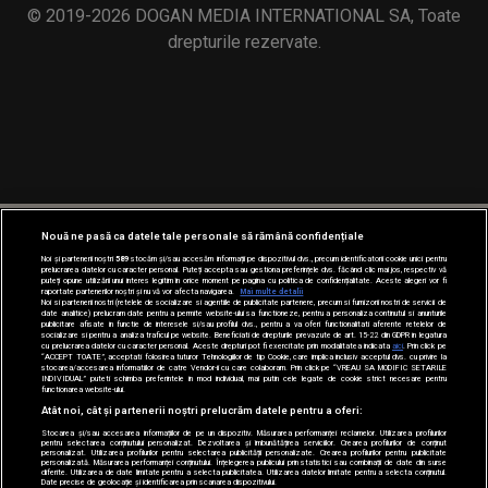
© 2019-2026 DOGAN MEDIA INTERNATIONAL SA, Toate
drepturile rezervate.
Nouă ne pasă ca datele tale personale să rămână confidențiale
Noi și partenerii noștri
589
stocăm și/sau accesăm informații pe dispozitivul dvs., precum identificatorii cookie unici pentru
prelucrarea datelor cu caracter personal. Puteți accepta sau gestiona preferințele dvs. făcând clic mai jos, respectiv vă
puteți opune utilizării unui interes legitim în orice moment pe pagina cu politica de confidențialitate. Aceste alegeri vor fi
raportate partenerilor noștri și nu vă vor afecta navigarea.
Mai multe detalii
Noi si partenerii nostri (retelele de socializare si agentiile de publicitate partenere, precum si furnizorii nostri de servicii de
date analitice) prelucram date pentru a permite website-ului sa functioneze, pentru a personaliza continutul si anunturile
publicitare afisate in functie de interesele si/sau profilul dvs., pentru a va oferi functionalitati aferente retelelor de
socializare si pentru a analiza traficul pe website. Beneficiati de drepturile prevazute de art. 15-22 din GDPR in legatura
cu prelucrarea datelor cu caracter personal. Aceste drepturi pot fi exercitate prin modalitatea indicata
aici
. Prin click pe
“ACCEPT TOATE”, acceptati folosirea tuturor Tehnologiilor de tip Cookie, care implica inclusiv acceptul dvs. cu privire la
stocarea/accesarea informatiilor de catre Vendor-ii cu care colaboram. Prin click pe “VREAU SA MODIFIC SETARILE
INDIVIDUAL” puteti schimba preferintele in mod individual, mai putin cele legate de cookie strict necesare pentru
functionarea website-ului.
Atât noi, cât și partenerii noștri prelucrăm datele pentru a oferi:
Stocarea și/sau accesarea informațiilor de pe un dispozitiv. Măsurarea performanței reclamelor. Utilizarea profilurilor
pentru selectarea conținutului personalizat. Dezvoltarea și îmbunătățirea serviciilor. Crearea profilurilor de conținut
personalizat. Utilizarea profilurilor pentru selectarea publicității personalizate. Crearea profilurilor pentru publicitate
personalizată. Măsurarea performanței conținutului. Înțelegerea publicului prin statistici sau combinații de date din surse
diferite. Utilizarea de date limitate pentru a selecta publicitatea. Utilizarea datelor limitate pentru a selecta conținutul.
Date precise de geolocație și identificarea prin scanarea dispozitivului.