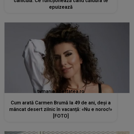
caniculă. Ce funcționează când căldura te
epuizează
tvmania.libertatea.ro
Cum arată Carmen Brumă la 49 de ani, deși a
mâncat desert zilnic în vacanță: «Nu e noroc!»
[FOTO]