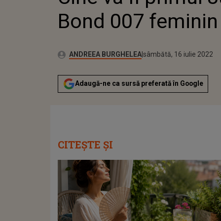
Bond 007 feminin
Publicat:
Autor:
luni, 9 noiembrie 2020
Actualizat:
ANDREEA BURGHELEA
sâmbătă, 16 iulie 2022
Adaugă-ne ca sursă preferată în Google
CITEȘTE ȘI