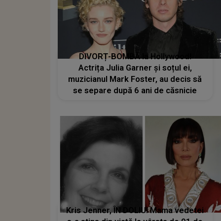
DIVORȚ-BOMBĂ la Hollywood!
Actrița Julia Garner și soțul ei,
muzicianul Mark Foster, au decis să
se separe după 6 ani de căsnicie
Kris Jenner, ÎN DOLIU! Mama vedetei