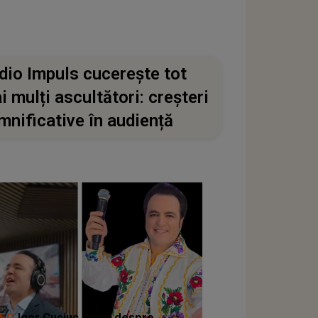
dio Impuls cucerește tot
i mulți ascultători: creșteri
mnificative în audiență
DEO
Igor Cuciuc cântă despre