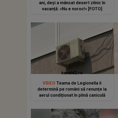
ani, deși a mâncat desert zilnic în
vacanță: «Nu e noroc!» [FOTO]
kanald2.ro
VIDEO
Teama de Legionella îi
determină pe români să renunțe la
aerul condiționat în plină caniculă