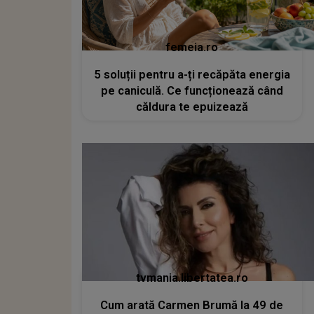
femeia.ro
5 soluții pentru a-ți recăpăta energia
pe caniculă. Ce funcționează când
căldura te epuizează
tvmania.libertatea.ro
Cum arată Carmen Brumă la 49 de