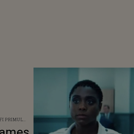
 FI PRIMUL
OND 007
 James
N