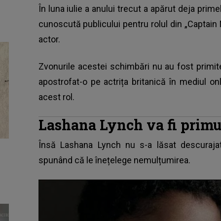
În luna iulie a anului trecut a apărut deja pr
cunoscută publicului pentru rolul din „Captain M
actor.
Zvonurile acestei schimbări nu au fost primite
apostrofat-o pe actrița britanică în mediul o
acest rol.
Lashana Lynch va fi prim
Însă Lashana Lynch nu s-a lăsat descurajată
spunând că le înețelege nemulțumirea.