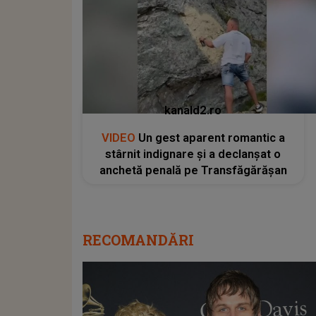
kanald2.ro
VIDEO
Un gest aparent romantic a
stârnit indignare și a declanșat o
anchetă penală pe Transfăgărășan
RECOMANDĂRI