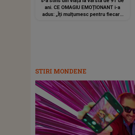
s-a stins din viață la vârsta de 91 de
ani. CE OMAGIU EMOȚIONANT i-a
adus: „Îți mulțumesc pentru fiecare
sacrificiu pe care l-ai făcut. Inimile
noastre sunt sfâșiate”
STIRI MONDENE