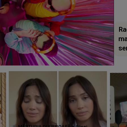
Ra
ma
se
MĂRTURIA DUREROASĂ a Alinei
VI