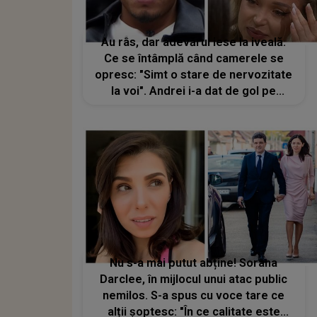
Au râs, dar adevărul iese la iveală.
Ce se întâmplă când camerele se
opresc: "Simt o stare de nervozitate
la voi". Andrei i-a dat de gol pe
Veronica și Dorobanțu.
DEZVĂLUIREA concurentului din
Casa Iubirii șochează pe toată
lumea: "Ce față ai făcut"
Nu s-a mai putut abține! Sorana
Darclee, în mijlocul unui atac public
nemilos. S-a spus cu voce tare ce
alții șoptesc: "În ce calitate este