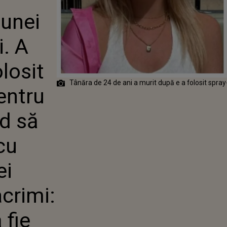
RIT DUPĂ CE A
 unei
PRAY-URI
ENTRU
, AJUNGÂND SĂ
i. A
OSTICATĂ CU
AMA FETEI
losit
 PRINTRE
AM AVERTIZAT-
Tânăra de 24 de ani a murit după e a folosit spray
TENTĂ"
entru
d să
cu
ei
acrimi:
 fie