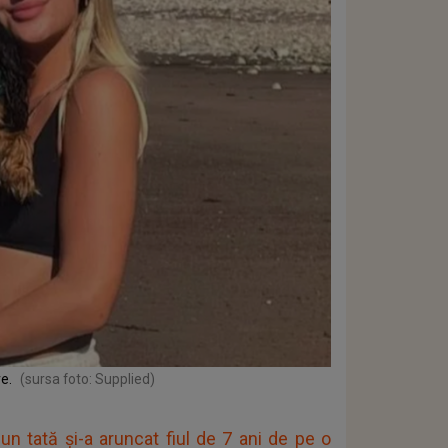
e.
(sursa foto: Supplied)
 tată și-a aruncat fiul de 7 ani de pe o