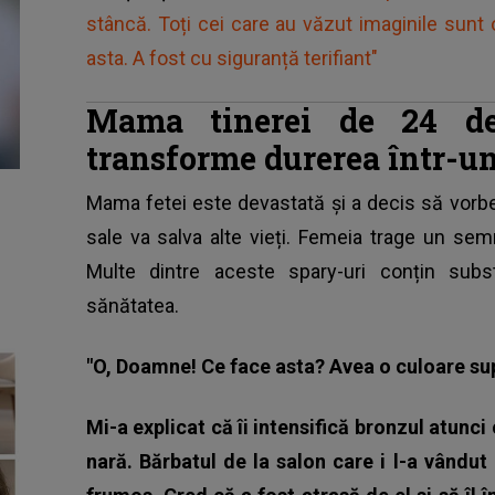
stâncă. Toți cei care au văzut imaginile sunt or
asta. A fost cu siguranță terifiant"
Mama tinerei de 24 de
transforme durerea într-u
Mama fetei este devastată și a decis să vorbea
sale va salva alte vieți. Femeia trage un sem
Multe dintre aceste
spary-uri conțin sub
sănătatea.
"O, Doamne! Ce face asta? Avea o culoare su
Mi-a explicat că îi intensifică bronzul atunci
nară. Bărbatul de la salon care i l-a vândut