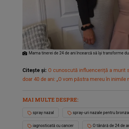
Mama tinerei de 24 de ani încearcă să își transforme du
Citește și:
O cunoscută influenceriță a murit s
doar 40 de ani: „O vom păstra mereu în inimile 
MAI MULTE DESPRE:
spray nazal
spray-uri nazale pentru bronza
iagnosticată cu cancer
O tânără de 24 de a