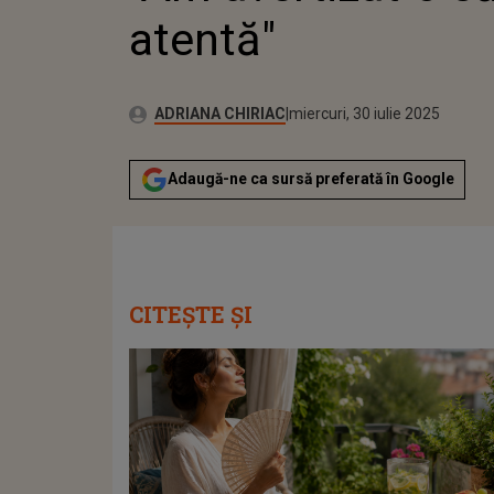
atentă"
Publicat:
Autor:
miercuri, 30 iulie 2025
Actualizat:
ADRIANA CHIRIAC
miercuri, 30 iulie 2025
Adaugă-ne ca sursă preferată în Google
CITEȘTE ȘI