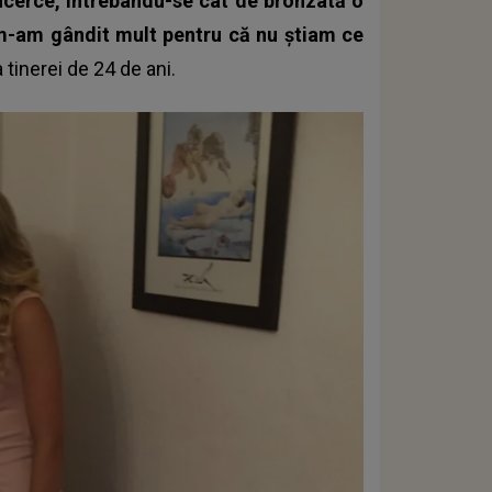
 încerce, întrebându-se cât de bronzată o
u m-am gândit mult pentru că nu știam ce
tinerei de 24 de ani.