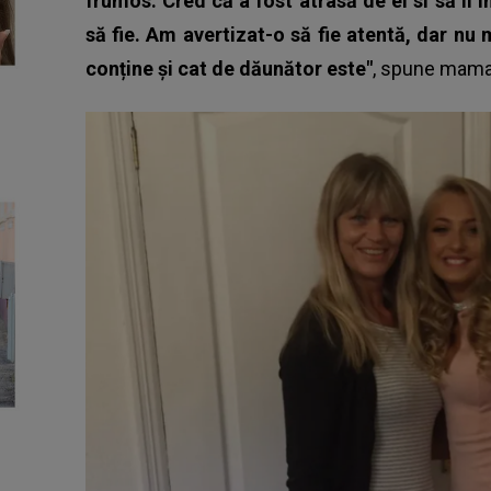
frumos. Cred că a fost atrasă de el si să îl
să fie. Am avertizat-o să fie atentă, dar n
conține și cat de dăunător este"
, spune mama 