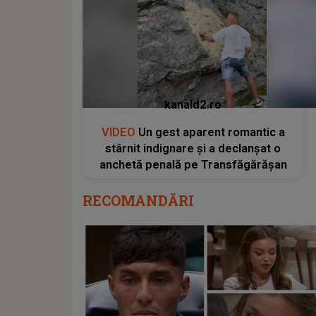
kanald2.ro
VIDEO
Un gest aparent romantic a
stârnit indignare și a declanșat o
anchetă penală pe Transfăgărășan
RECOMANDĂRI