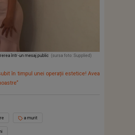
rerea într-un mesaj public
(sursa foto: Supplied)
ubit în timpul unei operații estetice! Avea
noastre”
re
a murit
ni