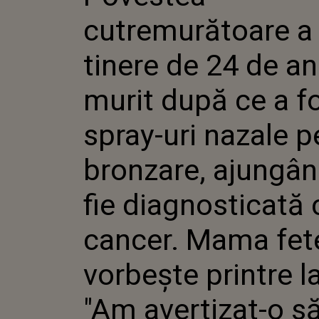
ANI. A MU
cutremurătoare a
FOLOSIT S
NAZALE P
BRONZARE
tinere de 24 de an
FIE DIAGN
CANCER. M
murit după ce a fo
VORBEȘTE
LACRIMI: "
O SĂ FIE A
spray-uri nazale p
bronzare, ajungân
fie diagnosticată 
cancer. Mama fet
vorbește printre l
"Am avertizat-o să