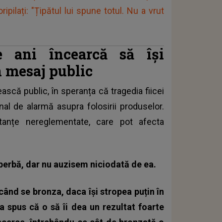
ipilați: "Țipătul lui spune totul. Nu a vrut
 ani încearcă să își
n mesaj public
scă public, în speranța că tragedia fiicei
nal de alarmă asupra folosirii produselor.
stanțe nereglementate
, care pot afecta
perbă, dar nu auzisem niciodată de ea.
 când se bronza, daca își stropea puțin în
 a spus că o să îi dea un rezultat foarte