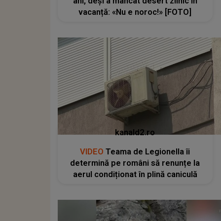
ani, deși a mâncat desert zilnic în
vacanță: «Nu e noroc!» [FOTO]
kanald2.ro
VIDEO
Teama de Legionella îi
determină pe români să renunțe la
aerul condiționat în plină caniculă