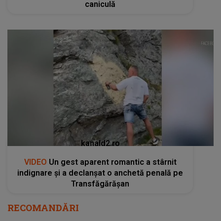
caniculă
kanald2.ro
VIDEO
Un gest aparent romantic a stârnit
indignare și a declanșat o anchetă penală pe
Transfăgărășan
RECOMANDĂRI