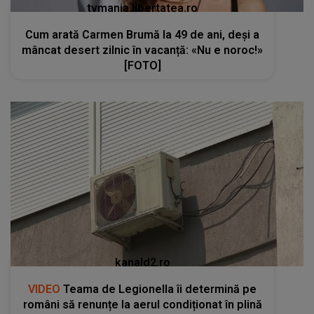
tvmania.libertatea.ro
Cum arată Carmen Brumă la 49 de ani, deși a
mâncat desert zilnic în vacanță: «Nu e noroc!»
[FOTO]
kanald2.ro
VIDEO
Teama de Legionella îi determină pe
români să renunțe la aerul condiționat în plină