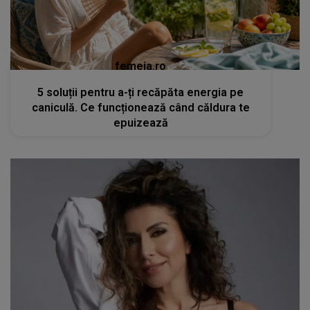
femeia.ro
5 soluții pentru a-ți recăpăta energia pe
caniculă. Ce funcționează când căldura te
epuizează