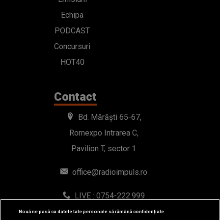
Echipa
PODCAST
Concursuri
HOT40
Contact
Bd. Mărăști 65-67,
Romexpo Intrarea C,
Pavilion T, sector 1
office@radioimpuls.ro
LIVE : 0754-222.999
WhatsApp: 0754-222.999
Nouă ne pasă ca datele tale personale să rămână confidențiale