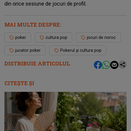
din orice sesiune de jocuri de profil.
MAI MULTE DESPRE:
poker
cultura pop
jocuri de noroc
jucator poker
Pokerul și cultura pop
DISTRIBUIE ARTICOLUL
CITEȘTE ȘI