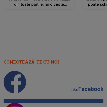
din toate părțile, iar o veste
poate schi
neașteptată îi dă planurile peste
la
cap
CONECTEAZĂ-TE CU NOI
Facebook
Like