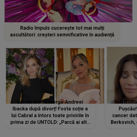
Radio Impuls cucerește tot mai mulți
ascultători: creșteri semnificative în audiență
Cât de bine îi merge Andreei
MĂRTURIA
Ibacka după divorț! Fosta soție a
Pușcău!
lui Cabral a întors toate privirile în
cancer dato
prima zi de UNTOLD: „Parcă ai altă
Berkovich, 
strălucire, emani putere,
accident ru
încredere, siguranță...”
Dacă nu 