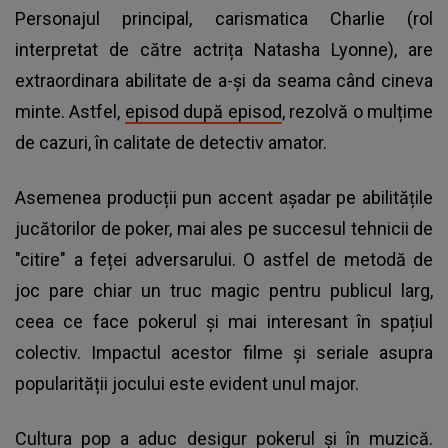
Personajul principal, carismatica Charlie (rol
interpretat de către actrița Natasha Lyonne), are
extraordinara abilitate de a-și da seama când cineva
minte. Astfel,
episod după episod
, rezolvă o mulțime
de cazuri, în calitate de detectiv amator.
Asemenea producții pun accent așadar pe abilitățile
jucătorilor de poker, mai ales pe succesul tehnicii de
"citire" a feței adversarului. O astfel de metodă de
joc pare chiar un truc magic pentru publicul larg,
ceea ce face pokerul și mai interesant în spațiul
colectiv. Impactul acestor filme și seriale asupra
popularității jocului este evident unul major.
Cultura pop a aduc desigur pokerul și în muzică.