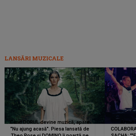
LANSĂRI MUZICALE
Când DORUL devine muzică, apare
Armin 
"Nu ajung acasă". Piesa lansată de
COLABORAR
Theo Rose și DOMINO îi poartă pe
SACHA: ""E