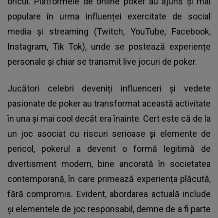
oricui. Platformele de online poker au ajuns și mai
populare în urma influenței exercitate de social
media și streaming (Twitch, YouTube, Facebook,
Instagram, Tik Tok), unde se postează experiențe
personale și chiar se transmit live jocuri de poker.
Jucători celebri deveniți influenceri și vedete
pasionate de poker au transformat această activitate
în una și mai cool decât era înainte. Cert este că de la
un joc asociat cu riscuri serioase și elemente de
pericol, pokerul a devenit o formă legitimă de
divertisment modern, bine ancorată în societatea
contemporană, în care primează experiența plăcută,
fără compromis. Evident, abordarea actuală include
și elementele de joc responsabil, demne de a fi parte