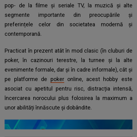
pop- de la filme și seriale TV, la muzică și alte
segmente importante din preocupările și
preferințele celor din societatea modernă și
contemporană.
Practicat în prezent atât în mod clasic (în cluburi de
poker, în cazinouri terestre, la turnee și la alte
evenimente formale, dar și în cadre informale), cât și
pe platforme de
poker
online, acest hobby este
asociat cu apetitul pentru risc, distracția intensă,
încercarea norocului plus folosirea la maximum a
unor abilități înnăscute și dobândite.