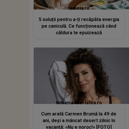
femeia.ro
5 soluții pentru a-ți recăpăta energia
pe caniculă. Ce funcționează când
căldura te epuizează
tvmania.libertatea.ro
Cum arată Carmen Brumă la 49 de
ani, deși a mâncat desert zilnic în
vacanță: «Nu e noroc!» [FOTO]