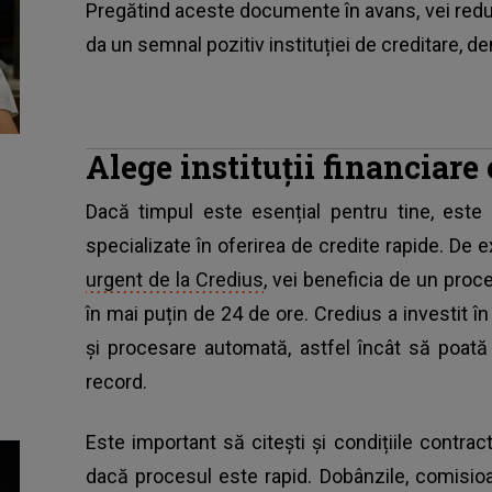
Pregătind aceste documente în avans, vei redu
da un semnal pozitiv instituției de creditare, d
Alege instituții financiare 
Dacă timpul este esențial pentru tine, este 
specializate în oferirea de credite rapide. De 
urgent de la Credius
, vei beneficia de un proce
în mai puțin de 24 de ore. Credius a investit î
și procesare automată, astfel încât să poată 
record.
Este important să citești și condițiile contrac
dacă procesul este rapid. Dobânzile, comisio