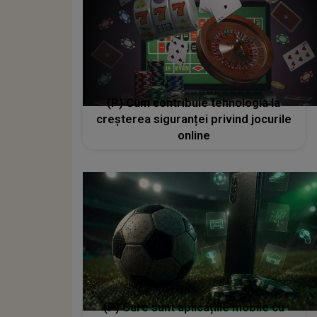
(P) Cum contribuie tehnologia la
creșterea siguranței privind jocurile
online
(P) Care sunt aplicațiile mobile cu