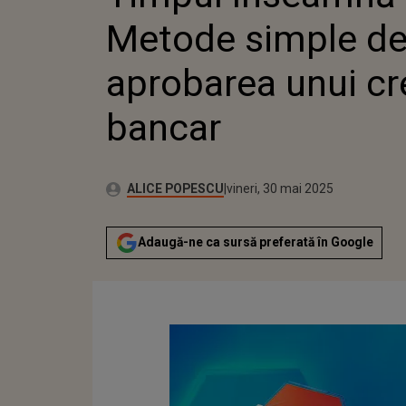
Metode simple de
aprobarea unui cr
bancar
Publicat:
Autor:
joi, 29 mai 2025
Actualizat:
ALICE POPESCU
vineri, 30 mai 2025
Adaugă-ne ca sursă preferată în Google