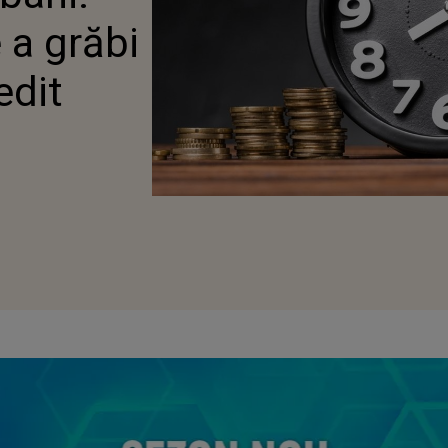
 a grăbi
edit