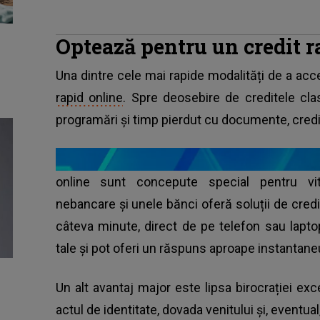
Optează pentru un credit r
Una dintre cele mai rapide modalități de a acc
rapid online
. Spre deosebire de creditele cla
programări și timp pierdut cu documente, credi
online sunt concepute special pentru vitez
nebancare și unele bănci oferă soluții de cred
câteva minute, direct de pe telefon sau lapto
tale și pot oferi un răspuns aproape instantaneu
Un alt avantaj major este lipsa birocrației ex
actul de identitate, dovada venitului și, eventual