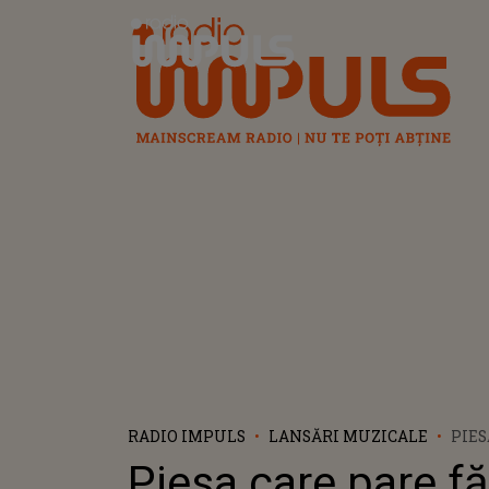
Radio Impuls
RADIO IMPULS
LANSĂRI MUZICALE
PIES
FĂC
Piesa care pare f
PEN