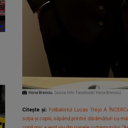
Horia Brenciu
(sursa foto: Facebook/ Horia Brenciu)
Citește și:
Fotbalistul Lucas Trejo A ÎNCE
soția și copiii, săpând printre dărâmături cu m
copil mic a ieșit viu din ruinele cutremurului: "Am