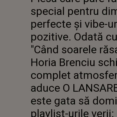
PERF
special pentru dim
URI 
ODAT
SOAR
perfecte și vibe-ur
HOR
SCH
pozitive. Odată c
ATMO
ADU
CARE
"Când soarele răsa
DOMI
URIL
Horia Brenciu sc
"LĂS
VIZU
VINĂ
complet atmosfer
aduce O LANSARE
este gata să dom
playlist-urile verii: