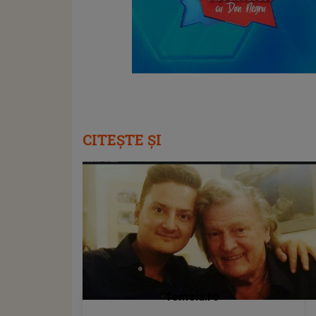
CITEȘTE ȘI
femeia.ro