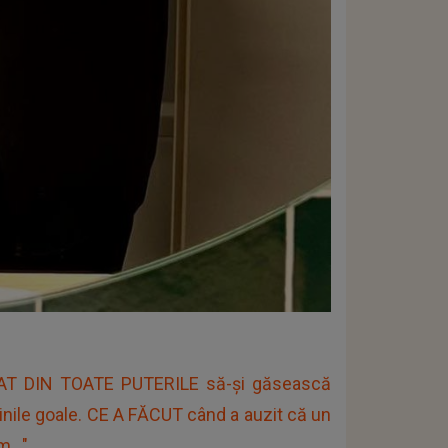
RCAT DIN TOATE PUTERILE să-și găsească
âinile goale. CE A FĂCUT când a auzit că un
..."