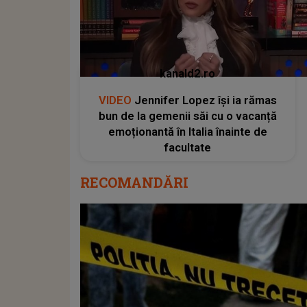
kanald2.ro
VIDEO
Jennifer Lopez își ia rămas
bun de la gemenii săi cu o vacanță
emoționantă în Italia înainte de
facultate
RECOMANDĂRI