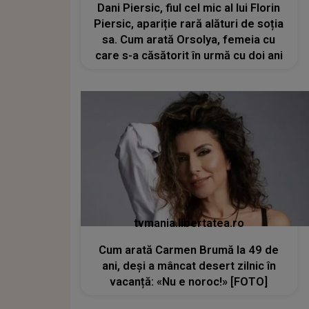
Dani Piersic, fiul cel mic al lui Florin
Piersic, apariție rară alături de soția
sa. Cum arată Orsolya, femeia cu
care s-a căsătorit în urmă cu doi ani
tvmania.libertatea.ro
Cum arată Carmen Brumă la 49 de
ani, deși a mâncat desert zilnic în
vacanță: «Nu e noroc!» [FOTO]