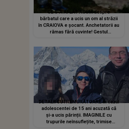
CE S-A AFLAT ACUM despre
bărbatul care a ucis un om al străzii
în CRAIOVA e șocant. Anchetatorii au
rămas fără cuvinte! Gestul
halucinant la care ar fi recurs pentru
a-și ASCUNDE FAPTA: "Victima
fusese..."
DETALII CUTREMURĂTOARE în cazul
adolescentei de 15 ani acuzată că
și-a ucis părinții. IMAGINILE cu
trupurile neînsuflețite, trimise
colegilor de la școală. MĂRTURIILE