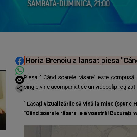
DISTRIBUIE ARTICOLUL
Horia Brenciu a lansat piesa "Cân
Piesa "
Când soarele răsare
" este compusă d
single vine acompaniat de un videoclip regiza
"
Lăsați vizualizările să vină la mine (spune
"Când soarele răsare" e a voastră! Bucurați-v