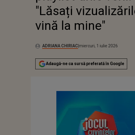
"Lăsați vizualizări
vină la mine"
Publicat:
Autor:
miercuri, 1 iulie 2026
Actualizat:
ADRIANA CHIRIAC
miercuri, 1 iulie 2026
Adaugă-ne ca sursă preferată în Google