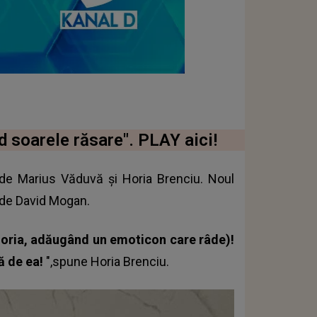
d soarele răsare". PLAY aici!
e Marius Văduvă și Horia Brenciu. Noul
t de David Mogan.
 Horia, adăugând un emoticon care râde)!
ă de ea!
",spune
Horia Brenciu.