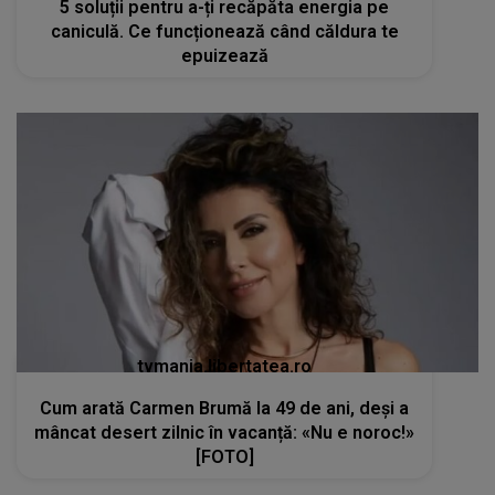
5 soluții pentru a-ți recăpăta energia pe
caniculă. Ce funcționează când căldura te
epuizează
tvmania.libertatea.ro
Cum arată Carmen Brumă la 49 de ani, deși a
mâncat desert zilnic în vacanță: «Nu e noroc!»
[FOTO]