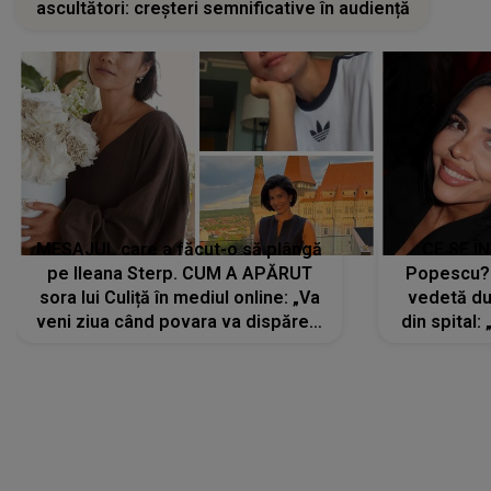
ascultători: creșteri semnificative în audiență
MESAJUL care a făcut-o să plângă
CE SE Î
pe Ileana Sterp. CUM A APĂRUT
Popescu?
sora lui Culiță în mediul online: „Va
vedetă du
veni ziua când povara va dispărea,
din spital:
iar lacrimile...”