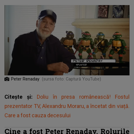
Peter Renaday
(sursa foto: Captură YouTube)
Citește și:
Doliu în presa românească! Fostul
prezentator TV, Alexandru Moraru, a încetat din viață.
Care a fost cauza decesului
Cine a fost Peter Renaday. Rolurile