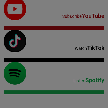
YouTube
Subscribe
TikTok
Watch
Spotify
Listen