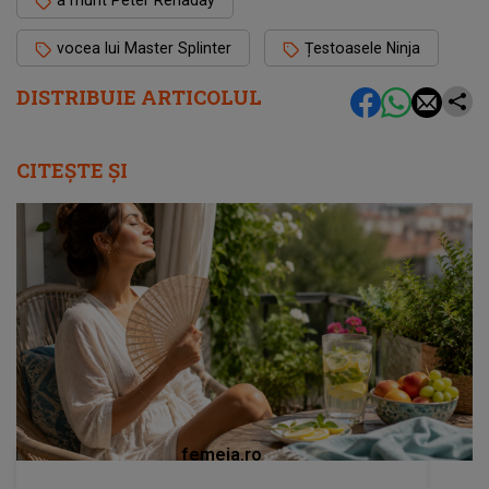
a murit Peter Renaday
vocea lui Master Splinter
Țestoasele Ninja
DISTRIBUIE ARTICOLUL
CITEȘTE ȘI
femeia.ro