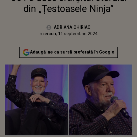
din „Țestoasele Ninja”
Autor:
ADRIANA CHIRIAC
Publicat:
miercuri, 11 septembrie 2024
Actualizat:
miercuri, 11 septembrie 2024
Adaugă-ne ca sursă preferată în Google