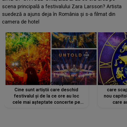
luat prin surprindere pe Emanuel. CINE ESTE
BĂIATUL VIZAT de Alexandra?! Aflându-se în fața
faptului împlinit, A RECUNOSCUT IMEDIAT: "Am
avut..."
LINE-UP UNTOLD ONE, prima zi.
HOROSCOP 
Cine sunt artiștii care deschid
care scap
festivalul și de la ce ore au loc
nou capitol
cele mai așteptate concerte pe
care a
scena principală?
perioadă 