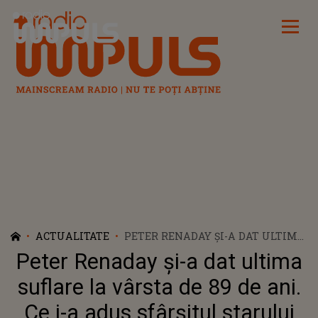
Radio Impuls
ACTUALITATE
PETER RENADAY ȘI-A DAT ULTIMA
SUFLARE LA VÂRSTA DE 89 DE ANI.
Peter Renaday și-a dat ultima
CE I-A ADUS SFÂRȘITUL STARULUI
DIN „ȚESTOASELE NINJA”
suflare la vârsta de 89 de ani.
Ce i-a adus sfârșitul starului