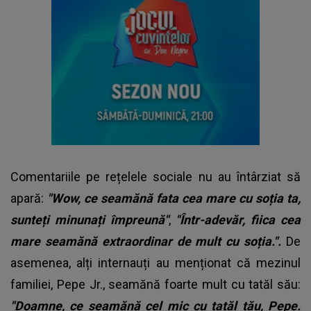
Comentariile pe rețelele sociale nu au întârziat să
apară:
"Wow, ce seamănă fata cea mare cu soția ta,
sunteți minunați împreună"
,
"Într-adevăr, fiica cea
mare seamănă extraordinar de mult cu soția.".
De
asemenea, alți internauți au menționat că mezinul
familiei, Pepe Jr., seamănă foarte mult cu tatăl său:
"Doamne, ce seamănă cel mic cu tatăl tău, Pepe.