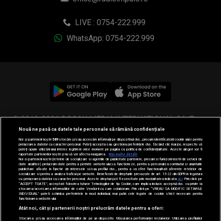
LIVE : 0754-222.999
WhatsApp: 0754-222.999
© 2019-2026 DOGAN MEDIA INTERNATIONAL SA, Toate
Nouă ne pasă ca datele tale personale să rămână confidențiale
drepturile rezervate.
Noi și partenerii noștri
589
stocăm și/sau accesăm informații pe dispozitivul dvs., precum identificatorii cookie unici pentru
prelucrarea datelor cu caracter personal. Puteți accepta sau gestiona preferințele dvs. făcând clic mai jos, respectiv vă
puteți opune utilizării unui interes legitim în orice moment pe pagina cu politica de confidențialitate. Aceste alegeri vor fi
raportate partenerilor noștri și nu vă vor afecta navigarea.
Mai multe detalii
Noi si partenerii nostri (retelele de socializare si agentiile de publicitate partenere, precum si furnizorii nostri de servicii de
date analitice) prelucram date pentru a permite website-ului sa functioneze, pentru a personaliza continutul si anunturile
publicitare afisate in functie de interesele si/sau profilul dvs., pentru a va oferi functionalitati aferente retelelor de
socializare si pentru a analiza traficul pe website. Beneficiati de drepturile prevazute de art. 15-22 din GDPR in legatura
cu prelucrarea datelor cu caracter personal. Aceste drepturi pot fi exercitate prin modalitatea indicata
aici
. Prin click pe
“ACCEPT TOATE”, acceptati folosirea tuturor Tehnologiilor de tip Cookie, care implica inclusiv acceptul dvs. cu privire la
stocarea/accesarea informatiilor de catre Vendor-ii cu care colaboram. Prin click pe “VREAU SA MODIFIC SETARILE
INDIVIDUAL” puteti schimba preferintele in mod individual, mai putin cele legate de cookie strict necesare pentru
functionarea website-ului.
Atât noi, cât și partenerii noștri prelucrăm datele pentru a oferi:
Stocarea și/sau accesarea informațiilor de pe un dispozitiv. Măsurarea performanței reclamelor. Utilizarea profilurilor