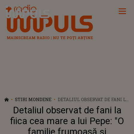
Radio Impuls
STIRI MONDENE
DETALIUL OBSERVAT DE FANI LA
FIICA CEA MARE A LUI PEPE: "O
Detaliul observat de fani la
FAMILIE FRUMOASĂ ȘI
BINECUVÂNTATĂ"
fiica cea mare a lui Pepe: "O
familie frumoasă și