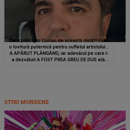
Ce a pățit Igor Cuciuc de această dată?! Este
o lovitură puternică pentru sufletul artistului...
A APĂRUT PLÂNGÂND, iar adevărul pe care l-
a dezvăluit A FOST PREA GREU DE DUS atât
pentru el, cât și pentru cei care au auzit: "Te
voi..."
STIRI MONDENE