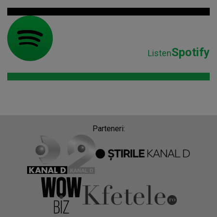
Spotify
Listen
Parteneri: