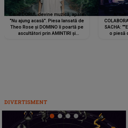
Când DORUL devine muzică, apare
Armin 
"Nu ajung acasă". Piesa lansată de
COLABORAR
Theo Rose și DOMINO îi poartă pe
SACHA: ""E
ascultători prin AMINTIRI și
o piesă 
REGĂSIRI, iar drumul emoțiilor
imediat pre
trece prin sufletul publicului:
cu mine șt
"Pentru toți cei care au plecat
păstrăm do
departe ca să le fie mai bine"
DIVERTISMENT