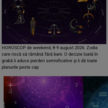
Emanuel a ținut ACEST DETALIU ASCUNS până
acum! În fața Alexandrei, concurentul din Casa Iubirii
face o MĂRTURISIRE NEAȘTEPTATĂ despre mama
sa: "I-am spus și ei în față, eu nu te iubesc pentru
că..."