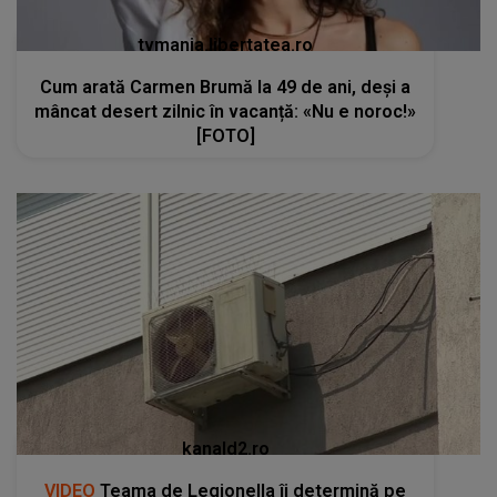
tvmania.libertatea.ro
Cum arată Carmen Brumă la 49 de ani, deși a
mâncat desert zilnic în vacanță: «Nu e noroc!»
[FOTO]
kanald2.ro
VIDEO
Teama de Legionella îi determină pe