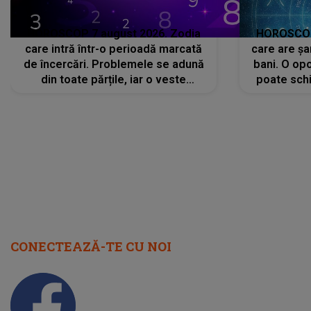
HOROSCOP 7 august 2026. Zodia
HOROSCOP 
care intră într-o perioadă marcată
care are șa
de încercări. Problemele se adună
bani. O opo
din toate părțile, iar o veste
poate schi
neașteptată îi dă planurile peste
la
cap
CONECTEAZĂ-TE CU NOI