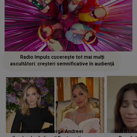
Radio Impuls cucerește tot mai mulți
ascultători: creșteri semnificative în audiență
Cât de bine îi merge Andreei
MĂRTURIA