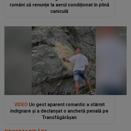
români să renunțe la aerul condiționat în plină
caniculă
kanald2.ro
VIDEO
Un gest aparent romantic a stârnit
indignare și a declanșat o anchetă penală pe
Transfăgărășan