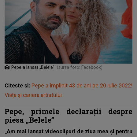
Pepe a lansat „Belele”
(sursa foto: Facebook)
Citeste si:
Pepe a împlinit 43 de ani pe 20 iulie 2022!
Viața și cariera artistului
Pepe, primele declarații despre
piesa „Belele”
„Am mai lansat videoclipuri de ziua mea şi pentru