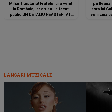
Mihai Trăistariu! Fratele lui a venit
pe Ilean
în România, iar artistul a făcut
sora lui Cu
public UN DETALIU NEAȘTEPTAT:
veni ziua c
"Nu știu ce să-i zic. Voi ce spuneți
? Să se..."
LANSĂRI MUZICALE