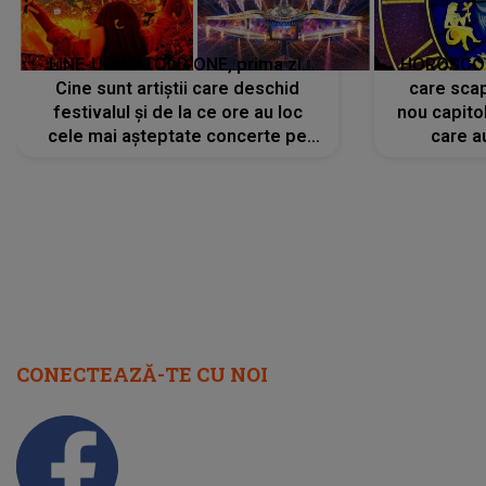
LINE-UP UNTOLD ONE, prima zi.
HOROSCOP 
Cine sunt artiștii care deschid
care scap
festivalul și de la ce ore au loc
nou capitol
cele mai așteptate concerte pe
care a
scena principală?
perioadă 
CONECTEAZĂ-TE CU NOI