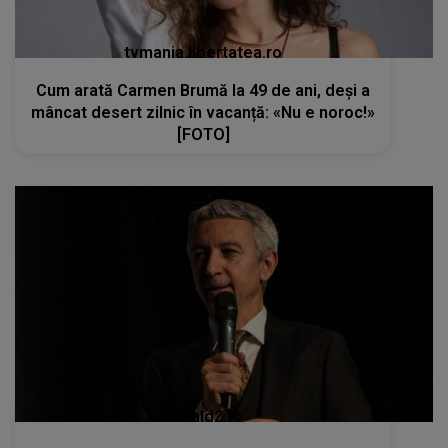
tvmania.libertatea.ro
Cum arată Carmen Brumă la 49 de ani, deși a
mâncat desert zilnic în vacanță: «Nu e noroc!»
[FOTO]
kanald2.ro