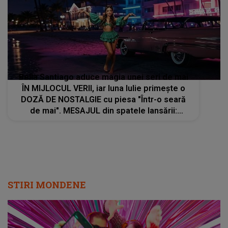
Bella Santiago aduce magia unei seri de mai
ÎN MIJLOCUL VERII, iar luna Iulie primește o
DOZĂ DE NOSTALGIE cu piesa "Într-o seară
de mai". MESAJUL din spatele lansării:
"Amintirile care rămân cu tine mult timp după
ce se termină melodia"
STIRI MONDENE