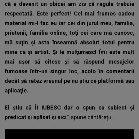
că a devenit un obicei am zis că regula trebuie
respectată. Este perfect! Cel mai frumos cadou
material mi-l fac eu iar cei din jurul meu, familia,
prietenii, familia online, toţi cei care mă cunosc,
mă suţin şi asta înseamnă absolut totul pentru
mine ca şi artist. Şi le mulţumesc! Îmi este mult
mai uşor să citesc şi să răspund mesajelor
fumoase într-un singur loc, acolo în comentarii
decât să ratez vreunul pe nu ştiu ce platformă sau
aplicaţie.
Ei ştiu că ÎI IUBESC dar o spun cu subiect şi
predicat şi apăsat şi aici"
, spune cântărețul.