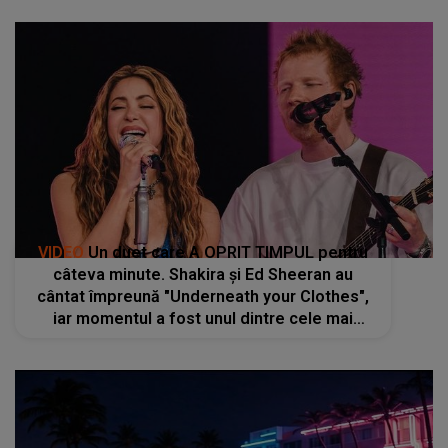
VIDEO
Un duet care A OPRIT TIMPUL pentru
câteva minute. Shakira și Ed Sheeran au
cântat împreună "Underneath your Clothes",
iar momentul a fost unul dintre cele mai
apreciate: "Lucrăm foarte bine împreună, ne
înțelegem unul pe celălalt"