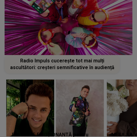
Radio Impuls cucerește tot mai mulți
ascultători: creșteri semnificative în audiență
REVEDERE EMOȚIONANTĂ pentru
MESAJUL ca