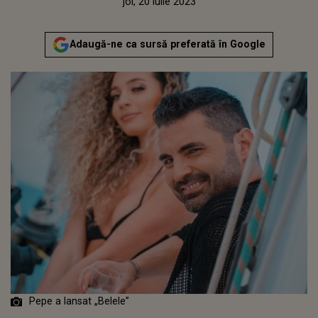
Publicat:
miercuri, 20 iulie 2022
Actualizat:
joi, 20 iulie 2023
Adaugă-ne ca sursă preferată în Google
Pepe a lansat „Belele”