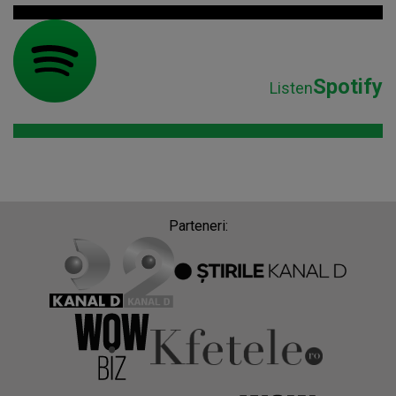
Spotify
Listen
Parteneri: