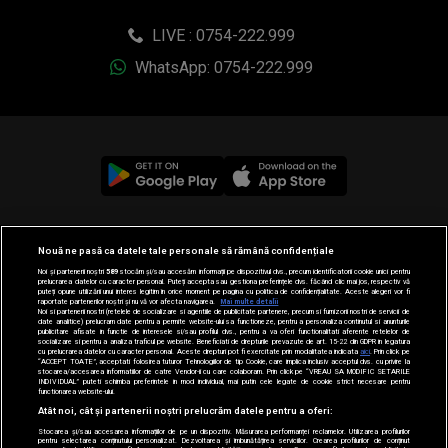
LIVE : 0754-222.999
WhatsApp: 0754-222.999
© 2019-2026 DOGAN MEDIA INTERNATIONAL SA, Toate
Nouă ne pasă ca datele tale personale să rămână confidențiale
drepturile rezervate.
Noi și partenerii noștri
589
stocăm și/sau accesăm informații pe dispozitivul dvs., precum identificatorii cookie unici pentru
prelucrarea datelor cu caracter personal. Puteți accepta sau gestiona preferințele dvs. făcând clic mai jos, respectiv vă
puteți opune utilizării unui interes legitim în orice moment pe pagina cu politica de confidențialitate. Aceste alegeri vor fi
raportate partenerilor noștri și nu vă vor afecta navigarea.
Mai multe detalii
Noi si partenerii nostri (retelele de socializare si agentiile de publicitate partenere, precum si furnizorii nostri de servicii de
date analitice) prelucram date pentru a permite website-ului sa functioneze, pentru a personaliza continutul si anunturile
publicitare afisate in functie de interesele si/sau profilul dvs., pentru a va oferi functionalitati aferente retelelor de
socializare si pentru a analiza traficul pe website. Beneficiati de drepturile prevazute de art. 15-22 din GDPR in legatura
cu prelucrarea datelor cu caracter personal. Aceste drepturi pot fi exercitate prin modalitatea indicata
aici
. Prin click pe
“ACCEPT TOATE”, acceptati folosirea tuturor Tehnologiilor de tip Cookie, care implica inclusiv acceptul dvs. cu privire la
stocarea/accesarea informatiilor de catre Vendor-ii cu care colaboram. Prin click pe “VREAU SA MODIFIC SETARILE
INDIVIDUAL” puteti schimba preferintele in mod individual, mai putin cele legate de cookie strict necesare pentru
functionarea website-ului.
Atât noi, cât și partenerii noștri prelucrăm datele pentru a oferi:
Stocarea și/sau accesarea informațiilor de pe un dispozitiv. Măsurarea performanței reclamelor. Utilizarea profilurilor
pentru selectarea conținutului personalizat. Dezvoltarea și îmbunătățirea serviciilor. Crearea profilurilor de conținut