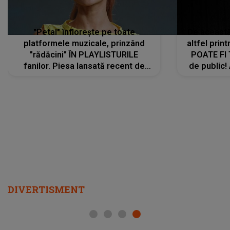
"Petal" înflorește pe toate
De această 
platformele muzicale, prinzând
altfel prin
"rădăcini" ÎN PLAYLISTURILE
POATE FI
fanilor. Piesa lansată recent de
de public!
Ariana Grande îi face pe
a lansat V
ascultători SĂ O ASCULTE PE
REPEAT
DIVERTISMENT