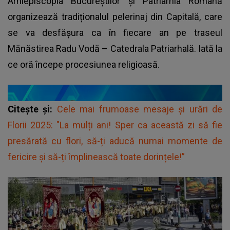
Arhiepiscopia Bucureştilor și Patriarhia Română
organizează tradiționalul pelerinaj din Capitală, care
se va desfășura ca în fiecare an pe traseul
Mănăstirea Radu Vodă – Catedrala Patriarhală. Iată la
ce oră începe procesiunea religioasă.
Citește și:
Cele mai frumoase mesaje și urări de
Florii 2025: "La mulți ani! Sper ca această zi să fie
presărată cu flori, să-ți aducă numai momente de
fericire şi să-ți împlinească toate dorințele!”