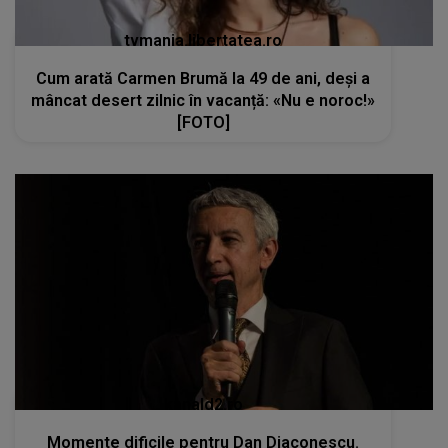
kanald2.ro
Momente dificile pentru Dan Diaconescu.
Fratele lui s-a stins din viață la doar 60 de ani