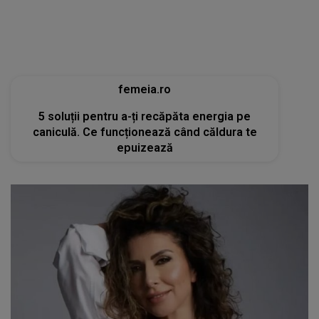
caniculă. Ce funcționează când căldura te
epuizează
tvmania.libertatea.ro
Cum arată Carmen Brumă la 49 de ani, deși a
mâncat desert zilnic în vacanță: «Nu e noroc!»
[FOTO]