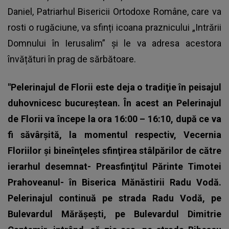
Daniel, Patriarhul Bisericii Ortodoxe Române, care va
rosti o rugăciune, va sfinți icoana praznicului „Intrării
Domnului în Ierusalim” și le va adresa acestora
învățături în prag de sărbătoare.
"Pelerinajul de Florii este deja o tradiţie în peisajul
duhovnicesc bucureştean. În acest an Pelerinajul
de Florii va începe la ora 16:00 – 16:10, după ce va
fi săvârşită, la momentul respectiv, Vecernia
Floriilor şi bineînţeles sfinţirea stâlpărilor de către
ierarhul desemnat- Preasfinţitul Părinte Timotei
Prahoveanul- în Biserica Mănăstirii Radu Vodă.
Pelerinajul continuă pe strada Radu Vodă, pe
Bulevardul Mărăşeşti, pe Bulevardul Dimitrie