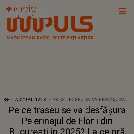
Radio Impuls
ACTUALITATE
PE CE TRASEU SE VA DESFĂȘURA
PELERINAJUL DE FLORII DIN
Pe ce traseu se va desfășura
BUCUREȘTI ÎN 2025? LA CE ORĂ VA
ÎNCEPE PROCESIUNEA
Pelerinajul de Florii din
RELIGIOASĂ
București în 2025? La ce oră