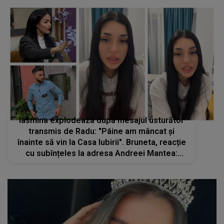
Iasmina explodează după mesajul usturător
transmis de Radu: "Pâine am mâncat și
înainte să vin la Casa Iubirii". Bruneta, reacție
cu subînțeles la adresa Andreei Mantea:
"Dacă nu las capul jos în fața oamenilor se
numește obrăznicie"
Ea este fosta Miss Europa care a murit într-
un accident cumplit în timp ce fugea de