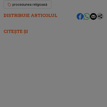
procesiunea religioasă
DISTRIBUIE ARTICOLUL
CITEȘTE ȘI
femeia.ro
5 soluții pentru a-ți recăpăta energia pe