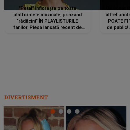
DIVERTISMENT
Ce a dezvăluit noua concurentă din "Casa Iubirii" l-a