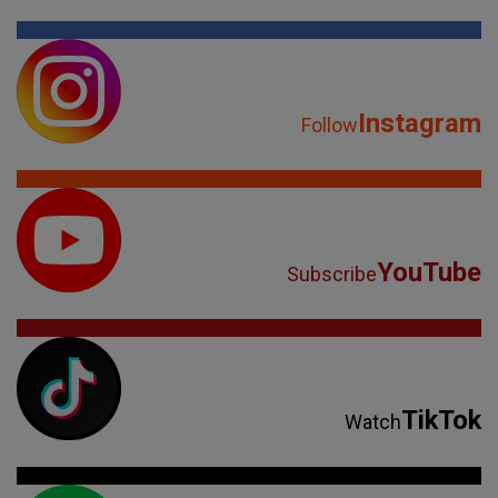
YouTube
Subscribe
TikTok
Watch
Spotify
Listen