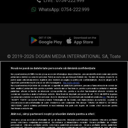
© 2019-2026 DOGAN MEDIA INTERNATIONAL SA, Toate
drepturile rezervate.
Nouă ne pasă ca datele tale personale să rămână confidențiale
Noi și partenerii noștri
589
stocăm și/sau accesăm informații pe dispozitivul dvs., precum identificatorii cookie unici pentru
prelucrarea datelor cu caracter personal. Puteți accepta sau gestiona preferințele dvs. făcând clic mai jos, respectiv vă
puteți opune utilizării unui interes legitim în orice moment pe pagina cu politica de confidențialitate. Aceste alegeri vor fi
raportate partenerilor noștri și nu vă vor afecta navigarea.
Mai multe detalii
Noi si partenerii nostri (retelele de socializare si agentiile de publicitate partenere, precum si furnizorii nostri de servicii de
date analitice) prelucram date pentru a permite website-ului sa functioneze, pentru a personaliza continutul si anunturile
publicitare afisate in functie de interesele si/sau profilul dvs., pentru a va oferi functionalitati aferente retelelor de
socializare si pentru a analiza traficul pe website. Beneficiati de drepturile prevazute de art. 15-22 din GDPR in legatura
cu prelucrarea datelor cu caracter personal. Aceste drepturi pot fi exercitate prin modalitatea indicata
aici
. Prin click pe
“ACCEPT TOATE”, acceptati folosirea tuturor Tehnologiilor de tip Cookie, care implica inclusiv acceptul dvs. cu privire la
stocarea/accesarea informatiilor de catre Vendor-ii cu care colaboram. Prin click pe “VREAU SA MODIFIC SETARILE
INDIVIDUAL” puteti schimba preferintele in mod individual, mai putin cele legate de cookie strict necesare pentru
functionarea website-ului.
Atât noi, cât și partenerii noștri prelucrăm datele pentru a oferi:
Stocarea și/sau accesarea informațiilor de pe un dispozitiv. Măsurarea performanței reclamelor. Utilizarea profilurilor
pentru selectarea conținutului personalizat. Dezvoltarea și îmbunătățirea serviciilor. Crearea profilurilor de conținut
personalizat. Utilizarea profilurilor pentru selectarea publicității personalizate. Crearea profilurilor pentru publicitate
personalizată. Măsurarea performanței conținutului. Înțelegerea publicului prin statistici sau combinații de date din surse